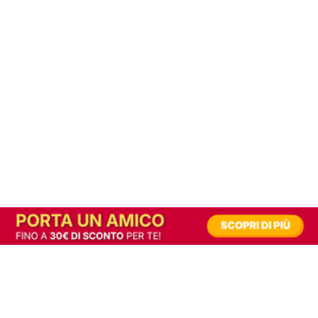
In alternativa, prova la versione digitale!
|
Abbonati
Contribuisci a mantenere questo sito gratuito
Riusciamo a fornire informazione gratuita grazie alla pubblicità erogata dai nostri
partner.
Accettando i consensi richiesti permetti ai nostri partner di creare un'esperienza