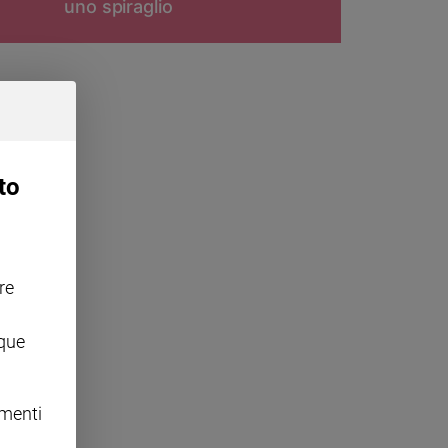
uno spiraglio
to
re
nque
omenti