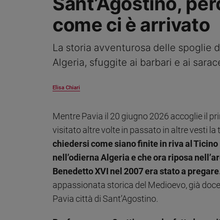
Sant’Agostino, per
Ambiente
come ci è arrivato
e
Creato
Volontariato
La storia avventurosa delle spoglie 
Diritti
Algeria, sfuggite ai barbari e ai sar
Aziende
di
valore
Elisa Chiari
Caso
della
Mentre Pavia il 20 giugno 2026 accoglie il pr
settimana
visitato altre volte in passato in altre vesti 
Migranti
chiedersi come siano finite in riva al Ticin
Diversità
nell’odierna Algeria e che ora riposa nell’ar
e
inclusione
Benedetto XVI nel 2007 era stato a pregare
Costume
appassionata storica del Medioevo, già docen
Pavia città di Sant’Agostino.
Cultura
e
spettacoli