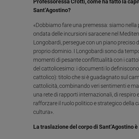
Professoressa Crotti, come ha fatto la capi
Sanremo
Sant’Agostino?
2026
Cinema,
«Dobbiamo fare una premessa: siamo nella pr
Tv
ondata delle incursioni saracene nel Mediter
e
Longobardi, persegue con un piano preciso di a
streaming
proprio dominio. I Longobardi sono da tempo c
Libri
momenti di pesante conflittualità con i cattol
Musica
Arte
del cattolicesimo: i documenti lo definiscon
cattolico): titolo che si è guadagnato sul ca
Famiglia
cattolicità, combinando veri sentimenti e malc
ed
educazione
una rete di rapporti internazionali, di respiro 
Genitori
rafforzare il ruolo politico e strategico della c
e
cultura».
figli
Nonni
La traslazione del corpo di Sant’Agostino è 
Coppia
Scuola