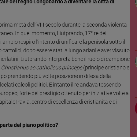
tale del regno Longobardo a diventare la città di
ima metà dell’VIII secolo durante la seconda violenta
raneo. In quel momento, Liutprando, 17° re dei
mpio respiro l’intento di unificare la penisola sotto il
attolici, dopo essere stati a lungo ariani e aver vissuto
ici latini. Liutprando interpreta bene il ruolo di campione
o
Christianus ac catholicus princeps
(principe cristiano e
mpo prendendo più volte posizione in difesa della
elati calcoli politici. E intanto il re andava tessendo
europeo, forte del prestigio ottenuto per iniziative volte a
apitale Pavia, centro di eccellenza di cristianità e di
parte del piano politico?