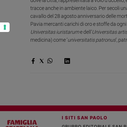
dove la città, rappresentata a volo d’uccello, 
tracce anche in ambiente laico. Per secoli una
cavallo del 28 agosto anniversario delle mort
Pavia mercanti carichi di oro e stoffe da ogni
Universitas iuristarum
e dell’
Universitas art
medicina) come ‘
universitatis patronus
’, pa
I SITI SAN PAOLO
GRUPPO EDITORIALE SAN 