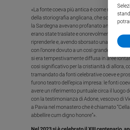
Selez
«La fonte coeva più antica è come noto il
De 
Policy
stand
della storiografia anglicana, che scrive: “Li
potra
Chi
la Sardegna avevano profanato anche quei l
erano state traslate e onorevolmente colloca
siamo
riprenderle e, avendo sborsato una ingente so
Contatti
con l’onore dovuto a un così grande padre”, 
si era tempestivamente diffusa in aree lontan
Pubblicità
così significativo per la cristianità di allora,
tramandato da fonti celebrative coeve e pros
Registrati
furono teatro dell’epica impresa: le fonti co
avere un riferimento puntuale circa il luogo d
Redazione
con la testimonianza di Adone, vescovo di Vie
a Pavia nel monastero che è chiamato “Cella 
Social
abbellire cum digno honore”».
Nel 2023 si è celebrato il XIII centenario, a