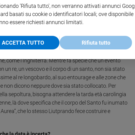
ionando 'Rifiuta tutto', non verranno attivati annunci Goog
temporum ratione liber
del venerabile Beda, il padre
ard basati su cookie o identificatori locali; ove disponibile
utprando, saputo che i Saraceni, dopo aver saccheggiato
nno essere richiesti annunci limitati.
uoghi dove un tempo le ossa di Sant’Agostino vescovo
te, a motivo della devastazione dei barbari, mandò a
ACCETTA TUTTO
Rifiuta tutto
mma di danaro, le trasferì a Ticinum e qui le collocò
questo conferma che la notizia della grandiosa impresa
e, come l’Inghilterra. Mentre fa specie che un evento
 con un re, un vescovo e il corpo di un santo, non sia stato
sime al re longobardo, al suo entourage e alle zone che
eve non dicono neppure dove sia stato collocato. Per
ella sepoltura, bisogna attendere la tarda età carolingia
nne, là dove specifica che il corpo del Santo fu inumato
Aurea”, che lo stesso Liutprando fece costruire e
nche la data è incerta?