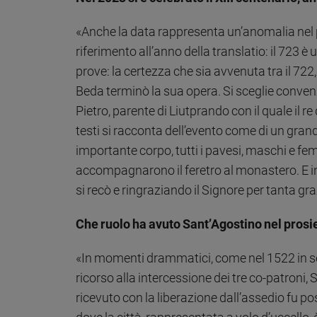
«Anche la data rappresenta un’anomalia nel
riferimento all’anno della translatio: il 723
prove: la certezza che sia avvenuta tra il 722
Beda terminò la sua opera. Si sceglie conven
Pietro, parente di Liutprando con il quale il 
testi si racconta dell’evento come di un gran
importante corpo, tutti i pavesi, maschi e f
accompagnarono il feretro al monastero. E in al
si recò e ringraziando il Signore per tanta gr
Che ruolo ha avuto Sant’Agostino nel prosie
«In momenti drammatici, come nel 1522 in segu
ricorso alla intercessione dei tre co-patroni,
ricevuto con la liberazione dall’assedio fu p