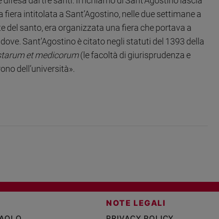
è difesa dai tre santi. Il richiamo di Sant’Agostino lascia
 fiera intitolata a Sant’Agostino, nelle due settimane a
e del santo, era organizzata una fiera che portava a
 dove. Sant’Agostino è citato negli statuti del 1393 della
istarum et medicorum
(le facoltà di giurisprudenza e
trono dell’università».
NOTE LEGALI
PAOLO
PRIVACY POLICY