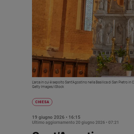
Chiesa
Chiesa
Fede
e
spiritualità
Santi
Devozione
e
fede
Parola
del
L'arca in cui è sepolto Sant'Agostino nella Basilica di San Pietro in C
giorno
Getty Images/iStock
Santo
del
CHIESA
giorno
19 giugno 2026 • 16:15
Società
Ultimo aggiornamento
20 giugno 2026 • 07:21
e
valori