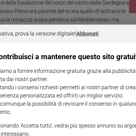
o e della traslazione del corpo del santo dalla Sardegna a
escovo Pietro era parente del re, era quello di sottrarre le
cui la minaccia araba pendeva sul Mediterraneo, ma
 Roma, che sollecitati da questa molla avviarono un
nativa, prova la versione digitale!
|
Abbonati
ma non secondario, obiettivo di Liuptrando era dotare la
tività e di valore esclusivo attraverso il quale acquisire
ontribuisci a mantenere questo sito gratui
di Sant’Agostino si trovava in Sardegna?
iamo a fornire informazione gratuita grazie alla pubblicità
ta dai nostri partner.
cumentata una prima
translatio
del corpo a Cagliari, per
tando i consensi richiesti permetti ai nostri partner di crea
sta volta barbaro: i Vandali che durante la prima ondata
perienza personalizzata ed offrirti un miglior servizio.
dell’Africa settentrionale, minacciando di profanare il
 comunque la possibilità di revocare il consenso in qualu
o così
peregrinus
anche in morte, dopo esserlo stato in
nto.
e per l’inquietudine dello spirito».
ionando 'Accetta tutto', vedrai più spesso annunci su arg
rivò a Pavia comprato a peso d’oro da Liutprando?
i interessano.