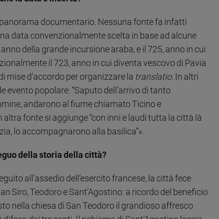
 panorama documentario. Nessuna fonte fa infatti
 è una data convenzionalmente scelta in base ad alcune
, anno della grande incursione araba, e il 725, anno in cui
zionalmente il 723, anno in cui diventa vescovo di Pavia
re di mise d’accordo per organizzare la
translatio
. In altri
de evento popolare: “Saputo dell’arrivo di tanto
emmine, andarono al fiume chiamato Ticino e
tra fonte si aggiunge “con inni e laudi tutta la città là
azia, lo accompagnarono alla basilica”».
guo della storia della città?
ito all’assedio dell’esercito francese, la città fece
 San Siro, Teodoro e Sant’Agostino: a ricordo del beneficio
osto nella chiesa di San Teodoro il grandioso affresco