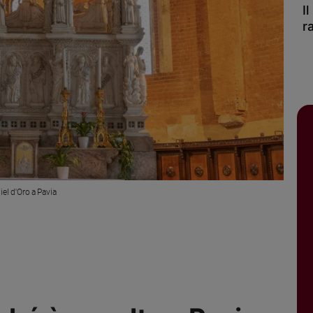
I
r
iel d'Oro a Pavia