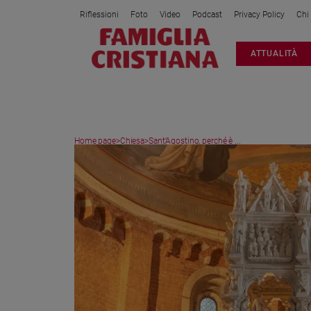
Riflessioni
Foto
Video
Podcast
Privacy Policy
Chi
Attualità
ATTUALITÀ
Italia
Cronaca
Politica
Mondo
Home page
>
Chiesa
>
Sant’Agostino, perché è ...
Economia
Legalità
e
giustizia
Sport
Interviste
Papa
Papa