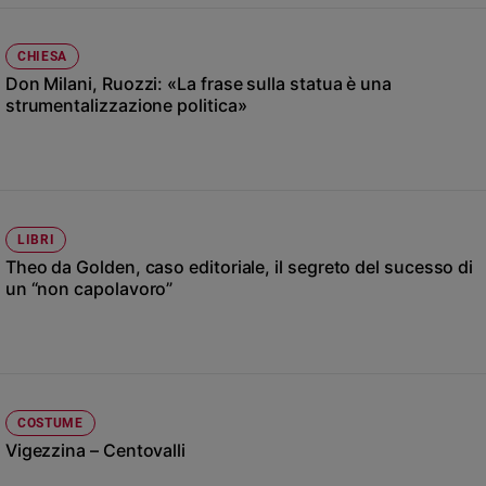
Chiesa
Chiesa
CHIESA
Don Milani, Ruozzi: «La frase sulla statua è una
Fede
e
strumentalizzazione politica»
spiritualità
Santi
Devozione
e
fede
LIBRI
Parola
Theo da Golden, caso editoriale, il segreto del sucesso di
del
un “non capolavoro”
giorno
Santo
del
giorno
COSTUME
Società
e
Vigezzina – Centovalli
valori