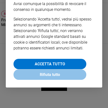
Avrai comunque la possibilità di revocare il
e
consenso in qualunque momento.
giovani
SPORT
Adolescenza
Selezionando 'Accetta tutto', vedrai più spesso
Franco Baresi, il saluto che svela il lato sentimentale di
Bioetica
Mister Arrigo Sacchi
annunci su argomenti che ti interessano.
Selezionando 'Rifiuta tutto', non verranno
attivati annunci Google standard basati su
Vai
cookie o identificatori locali; ove disponibile
potranno essere richiesti annunci limitati.
Riflessioni
ACCETTA TUTTO
Foto
Rifiuta tutto
Video
LEGGI ALTRO
Podcast
Privacy