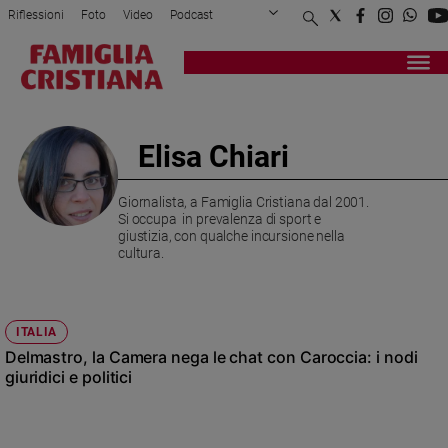
Riflessioni
Foto
Video
Podcast
Privacy Policy
Chi siamo
Contatti
Pubblicità
Attualità
Registrati
Redazione
Italia
Cronaca
Elisa Chiari
Politica
Mondo
Giornalista, a Famiglia Cristiana dal 2001.
Economia
Si occupa in prevalenza di sport e
Legalità
giustizia, con qualche incursione nella
cultura.
e
giustizia
Sport
Interviste
ITALIA
Delmastro, la Camera nega le chat con Caroccia: i nodi
Papa
giuridici e politici
Papa