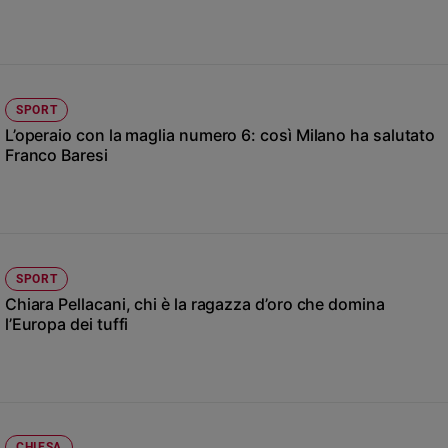
Ambiente
e
Creato
Volontariato
Diritti
SPORT
Aziende
L’operaio con la maglia numero 6: così Milano ha salutato
Franco Baresi
di
valore
Caso
della
settimana
Migranti
SPORT
Diversità
Chiara Pellacani, chi è la ragazza d’oro che domina
e
l’Europa dei tuffi
inclusione
Costume
Cultura
e
spettacoli
CHIESA