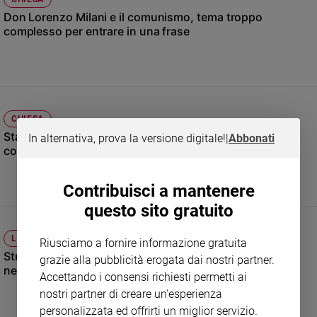
Don Lorenzo Milani e il comunismo, tema troppo
Sanremo
complesso per entrare in una frase
2026
Cinema,
Tv
e
streaming
Libri
CHIESA
Musica
Statua di don Lorenzo Milani inaugurata con frase
In alternativa, prova la versione digitale!
|
Abbonati
controversa. È polemica
Arte
Famiglia
Contribuisci a mantenere
ed
educazione
questo sito gratuito
Genitori
LEGALITÀ E GIUSTIZIA
Riusciamo a fornire informazione gratuita
e
Strage di Bologna, il ricordo senza pace di una pagina
grazie alla pubblicità erogata dai nostri partner.
figli
nera della Repubblica
Accettando i consensi richiesti permetti ai
Nonni
nostri partner di creare un'esperienza
Coppia
personalizzata ed offrirti un miglior servizio.
Scuola