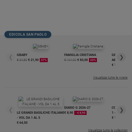
Policy
Chi
siamo
EDICOLA SAN PAOLO
Contatti
GBABY
FAMIGLIA CRISTIANA
GBABY DIGITA
❮
❯
€ 34,80
€ 21,90
€ 104,00
€ 83,00
ABBONAMEN
37%
20%
Pubblicità
€ 16,99
Registrati
Visualizza tutte le riviste
Redazione
Social
DIARIO G 2026-27
COLLANA ARS
❮
❯
LE GRANDI BASILICHE ITALIANE
€ 8,90
1 - 2
- € 8,90
- VOL DA 1 AL 5
€ 18,50
€ 64,50
Visualizza tutte le collection