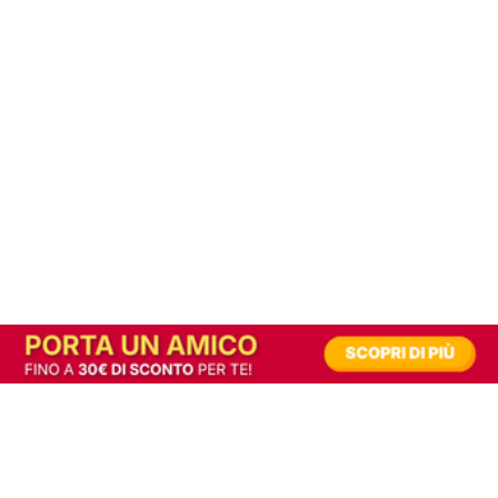
In alternativa, prova la versione digitale!
|
Abbonati
Contribuisci a mantenere questo sito gratuito
Riusciamo a fornire informazione gratuita grazie alla pubblicità erogata dai nostri
partner.
Accettando i consensi richiesti permetti ai nostri partner di creare un'esperienza