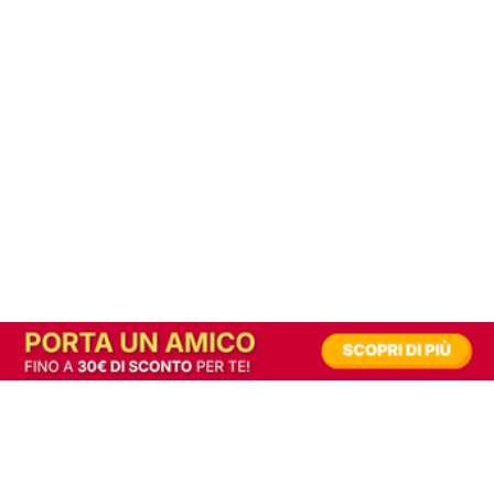
In alternativa, prova la versione digitale!
|
Abbonati
Contribuisci a mantenere questo sito gratuito
Riusciamo a fornire informazione gratuita grazie alla pubblicità erogata dai nostri
partner.
Accettando i consensi richiesti permetti ai nostri partner di creare un'esperienza