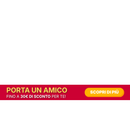
In alternativa, prova la versione digitale!
|
Abbonati
Contribuisci a mantenere questo sito gratuito
Riusciamo a fornire informazione gratuita grazie alla pubblicità erogata dai nostri
partner.
Accettando i consensi richiesti permetti ai nostri partner di creare un'esperienza