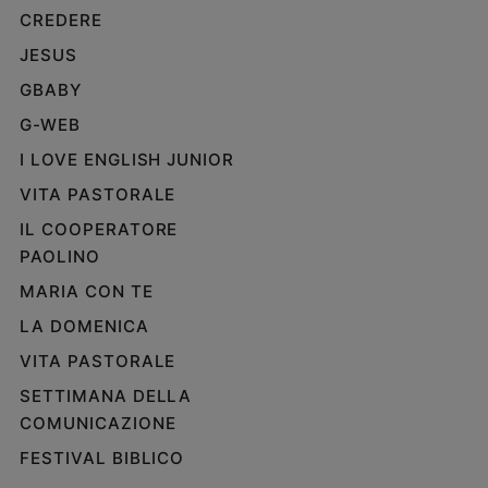
CREDERE
Policy
JESUS
Chi
GBABY
siamo
G-WEB
I LOVE ENGLISH JUNIOR
Contatti
VITA PASTORALE
Pubblicità
IL COOPERATORE
PAOLINO
Registrati
MARIA CON TE
LA DOMENICA
Redazione
VITA PASTORALE
SETTIMANA DELLA
Social
COMUNICAZIONE
FESTIVAL BIBLICO