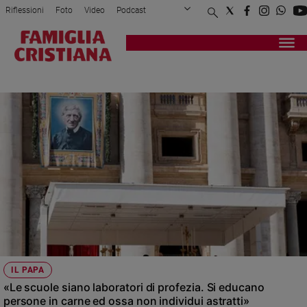
Riflessioni
Foto
Video
Podcast
Privacy Policy
Chi siamo
Contatti
Pubblicità
Attualità
Registrati
Redazione
Italia
1° NOVEMBRE
Cronaca
Politica
Mondo
Economia
Legalità
e
giustizia
Sport
Interviste
Papa
IL PAPA
Papa
«Le scuole siano laboratori di profezia. Si educano
persone in carne ed ossa non individui astratti»