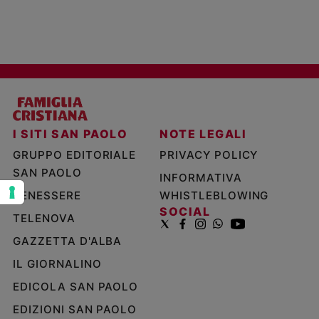
e
giovani
Adolescenza
Bioetica
Vai
I SITI SAN PAOLO
NOTE LEGALI
GRUPPO EDITORIALE
PRIVACY POLICY
Riflessioni
SAN PAOLO
INFORMATIVA
BENESSERE
WHISTLEBLOWING
Foto
SOCIAL
TELENOVA
GAZZETTA D'ALBA
Video
IL GIORNALINO
Podcast
EDICOLA SAN PAOLO
EDIZIONI SAN PAOLO
Privacy