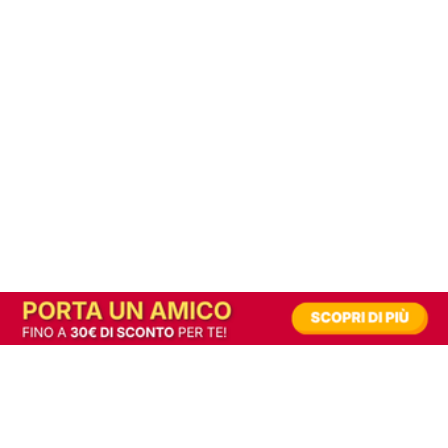
In alternativa, prova la versione digitale!
|
Abbonati
Contribuisci a mantenere questo sito gratuito
Riusciamo a fornire informazione gratuita grazie alla pubblicità erogata dai nostri
partner.
Accettando i consensi richiesti permetti ai nostri partner di creare un'esperienza