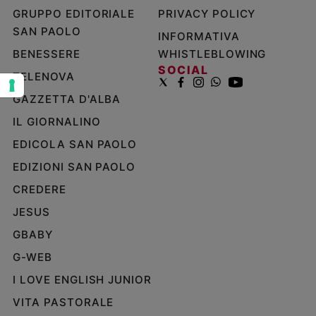
e
GRUPPO EDITORIALE
PRIVACY POLICY
giovani
SAN PAOLO
INFORMATIVA
Adolescenza
BENESSERE
WHISTLEBLOWING
Bioetica
SOCIAL
TELENOVA
GAZZETTA D'ALBA
Vai
IL GIORNALINO
EDICOLA SAN PAOLO
EDIZIONI SAN PAOLO
Riflessioni
CREDERE
Foto
JESUS
GBABY
Video
G-WEB
Podcast
I LOVE ENGLISH JUNIOR
VITA PASTORALE
Privacy