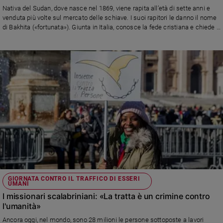
Chiesa
Nativa del Sudan, dove nasce nel 1869, viene rapita all’età di sette anni e
Chiesa
venduta più volte sul mercato delle schiave. I suoi rapitori le danno il nome
di Bakhita («fortunata»). Giunta in Italia, conosce la fede cristiana e chiede il
battesimo prendendo il nome di Giuseppina e decide di farsi suora
Fede
canossiana per servire Dio che le aveva dato tante prove del suo amore. È
e
spiritualità
stata canonizzata da Giovanni Paolo II nel 2000
Santi
Devozione
e
fede
Parola
del
giorno
Santo
del
giorno
GIORNATA CONTRO IL TRAFFICO DI ESSERI
UMANI
I missionari scalabriniani: «La tratta è un crimine contro
Società
e
l'umanità»
valori
Ancora oggi, nel mondo, sono 28 milioni le persone sottoposte a lavori