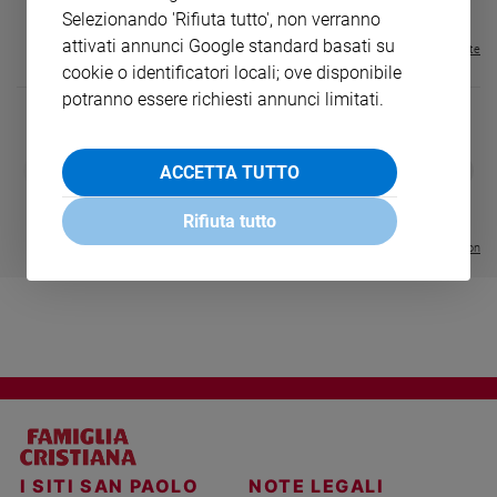
€ 16,99
Selezionando 'Rifiuta tutto', non verranno
Sanremo
attivati annunci Google standard basati su
Visualizza tutte le riviste
2026
cookie o identificatori locali; ove disponibile
Cinema,
potranno essere richiesti annunci limitati.
Tv
e
streaming
DIARIO G 2026-27
COLLANA ARS
❮
❯
ACCETTA TUTTO
Libri
LE GRANDI BASILICHE ITALIANE
€ 8,90
1 - 2
- € 8,90
- VOL DA 1 AL 5
€ 18,50
Musica
Rifiuta tutto
€ 64,50
Arte
Visualizza tutte le collection
Famiglia
ed
educazione
Genitori
e
figli
Nonni
Coppia
I SITI SAN PAOLO
NOTE LEGALI
Scuola