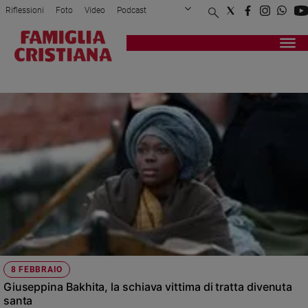
Riflessioni
Foto
Video
Podcast
Privacy Policy
Chi siamo
Contatti
Pubblicità
Attualità
Registrati
Redazione
Italia
8 FEBBRAIO
Cronaca
Politica
Mondo
Economia
Legalità
e
giustizia
Sport
Interviste
Papa
8 FEBBRAIO
Papa
Giuseppina Bakhita, la schiava vittima di tratta divenuta
santa