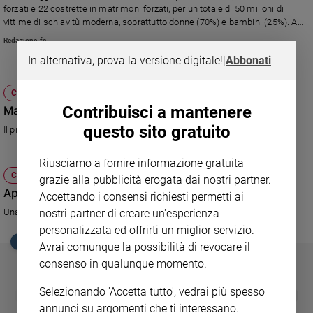
Ambiente
forzati e 22 costrette in matrimoni forzati, per un totale di 50 milioni di
vittime di schiavitù moderna, soprattutto donne (70%) e bambini (25%). A
e
questi si aggiungono gli oltre 50 mila migranti morti, in questi ultimi anni,
Creato
Redazione.fc
nel tentativo di realizzare quel “desiderio di speranza”
Volontariato
In alternativa, prova la versione digitale!
|
Abbonati
Diritti
Aziende
CULTURA E SPETTACOLI
di
Contribuisci a mantenere
Mao, da dittatore a icona pop
valore
questo sito gratuito
Il programma di Rai 5 Icone analizza la figura del leader cinese
Caso
della
Riusciamo a fornire informazione gratuita
settimana
CULTURA E SPETTACOLI
grazie alla pubblicità erogata dai nostri partner.
Migranti
Appuntamento con l'amore
Accettando i consensi richiesti permetti ai
Diversità
Una classica commedia romantica dal regista di Pretty Woman
nostri partner di creare un'esperienza
e
personalizzata ed offrirti un miglior servizio.
inclusione
EDICOLA SAN PAOLO
Avrai comunque la possibilità di revocare il
Costume
consenso in qualunque momento.
Cultura
Selezionando 'Accetta tutto', vedrai più spesso
GBABY
FAMIGLIA CRISTIANA
GBABY DIGITA
❮
❯
e
€ 34,80
€ 21,90
€ 104,00
€ 83,00
ABBONAMEN
37%
20%
spettacoli
annunci su argomenti che ti interessano.