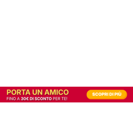
In alternativa, prova la versione digitale!
|
Abbonati
Contribuisci a mantenere questo sito gratuito
Riusciamo a fornire informazione gratuita grazie alla pubblicità erogata dai nostri
partner.
Accettando i consensi richiesti permetti ai nostri partner di creare un'esperienza