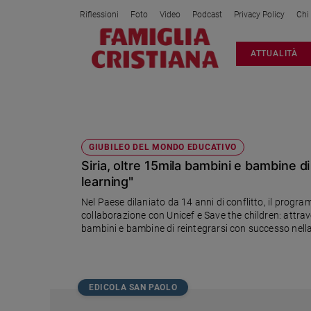
Riflessioni
Foto
Video
Podcast
Privacy Policy
Chi
Attualità
ATTUALITÀ
Italia
Cronaca
Politica
GLOBAL PARTNERSHIP FOR EDUCAT
Mondo
Economia
GIUBILEO DEL MONDO EDUCATIVO
Siria, oltre 15mila bambini e bambine d
Legalità
e
learning"
giustizia
Nel Paese dilaniato da 14 anni di conflitto, il prog
Sport
collaborazione con Unicef e Save the children: attrav
bambini e bambine di reintegrarsi con successo nell
Interviste
Papa
Papa
EDICOLA SAN PAOLO