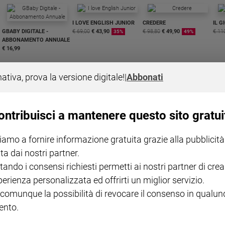
I LOVE ENGLISH JUNIOR
CREDERE
IL G
GBABY DIGITALE -
€ 69,00
€ 43,90
€ 98,80
€ 49,90
€ 11
35%
49%
ABBONAMENTO ANNUALE
€ 16,99
nativa, prova la versione digitale!
|
Abbonati
ontribuisci a mantenere questo sito gratui
COLLANA ARSENIO LUPIN
QUID+ ALLENIAMO
VOL. 1 - 2
MAGNIFICA HUMANITAS -
L'INTELLIGENZA
PRE
iamo a fornire informazione gratuita grazie alla pubblicità
€ 18,50
ENCICLICA PAPALE
€ 27,50
SANT
€ 2,90
A 10
ta dai nostri partner.
€ 24
tando i consensi richiesti permetti ai nostri partner di crea
perienza personalizzata ed offrirti un miglior servizio.
 comunque la possibilità di revocare il consenso in qualu
nto.