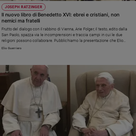
JOSEPH RATZINGER
Il nuovo libro di Benedetto XVI: ebrei e cristiani, non
nemici ma fratelli
Frutto del dialogo con il rabbino di Vienna, Arie Folger, il testo, edito dalla
San Paolo, spazza via le incomprensioni e traccia campi in cui le due
religioni possono collaborare. Pubblichiamo la presentazione che Elio
Guerriero, il curatore del volume ha scritto per Famiglia Cristiana, pubblicata
Elio Guerriero
a pagina 109 del numero in edicola a partire da giovedì 18 aprile