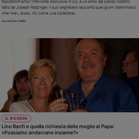
Ripubblichiamo l'intervista esclusiva in cui, a un anno dal passo indietro
Policy
fatto da Joseph Ratzinger, il suo segretario raccontò quei giorni drammatici.
«Per me», disse, «fu come una coltellata».
Annachiara Valle
Chi
siamo
Contatti
Pubblicità
Registrati
Redazione
Social
IL RICORDO
Lino Banfi e quella richiesta della moglie al Papa:
«Possiamo andarcene insieme?»