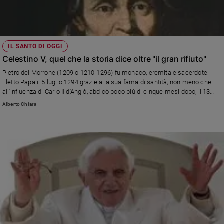
IL SANTO DI OGGI
Celestino V, quel che la storia dice oltre "il gran rifiuto"
Pietro del Morrone (1209 o 1210-1296) fu monaco, eremita e sacerdote.
Eletto Papa il 5 luglio 1294 grazie alla sua fama di santità, non meno che
all'influenza di Carlo II d'Angiò, abdicò poco più di cinque mesi dopo, il 13
dicembre. Fu il sesto Pontefice a fare un passo indietro. Prima di lui
Alberto Chiara
Clemente I, Ponziano, Silverio, Benedetto IX e Gregorio V. Dopo di lui
rinunciò al ministero petrino Benedetto XVI. Gli scritti di Dante, Petrarca e
Ignazio Silone