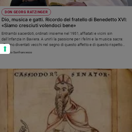
DON GEORG RATZINGER
Dio, musica e gatti. Ricordo del fratello di Benedetto XVI:
«Siamo cresciuti volendoci bene»
Entrambi sacerdoti, ordinati insieme nel 1951, affiatati e vicini sin
dall'infanzia in Baviera. A unirli la passione per i felini e la musica sacra:
«Siamo diventati vecchi nel segno di questo affetto e di questo rispetto
reciproco. L'uno ha sempre gioito del lavoro ben fatto dell'altro»
Antonio Sanfrancesco