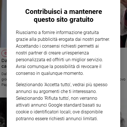
Contribuisci a mantenere
questo sito gratuito
Riusciamo a fornire informazione gratuita
grazie alla pubblicità erogata dai nostri partner.
Accettando i consensi richiesti permetti ai
nostri partner di creare un'esperienza
CHIESA
personalizzata ed offrirti un miglior servizio.
Da Benedetto XVI a Francesco, quel mese (scarso) che
cambiò la Chiesa
Avrai comunque la possibilità di revocare il
consenso in qualunque momento.
Dallo storico annuncio delle dimissioni di Joseph Ratzinger, giorno per
giorno, tutti gli eventi più importanti che hanno portato all'elezione del nuovo
Selezionando 'Accetta tutto', vedrai più spesso
Papa
annunci su argomenti che ti interessano.
Selezionando 'Rifiuta tutto', non verranno
attivati annunci Google standard basati su
cookie o identificatori locali; ove disponibile
potranno essere richiesti annunci limitati.