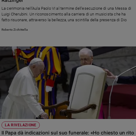
Ambiente
La cerimonia nell’Aula Paolo VI al termine dell’esecuzione di una Messa di
e
Luigi Cherubini. Un riconoscimento alla carriera di un musicista che ha
Creato
fatto risuonare, attraverso la bellezza, una scintilla della presenza di Dio
Volontariato
Roberto Zichittella
Diritti
Aziende
di
valore
Caso
della
settimana
Migranti
Diversità
e
inclusione
Costume
Cultura
LA RIVELAZIONE
e
Il Papa dà indicazioni sul suo funerale: «Ho chiesto un rito
spettacoli