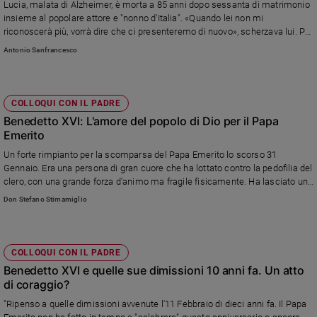
Lucia, malata di Alzheimer, è morta a 85 anni dopo sessanta di matrimonio
insieme al popolare attore e "nonno d'Italia". «Quando lei non mi
riconoscerà più, vorrà dire che ci presenteremo di nuovo», scherzava lui. Poi
la lettera a Francesco per chiedergli di esaudire un desiderio “impossibile”
Antonio Sanfrancesco
COLLOQUI CON IL PADRE
Benedetto XVI: L'amore del popolo di Dio per il Papa
Emerito
Un forte rimpianto per la scomparsa del Papa Emerito lo scorso 31
Gennaio. Era una persona di gran cuore che ha lottato contro la pedofilia del
clero, con una grande forza d'animo ma fragile fisicamente. Ha lasciato un
grande contributo nella Chiesa ed è giusto che venga ricordato
Don Stefano Stimamiglio
COLLOQUI CON IL PADRE
Benedetto XVI e quelle sue dimissioni 10 anni fa. Un atto
di coraggio?
"Ripenso a quelle dimissioni avvenute l'11 Febbraio di dieci anni fa. Il Papa