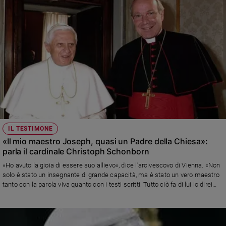
grido: no alla guerra! No al riarmo! Le risorse vadano a salute,
alimentazione, educazione, lavoro". E ricorda quanti si impegnano per la
pace, dalla Marcia nazionale svoltasi ieri ad Altamura alla Comunità di
Sant'Egidio
IL TESTIMONE
«Il mio maestro Joseph, quasi un Padre della Chiesa»:
parla il cardinale Christoph Schonborn
«Ho avuto la gioia di essere suo allievo», dice l'arcivescovo di Vienna. «Non
solo è stato un insegnante di grande capacità, ma è stato un vero maestro
tanto con la parola viva quanto con i testi scritti. Tutto ciò fa di lui io direi
quasi un Padre della Chiesa, con il suo ministero episcopale prima, con il
magistero pontificio poi, con il suo modo di essere teologo. Oso metterlo
vicino a sant'Agostino». Intervista raccolta da François Vayne