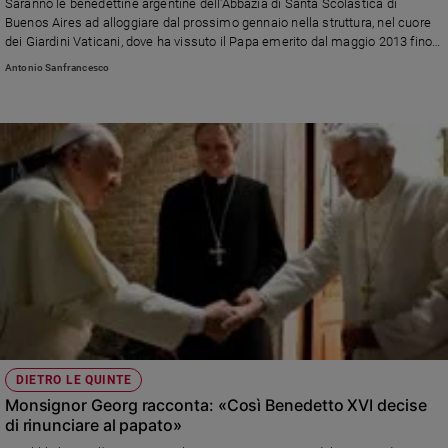
Saranno le benedettine argentine dell'Abbazia di Santa Scolastica di
e
Buenos Aires ad alloggiare dal prossimo gennaio nella struttura, nel cuore
giovani
dei Giardini Vaticani, dove ha vissuto il Papa emerito dal maggio 2013 fino
alla morte il 31 dicembre 2022. Ora, scrive la Santa Sede, riprende
Adolescenza
Antonio Sanfrancesco
«l’obiettivo originario voluto da Giovanni Paolo II, quello di sostenere il Santo
Bioetica
Padre nella sua quotidiana sollecitudine per tutta la Chiesa, attraverso il
ministero della preghiera, dell'adorazione, della lode e della riparazione»
Vai
Riflessioni
Foto
Video
DIETRO LE QUINTE
Podcast
Monsignor Georg racconta: «Così Benedetto XVI decise
di rinunciare al papato»
Privacy