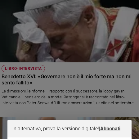
LIBRO-INTERVISTA
Benedetto XVI: «Governare non è il mio forte ma non mi
sento fallito»
Le dimissioni, le riforme, il rapporto con il successore, la lobby gay in
Vaticano e il pensiero della morte. Ratzinger si è raccontato nel libro-
intervista con Peter Seewald "Ultime conversazioni", uscito nel settembre
2016: «Il governo pratico non è il mio forte. Nessuno mi hai mai ricattato.
Felice del mio successore, lui è l’uomo della riforma pratica»
In alternativa, prova la versione digitale!
|
Abbonati