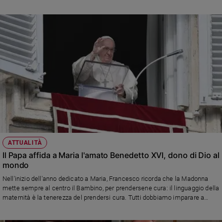
ATTUALITÀ
Il Papa affida a Maria l'amato Benedetto XVI, dono di Dio al
mondo
Nell'inizio dell'anno dedicato a Maria, Francesco ricorda che la Madonna
mette sempre al centro il Bambino, per prendersene cura: il linguaggio della
maternità è la tenerezza del prendersi cura. Tutti dobbiamo imparare a
prenderci cura della nostra vita, del Creato e soprattutto di chi ci sta vicino e
ha bisogno. E nella Giornata mondiale della pace dice "in tutti i popoli sale il