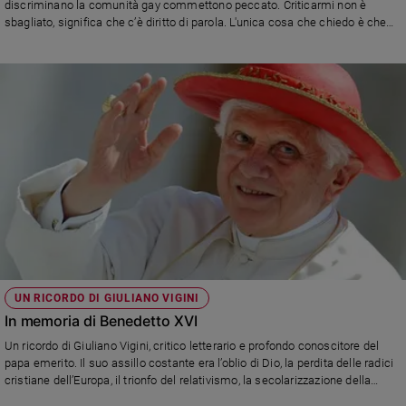
discriminano la comunità gay commettono peccato. Criticarmi non è
sbagliato, significa che c’è diritto di parola. L'unica cosa che chiedo è che
me le dicano in faccia, perché è così che cresciamo tutti». Con Benedetto
«ho perso un padre e una sicurezza»
UN RICORDO DI GIULIANO VIGINI
In memoria di Benedetto XVI
Un ricordo di Giuliano Vigini, critico letterario e profondo conoscitore del
papa emerito. Il suo assillo costante era l’oblio di Dio, la perdita delle radici
cristiane dell’Europa, il trionfo del relativismo, la secolarizzazione della
società, gli scandali, i tradimenti, le contestazioni