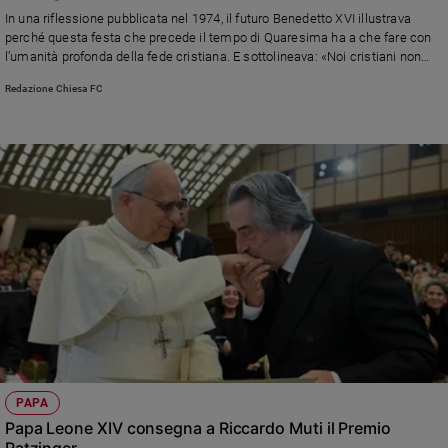
Chiesa
In una riflessione pubblicata nel 1974, il futuro Benedetto XVI illustrava
Chiesa
perché questa festa che precede il tempo di Quaresima ha a che fare con
l’umanità profonda della fede cristiana. E sottolineava: «Noi cristiani non
lottiamo contro, ma a favore dell’allegria»
Fede
Redazione Chiesa FC
e
spiritualità
Santi
Devozione
e
fede
Parola
del
giorno
Santo
del
giorno
Società
PAPA
e
Papa Leone XIV consegna a Riccardo Muti il Premio
valori
Ratzinger