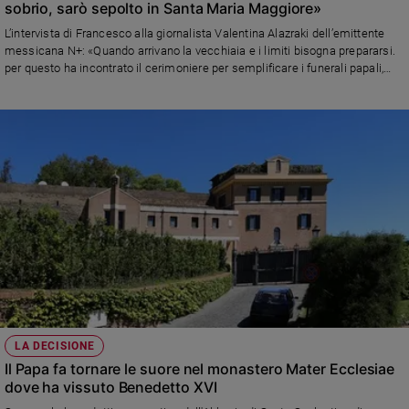
sobrio, sarò sepolto in Santa Maria Maggiore»
Sanremo
L’intervista di Francesco alla giornalista Valentina Alazraki dell’emittente
2026
messicana N+: «Quando arrivano la vecchiaia e i limiti bisogna prepararsi.
Cinema,
per questo ha incontrato il cerimoniere per semplificare i funerali papali,
che saranno molto più semplici». Sulle dimissioni: «Non ci ho mai
Tv
pensato». E sui viaggi del 2024: «L’unico confermato è quello in Belgio.
e
Forse andrò in Argentina»
streaming
Libri
Musica
Arte
Famiglia
ed
educazione
Genitori
e
figli
LA DECISIONE
Nonni
Il Papa fa tornare le suore nel monastero Mater Ecclesiae
Coppia
dove ha vissuto Benedetto XVI
Scuola