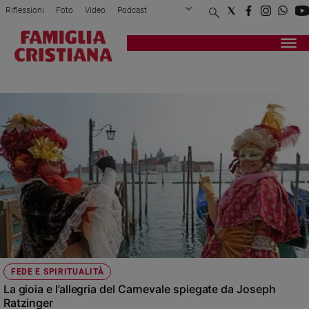
Riflessioni
Foto
Video
Podcast
Privacy Policy
Chi siamo
Contatti
Pubblicità
Attualità
Registrati
Redazione
Italia
BENEDETTO XVI
Cronaca
Politica
Mondo
Economia
Legalità
e
giustizia
Sport
Interviste
Papa
FEDE E SPIRITUALITÀ
Papa
La gioia e l’allegria del Carnevale spiegate da Joseph
Ratzinger