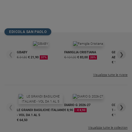
EDICOLA SAN PAOLO
GBABY
FAMIGLIA CRISTIANA
GBABY DIGITA
❮
❯
€ 34,80
€ 21,90
€ 104,00
€ 83,00
ABBONAMEN
37%
20%
€ 16,99
Visualizza tutte le riviste
DIARIO G 2026-27
COLLANA ARS
❮
❯
LE GRANDI BASILICHE ITALIANE
€ 8,90
1 - 2
- € 8,90
- VOL DA 1 AL 5
€ 18,50
€ 64,50
Visualizza tutte le collection