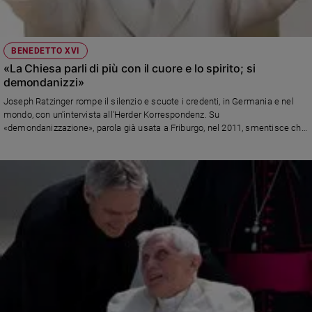
BENEDETTO XVI
«La Chiesa parli di più con il cuore e lo spirito; si
demondanizzi»
Joseph Ratzinger rompe il silenzio e scuote i credenti, in Germania e nel
mondo, con un'intervista all'Herder Korrespondenz. Su
«demondanizzazione», parola già usata a Friburgo, nel 2011, smentisce chi
la interpretò come se fosse un invito a estraniarsi dalla realtà di oggi. Infine,
l'appello: servono testimoni autentici e appassionati, altrimenti l'esodo dei
fedeli continuerà inesorabile