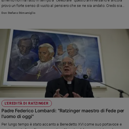
Emerito non ha fatto in tempo a "celebrare" questo anniversario e ancora
provo un forte senso di vuoto al pensiero che se ne sia andato. Credo sia
stato uno dei pochi che con la sua dottrina abbia capito l'individualismo
Don Stefano Stimamiglio
contemporaneo e mi chiedo: sarà stato un errore accettare le dimissioni?"
L'EREDITÀ DI RATZINGER
Padre Federico Lombardi: "Ratzinger maestro di Fede per
l'uomo di oggi"
Per lungo tempo è stato accanto a Benedetto XVI come suo portavoce e