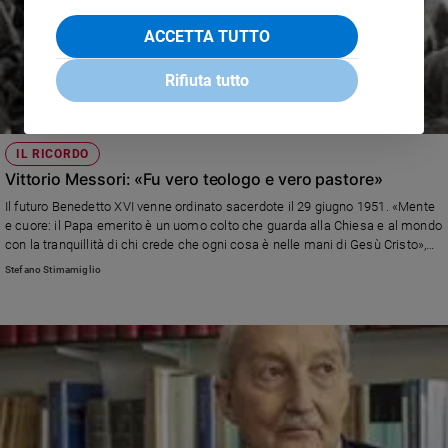
ACCETTA TUTTO
Rifiuta tutto
IL RICORDO
Vittorio Messori: «Fu vero teologo e vero pastore»
Il futuro Benedetto XVI venne ordinato sacerdote il 29 giugno 1951. «Mente
e cuore: il Papa emerito è un uomo colto che guarda alla Chiesa e al mondo
con la tranquillità di chi crede che ogni cosa è nelle mani di Gesù Cristo»,
spiega lo scrittore cattolico, che con lui scrisse il best seller "Rapporto sulla
Stefano Stimamiglio
fede"