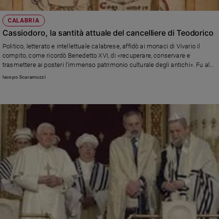
CALABRIA
Cassiodoro, la santità attuale del cancelliere di Teodorico
Politico, letterato e intellettuale calabrese, affidò ai monaci di Vivario il
compito, come ricordò Benedetto XVI, di «recuperare, conservare e
trasmettere ai posteri l’immenso patrimonio culturale degli antichi». Fu al
fianco del re Ostrogoto. Aperto a Squillace il processo di beatificazione e
Iacopo Scaramuzzi
canonizzazione.