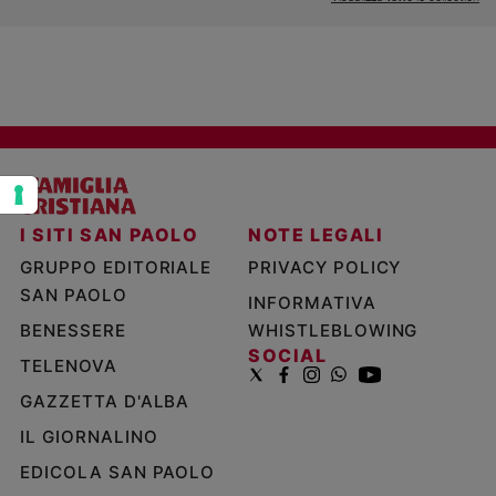
Policy
Chi
siamo
Contatti
Pubblicità
I SITI SAN PAOLO
NOTE LEGALI
GRUPPO EDITORIALE
PRIVACY POLICY
Registrati
SAN PAOLO
INFORMATIVA
BENESSERE
WHISTLEBLOWING
Redazione
SOCIAL
TELENOVA
GAZZETTA D'ALBA
Social
IL GIORNALINO
EDICOLA SAN PAOLO