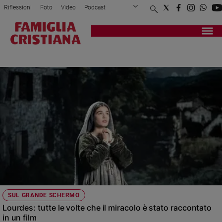
Riflessioni
Foto
Video
Podcast
Privacy Policy
Chi siamo
Contatti
Pubblicità
Attualità
Registrati
Redazione
Italia
BERNADETTE
Cronaca
Politica
Mondo
Economia
Legalità
e
giustizia
Sport
Interviste
Papa
SUL GRANDE SCHERMO
Papa
Lourdes: tutte le volte che il miracolo è stato raccontato
in un film