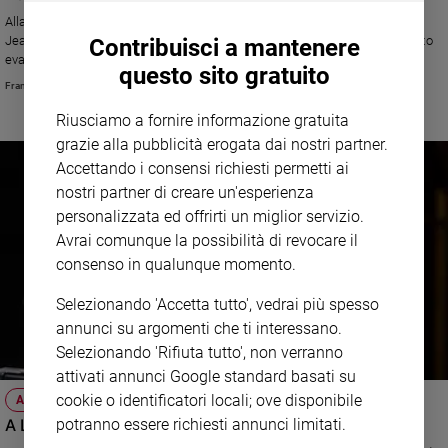
Alla vigilia del 15 agosto, festa della Vergine Assunta, parla monsignor
Sanremo
Jean-Marc Micas, nuovo vescovo di Tarbes e Lourdes: «Ritorno allo spirito
Contribuisci a mantenere
2026
evangelico e abbandono nella Provvidenza: il santuario ha il compito di
questo sito gratuito
Cinema,
convertire la cultura di morte, in cui sono immerse Francia, Europa e parte
François Vayne
Tv
del pianeta, in cultura di vita»
e
Riusciamo a fornire informazione gratuita
streaming
grazie alla pubblicità erogata dai nostri partner.
Libri
Accettando i consensi richiesti permetti ai
Musica
nostri partner di creare un'esperienza
Arte
personalizzata ed offrirti un miglior servizio.
Avrai comunque la possibilità di revocare il
Famiglia
consenso in qualunque momento.
ed
educazione
Selezionando 'Accetta tutto', vedrai più spesso
Genitori
annunci su argomenti che ti interessano.
e
Selezionando 'Rifiuta tutto', non verranno
figli
attivati annunci Google standard basati su
Nonni
cookie o identificatori locali; ove disponibile
ATTUALITÀ
Coppia
A Lourdes e Loreto la musica si fa preghiera
potranno essere richiesti annunci limitati.
Scuola