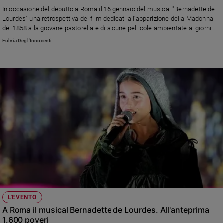
Chiesa
In occasione del debutto a Roma il 16 gennaio del musical "Bernadette de
Chiesa
Lourdes" una retrospettiva dei film dedicati all'apparizione della Madonna
del 1858 alla giovane pastorella e di alcune pellicole ambientate ai giorni
nostri nella località dei Pirenei meta di pellegrinaggi
Fede
Fulvia Degl'Innocenti
e
spiritualità
Santi
Devozione
e
fede
Parola
del
giorno
Santo
del
giorno
Società
L'EVENTO
e
A Roma il musical Bernadette de Lourdes. All'anteprima
valori
1.600 poveri