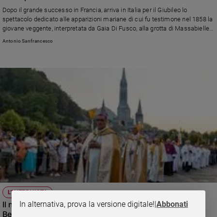
Ambiente
Dopo il grande successo in Francia, arriva in Italia per il Giubileo lo
e
spettacolo dedicato alle apparizioni mariane di cui fu testimone nel 1858 la
Creato
giovane veggente, interpretata da Gaia Di Fusco, alla grotta di Massabielle.
Prima del debutto ufficiale del 16 gennaio all’auditorium di via della
Volontariato
Antonio Sanfrancesco
Conciliazione (dove resta per un mese), lo spettacolo offerto a famiglie
Diritti
indigenti, profughi e volontari invitati dall’Elemosineria Apostolica
Aziende
di
valore
Caso
della
settimana
Migranti
Diversità
e
inclusione
Costume
L'INTERVISTA
Cultura
In alternativa, prova la versione digitale!
|
Abbonati
Il nuovo vescovo di Lourdes: «Torniamo allo spirito di
e
spettacoli
Bernadette»