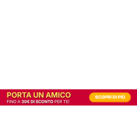
In alternativa, prova la versione digitale!
|
Abbonati
Contribuisci a mantenere questo sito gratuito
Riusciamo a fornire informazione gratuita grazie alla pubblicità erogata dai nostri
partner.
Accettando i consensi richiesti permetti ai nostri partner di creare un'esperienza