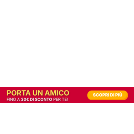
In alternativa, prova la versione digitale!
|
Abbonati
Contribuisci a mantenere questo sito gratuito
Riusciamo a fornire informazione gratuita grazie alla pubblicità erogata dai nostri
partner.
Accettando i consensi richiesti permetti ai nostri partner di creare un'esperienza