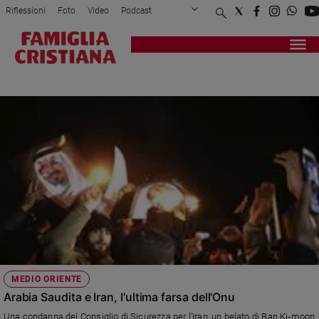
Riflessioni
Foto
Video
Podcast
Privacy Policy
Chi siamo
Contatti
Pubblicità
Attualità
Registrati
Redazione
Italia
CONSIGLIO DI SICUREZZA
Cronaca
Politica
Mondo
Economia
Legalità
e
giustizia
Sport
Interviste
Papa
MEDIO ORIENTE
Papa
Arabia Saudita e Iran, l'ultima farsa dell'Onu
Una condanna del Consiglio di Sicurezza per l'Iran, un belato di Ban Ki-moon