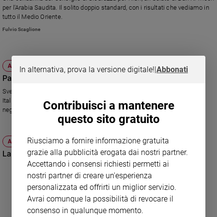
Chiesa
per l'Arabia Saudita. Il solito doppio standard, con i risultati che vediamo in
Chiesa
tutto il Medio Oriente.
Fulvio Scaglione
Fede
e
spiritualità
ATTUALITÀ
In alternativa, prova la versione digitale!
|
Abbonati
Santi
Palestina: Europa come sempre divisa
Devozione
Svezia, Portogallo, Belgio e Spagna sono per un seggio all'Onu; Francia e
e
Italia la preferiscono "osservatore permanente"; l'Inghilterra rimanda a
Contribuisci a mantenere
fede
negoziati con Israele.
questo sito gratuito
Parola
del
giorno
Riusciamo a fornire informazione gratuita
ATTUALITÀ
Santo
grazie alla pubblicità erogata dai nostri partner.
La Palestina a caccia di uno Stato
del
Accettando i consensi richiesti permetti ai
giorno
nostri partner di creare un'esperienza
personalizzata ed offrirti un miglior servizio.
Società
Avrai comunque la possibilità di revocare il
e
valori
consenso in qualunque momento.