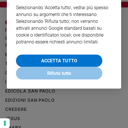
Ambiente
Selezionando 'Accetta tutto', vedrai più spesso
e
annunci su argomenti che ti interessano.
Creato
Selezionando 'Rifiuta tutto', non verranno
Volontariato
attivati annunci Google standard basati su
I SITI SAN PAOLO
NOTE LEGALI
Diritti
cookie o identificatori locali; ove disponibile
GRUPPO EDITORIALE
PRIVACY POLICY
Aziende
potranno essere richiesti annunci limitati.
di
SAN PAOLO
INFORMATIVA
valore
BENESSERE
WHISTLEBLOWING
Caso
SOCIAL
ACCETTA TUTTO
TELENOVA
della
settimana
GAZZETTA D'ALBA
Rifiuta tutto
Migranti
IL GIORNALINO
Diversità
e
EDICOLA SAN PAOLO
inclusione
EDIZIONI SAN PAOLO
Costume
CREDERE
Cultura
JESUS
e
spettacoli
GBABY