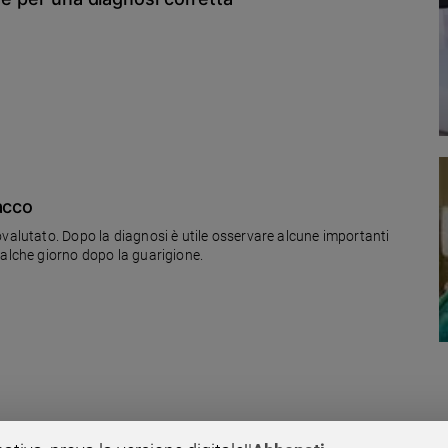
acco
ovalutato. Dopo la diagnosi è utile osservare alcune importanti
ualche giorno dopo la guarigione.
uotidiana. Le sue cause non sono ancora del tutto note, e gli studiosi