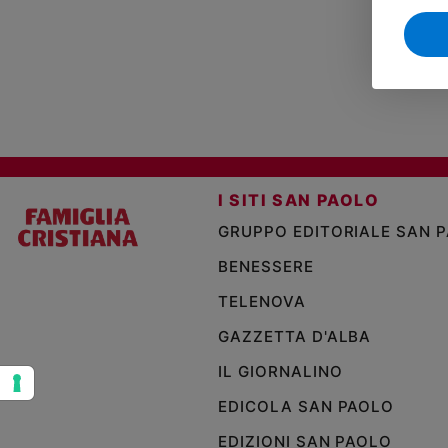
Sanremo
2026
Cinema,
Tv
e
streaming
Libri
Musica
I SITI SAN PAOLO
Arte
GRUPPO EDITORIALE SAN 
Famiglia
BENESSERE
ed
educazione
TELENOVA
Genitori
GAZZETTA D'ALBA
e
figli
IL GIORNALINO
Nonni
EDICOLA SAN PAOLO
Coppia
EDIZIONI SAN PAOLO
Scuola