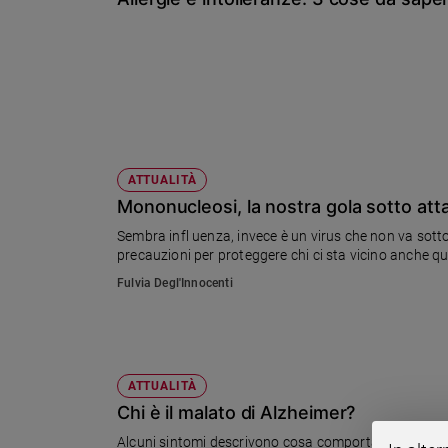
Chiesa
Chiesa
Fede
e
spiritualità
Santi
Devozione
ATTUALITÀ
e
Mononucleosi, la nostra gola sotto att
fede
Sembra infl uenza, invece è un virus che non va sott
Parola
precauzioni per proteggere chi ci sta vicino anche q
del
Fulvia Degl'Innocenti
giorno
Santo
del
giorno
ATTUALITÀ
Società
Chi è il malato di Alzheimer?
e
valori
Alcuni sintomi descrivono cosa comporta nella vita q