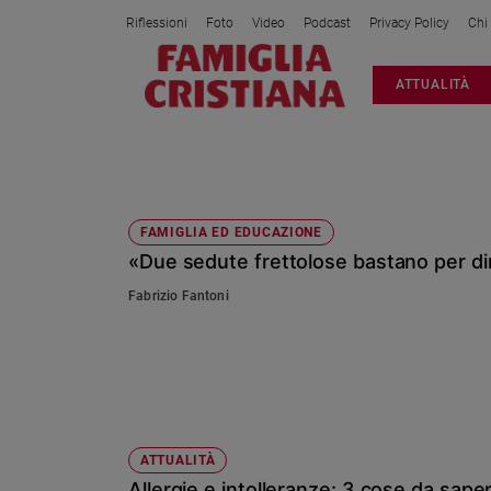
Riflessioni
Foto
Video
Podcast
Privacy Policy
Chi
Attualità
ATTUALITÀ
Italia
Cronaca
Politica
DIAGNOSI
Mondo
Economia
FAMIGLIA ED EDUCAZIONE
«Due sedute frettolose bastano per dire
Legalità
e
Fabrizio Fantoni
giustizia
Sport
Interviste
Papa
Papa
ATTUALITÀ
Allergie e intolleranze: 3 cose da sape