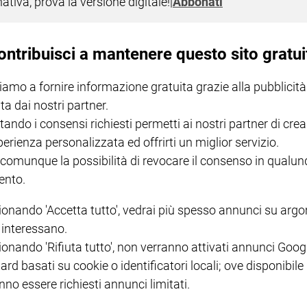
nativa, prova la versione digitale!
|
Abbonati
ffrono di Alzheimer. Con l’obiettivo di sostenere anchei parenti prossimi.
ontribuisci a mantenere questo sito gratui
iamo a fornire informazione gratuita grazie alla pubblicità
ta dai nostri partner.
ano
tando i consensi richiesti permetti ai nostri partner di crea
 Disturbo specifico di apprendimento. Gli insegnanti ce la mettono
perienza personalizzata ed offrirti un miglior servizio.
rta a rimandare il problema della diagnosi con l'aggravante di una
 comunque la possibilità di revocare il consenso in qualu
ne e bassa autostima che va consolidandosi nella personalità del
nto.
ionando 'Accetta tutto', vedrai più spesso annunci su arg
i interessano.
ionando 'Rifiuta tutto', non verranno attivati annunci Goog
ard basati su cookie o identificatori locali; ove disponibile
 impresa ardua e complessa. Un nuovo approccio interviene sulla dimensio
nno essere richiesti annunci limitati.