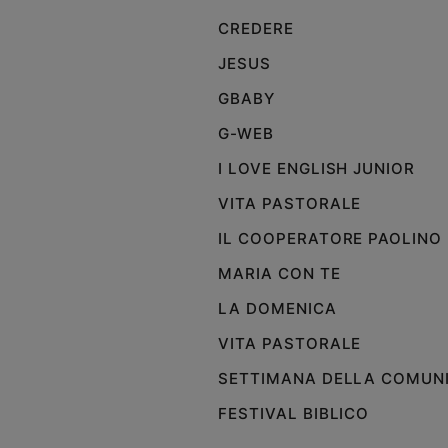
e
CREDERE
giovani
JESUS
Adolescenza
Bioetica
GBABY
G-WEB
I LOVE ENGLISH JUNIOR
Vai
VITA PASTORALE
IL COOPERATORE PAOLINO
Riflessioni
MARIA CON TE
Foto
LA DOMENICA
VITA PASTORALE
Video
SETTIMANA DELLA COMUN
Podcast
FESTIVAL BIBLICO
Privacy