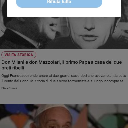
Rifiuta tutto
VISITA STORICA
Don Milani e don Mazzolari, il primo Papa a casa dei due
preti ribelli
Oggi Francesco rende onore ai due grandi sacerdoti che avevano anticipato
il vento del Concilio. Storia di due anime tormentate e a lungo incomprese
Elisa Chiari