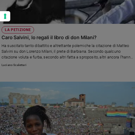
LA PETIZIONE
Caro Salvini, lo regali il libro di don Milani?
Ha suscitato tanto dibattito e altrettante polemiche la citazione di Matteo
Salvini su don Lorenzo Milani, il prete di Barbiana. Secondo qualcuno
citazione voluta e furba, secondo altri fatta a sproposito, altri ancora l’hanno
definita una boutade, detta da uno che non conosce il pensiero e la figura di
Luciano Scalettari
don Milani. Ebbene, cari lettori, noi di FC abbiamo pensato di lasciare a
Salvini la risposta. Come? Gli chiediamo, attraverso una petizione lanciata
sulla piattaforma di change.org, di fare un gesto concreto e chiarificatore:
regalare una copia di “L’obbedienza non è più una virtù” (il testo dal quale il
leader della Lega aveva ripreso la frase) a tutti i parlamentari e consiglieri
regionali del suo partito. Quale modo migliore per ribadire non solo che il
suo riferimento era voluto e consapevole, ma anche che ne apprezza
(alcune o molte) delle idee e dei valori di don Lorenzo? E quale modo
migliore per condividere con i compagni di partito l’interesse dimostrato da
Salvini nei confronti del pensiero del prete di Barbiana? Attendiamo,
naturalmente, una sua risposta, positiva o negativa che sia. In pochi giorni
sono già alcune migliaia le persone che hanno appoggiato la nostra