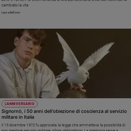
Ambiente
cambiato la vita
e
Laura Bellomi
Creato
Volontariato
Diritti
Aziende
di
valore
Caso
della
settimana
Migranti
Diversità
e
inclusione
L'ANNIVERSARIO
Costume
Signornò, i 50 anni dell'obiezione di coscienza al servizio
militare in Italia
Cultura
e
Il 15 dicembre 1972 fu approvata la legge che ammetteva la possibilità di
spettacoli
non prestare servizio militare, allora obbligatorio. La memoria serve a