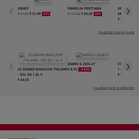
GBABY
FAMIGLIA CRISTIANA
GBABY DIGITA
❮
❯
€ 34,80
€ 21,90
€ 104,00
€ 83,00
ABBONAMEN
37%
20%
€ 16,99
Visualizza tutte le riviste
DIARIO G 2026-27
COLLANA ARS
❮
❯
LE GRANDI BASILICHE ITALIANE
€ 8,90
1 - 2
- € 8,90
- VOL DA 1 AL 5
€ 18,50
€ 64,50
Visualizza tutte le collection