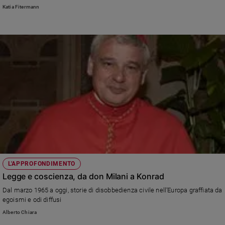
Katia Fitermann
Policy
Chi
siamo
Contatti
Pubblicità
Registrati
Redazione
L'APPROFONDIMENTO
Legge e coscienza, da don Milani a Konrad
Social
Dal marzo 1965 a oggi, storie di disobbedienza civile nell’Europa graffiata da
egoismi e odi diffusi
Alberto Chiara