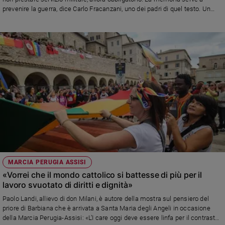
prevenire la guerra, dice Carlo Fracanzani, uno dei padri di quel testo. Un
Sanremo
tema di bruciante attualità: in Russia risultano sotto processo 230 obiettori,
2026
in Ucraina 971.
Cinema,
Tv
e
streaming
Libri
Musica
Arte
Famiglia
ed
educazione
MARCIA PERUGIA ASSISI
Genitori
«Vorrei che il mondo cattolico si battesse di più per il
e
lavoro svuotato di diritti e dignità»
figli
Nonni
Paolo Landi, allievo di don Milani, è autore della mostra sul pensiero del
priore di Barbiana che è arrivata a Santa Maria degli Angeli in occasione
Coppia
della Marcia Perugia-Assisi: «L’I care oggi deve essere linfa per il contrasto
Scuola