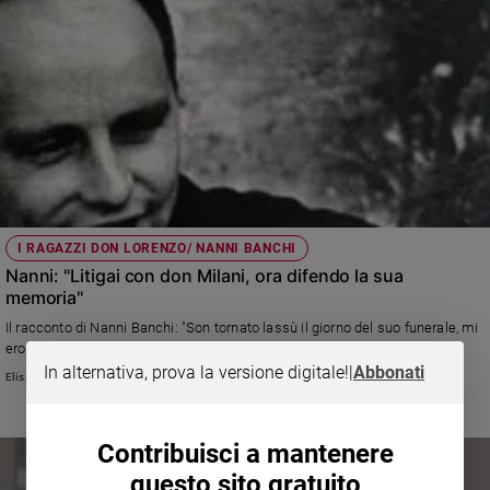
I RAGAZZI DON LORENZO/ NANNI BANCHI
Nanni: "Litigai con don Milani, ora difendo la sua
memoria"
Il racconto di Nanni Banchi: "Son tornato lassù il giorno del suo funerale, mi
ero comportato da bullo con lui".
In alternativa, prova la versione digitale!
|
Abbonati
Elisa Chiari
Contribuisci a mantenere
questo sito gratuito