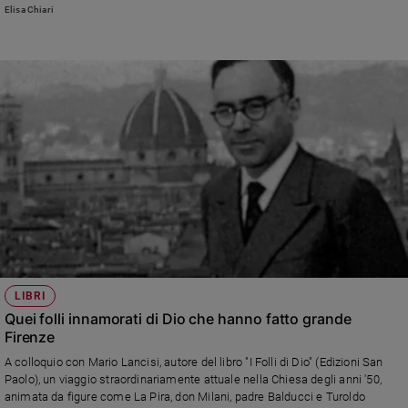
alle diseguaglianze nel lavoro e nell’istruzione. Mi piacerebbe che non ci
Elisa Chiari
e
fosse solo il papa a dire che il lavoro è dignità»
giovani
Adolescenza
Bioetica
Vai
Riflessioni
Foto
LIBRI
Video
Quei folli innamorati di Dio che hanno fatto grande
Firenze
Podcast
A colloquio con Mario Lancisi, autore del libro "I Folli di Dio" (Edizioni San
Paolo), un viaggio straordinariamente attuale nella Chiesa degli anni '50,
animata da figure come La Pira, don Milani, padre Balducci e Turoldo
Privacy