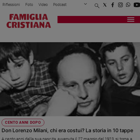
Riflessioni
Foto
Video
Podcast
Privacy Policy
Chi siamo
Contatti
Pubblicità
Attualità
Registrati
Redazione
Italia
DON LORENZO MILANI
Cronaca
Politica
Mondo
Economia
Legalità
e
giustizia
Sport
Interviste
Papa
CENTO ANNI DOPO
Papa
Don Lorenzo Milani, chi era costui? La storia in 10 tappe
A cento anni dalla sua nascita, avvenuta il 27 maggio del 1923, si torna a