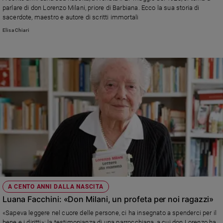
Chiesa
parlare di don Lorenzo Milani, priore di Barbiana. Ecco la sua storia di
Chiesa
sacerdote, maestro e autore di scritti immortali
Elisa Chiari
Fede
e
spiritualità
Santi
Devozione
e
fede
Parola
del
giorno
Santo
del
giorno
A CENTO ANNI DALLA NASCITA
Società
Luana Facchini: «Don Milani, un profeta per noi ragazzi»
e
valori
«Sapeva leggere nel cuore delle persone, ci ha insegnato a spenderci per il
bene e i diritti»: la testimonianza di una parrocchiana, a cui don Lorenzo ha