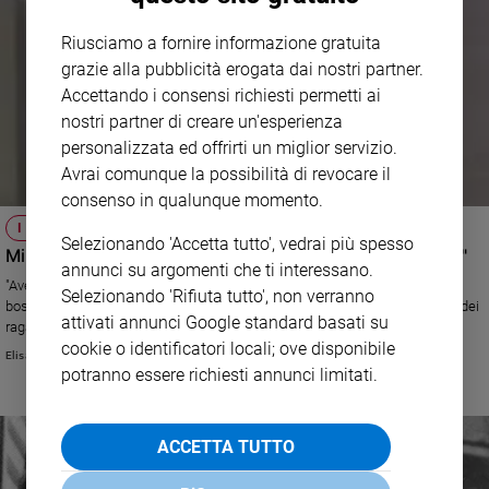
Riusciamo a fornire informazione gratuita
grazie alla pubblicità erogata dai nostri partner.
Accettando i consensi richiesti permetti ai
nostri partner di creare un'esperienza
personalizzata ed offrirti un miglior servizio.
Avrai comunque la possibilità di revocare il
consenso in qualunque momento.
I RACCONTI DEI RAGAZZI/MILENO FABBIANI
Selezionando 'Accetta tutto', vedrai più spesso
Mileno Fabbiani: "Così don Milani mi ha cambiato la vita"
annunci su argomenti che ti interessano.
"Avevo 14 anni e mi stavo perdendo. Per fortuna mio padre, che faceva il
Selezionando 'Rifiuta tutto', non verranno
boscaiolo nella zona di Barbiana, passò di lì e vide un prete studiare con dei
attivati annunci Google standard basati su
ragazzi".
cookie o identificatori locali; ove disponibile
Elisa Chiari
potranno essere richiesti annunci limitati.
ACCETTA TUTTO