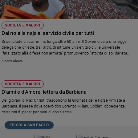
petizione. Ecco il testo. Se vuoi, la puoi sostenere anche tu.
SOCIETÀ E VALORI
Dal no alla naja al servizio civile per tutti
Si conclude un cammino lungo oltre 60 anni. Il Governo vara una legge
delega che chiede, tra l'altro, di istituire un servizio civile universale
"finalizzato alla difesa non armata" promuovendo "attività di solidarietà,
inclusione sociale, cittadinanza attiva, tutela e valorizzazione del patrimonio
Alberto Chiara
culturale, paesaggistico e ambientale della nazione".
SOCIETÀ E VALORI
D'armi e d'Amore, lettera da Barbiana
Dei giovani di Pax Christi trascorrono la Giornata delle Forze Armate a
Barbiana, il paese dove operò don Lorenzo Milani. Soldati, obbedienza,
missioni di pace: pensieri di don Sacco.
EDICOLA SAN PAOLO