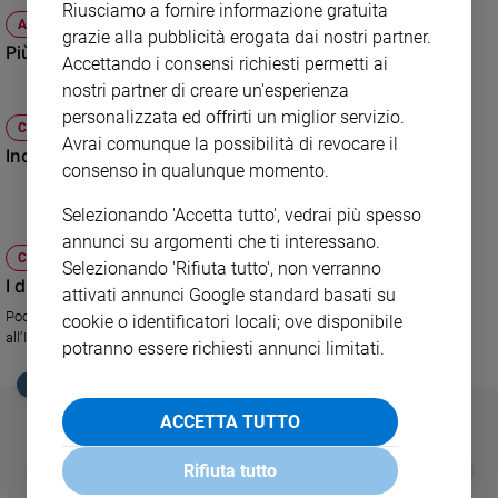
Riusciamo a fornire informazione gratuita
ATTUALITÀ
Sanremo
grazie alla pubblicità erogata dai nostri partner.
Più senso di responsabilità sul lavoro
2026
Accettando i consensi richiesti permetti ai
Cinema,
nostri partner di creare un'esperienza
Tv
personalizzata ed offrirti un miglior servizio.
e
CULTURA E SPETTACOLI
Avrai comunque la possibilità di revocare il
streaming
Incidenti, di chi è la colpa?
consenso in qualunque momento.
Libri
Musica
Selezionando 'Accetta tutto', vedrai più spesso
Arte
annunci su argomenti che ti interessano.
CULTURA E SPETTACOLI
Selezionando 'Rifiuta tutto', non verranno
I diritti dei pensionati
Famiglia
attivati annunci Google standard basati su
ed
Pochi lavoratori tra quelli che vanno in pensione e ne fanno domanda
cookie o identificatori locali; ove disponibile
educazione
all’Inps conoscono i propri diritti e poi si lamentano di ritardi e disservizi.
potranno essere richiesti annunci limitati.
Genitori
e
EDICOLA SAN PAOLO
figli
ACCETTA TUTTO
Nonni
GBABY
FAMIGLIA CRISTIANA
GBABY DIGITA
Coppia
❮
❯
Rifiuta tutto
€ 34,80
€ 21,90
€ 104,00
€ 83,00
ABBONAMEN
37%
20%
Scuola