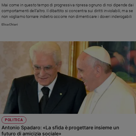
Chiesa
Mai come in questo tempo di progressiva ripresa ognuno di noi dipende dai
Chiesa
comportamenti dell'altro. Il dibattito si concentra sui diritti inviolabili, ma se
non vogliamo tornare indietro occorre non dimenticare i doveri inderogabili
Fede
Elisa Chiari
e
spiritualità
Santi
Devozione
e
fede
Parola
del
giorno
Santo
del
giorno
Società
POLITICA
e
Antonio Spadaro: «La sfida è progettare insieme un
valori
futuro di amicizia sociale»