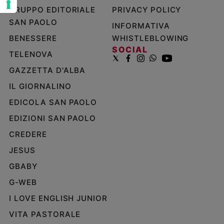
GRUPPO EDITORIALE
PRIVACY POLICY
Policy
SAN PAOLO
INFORMATIVA
Chi
BENESSERE
WHISTLEBLOWING
SOCIAL
siamo
TELENOVA
GAZZETTA D'ALBA
Contatti
IL GIORNALINO
EDICOLA SAN PAOLO
Pubblicità
EDIZIONI SAN PAOLO
Registrati
CREDERE
JESUS
Redazione
GBABY
G-WEB
Social
I LOVE ENGLISH JUNIOR
VITA PASTORALE