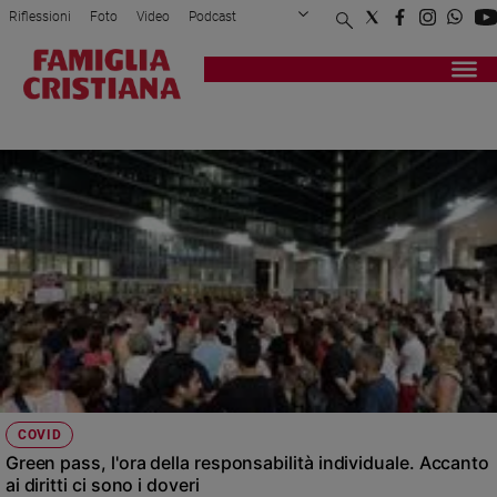
Riflessioni
Foto
Video
Podcast
Privacy Policy
Chi siamo
Contatti
Pubblicità
Attualità
Registrati
Redazione
Italia
DOVERI
Cronaca
Politica
Mondo
Economia
Legalità
e
giustizia
Sport
Interviste
Papa
COVID
Papa
Green pass, l'ora della responsabilità individuale. Accanto
ai diritti ci sono i doveri