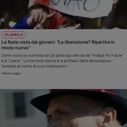
Ambiente
e
Creato
Volontariato
Diritti
25 APRILE
Aziende
La festa vista dai giovani: "La liberazione? Ripartire in
di
modo nuovo"
valore
Come vivono la ricorrenza del 25 aprile due attivisti del "Fridays For Future"
Caso
e di "Libera". "La memoria storica è la profilassi della democrazia e
della
l'antidoto al rischio di nuovi totalitarismi".
settimana
Alberto Laggia
Migranti
Diversità
e
inclusione
Costume
Cultura
e
spettacoli