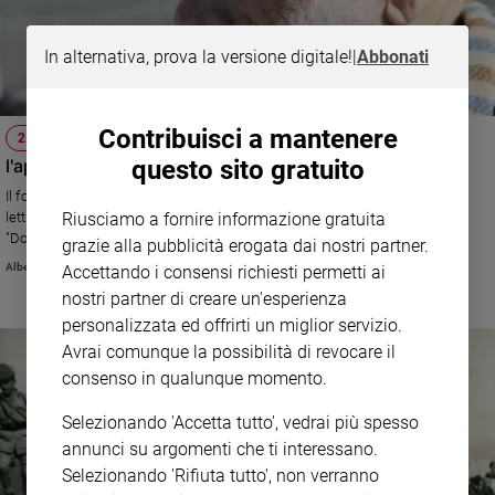
Sanremo
2026
In alternativa, prova la versione digitale!
|
Abbonati
Cinema,
Tv
e
Contribuisci a mantenere
25 APRILE
streaming
questo sito gratuito
l'appello di carlo petrini all'Italia: "io resto libero"
Libri
Il fondatore di Slow Food dà voce al mondo del volontariato, scrive una
Musica
lettera aperta al Paese che vuole resistere e lancia una raccolta di fondi:
Riusciamo a fornire informazione gratuita
Arte
"Dobbiamo ripartire da chi soffre di più. Solo così ha senso l'essere
grazie alla pubblicità erogata dai nostri partner.
comunità nazionale". L'appello firmato da tante personalità, credenti e non.
Alberto Laggia
Accettando i consensi richiesti permetti ai
Donazioni a Caritas e Croce Rossa. Una grande manifestazione nazionale
Famiglia
nostri partner di creare un'esperienza
nella piazza virtuale dei social il 25 aprile dalle 14,30 alle 15.
ed
educazione
personalizzata ed offrirti un miglior servizio.
Avrai comunque la possibilità di revocare il
Genitori
consenso in qualunque momento.
e
figli
Selezionando 'Accetta tutto', vedrai più spesso
Nonni
annunci su argomenti che ti interessano.
Coppia
Selezionando 'Rifiuta tutto', non verranno
Scuola