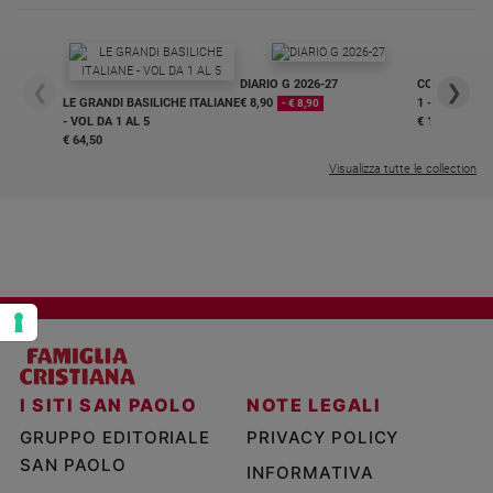
Policy
Chi
DIARIO G 2026-27
COLLANA ARS
❮
❯
LE GRANDI BASILICHE ITALIANE
€ 8,90
1 - 2
- € 8,90
siamo
- VOL DA 1 AL 5
€ 18,50
€ 64,50
Visualizza tutte le collection
Contatti
Pubblicità
Registrati
Redazione
Social
I SITI SAN PAOLO
NOTE LEGALI
GRUPPO EDITORIALE
PRIVACY POLICY
SAN PAOLO
INFORMATIVA