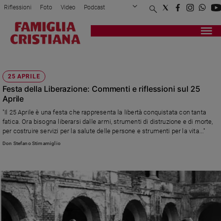
Riflessioni
Foto
Video
Podcast
Privacy Policy
Chi siamo
Contatti
Pubblicità
Attualità
Registrati
Redazione
Italia
FESTA DELLA LIBERAZIONE
Cronaca
25 APRILE
Politica
Festa della Liberazione: Commenti e riflessioni sul 25
Mondo
Aprile
Economia
"Il 25 Aprile è una festa che rappresenta la libertà conquistata con tanta
Legalità
fatica. Ora bisogna liberarsi dalle armi, strumenti di distruzione e di morte,
e
per costruire servizi per la salute delle persone e strumenti per la vita..."
giustizia
Don Stefano Stimamiglio
Sport
Interviste
Papa
Papa