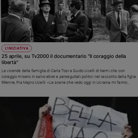
Chiesa
Chiesa
Fede
e
spiritualità
Santi
L'INIZIATIVA
Devozione
25 aprile, su Tv2000 il documentario "Il coraggio della
e
libertà"
fede
Le vicende della famiglia di Carla Tosi e Guido Ucelli di Nemi che con
Parola
coraggio misero in salvo ebrei e perseguitati politici nel racconto della figlia
del
99enne, Pia Majno Ucelli: «Le scene che vedo oggi in Ucraina mi fanno
giorno
rivivere quel periodo». In onda lunedì in seconda serata
Santo
del
giorno
Società
e
valori