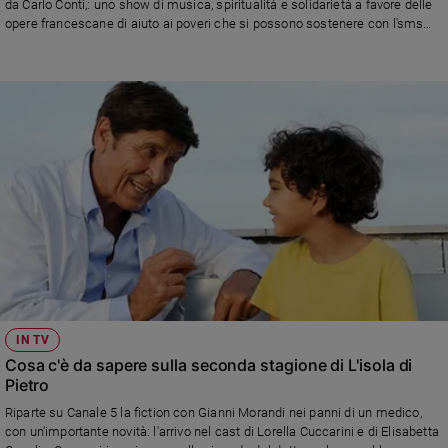
da Carlo Conti,: uno show di musica, spiritualità e solidarietà a favore delle
e
opere francescane di aiuto ai poveri che si possono sostenere con l'sms
giovani
solidale 45515
Adolescenza
Bioetica
Vai
Riflessioni
Foto
Video
IN TV
Cosa c'è da sapere sulla seconda stagione di L'isola di
Pietro
Podcast
Riparte su Canale 5 la fiction con Gianni Morandi nei panni di un medico,
con un'importante novità: l'arrivo nel cast di Lorella Cuccarini e di Elisabetta
Privacy