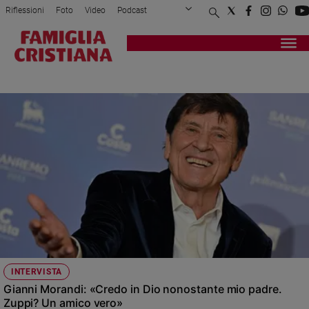
Riflessioni
Foto
Video
Podcast
Privacy Policy
Chi siamo
Contatti
Pubblicità
Attualità
Registrati
Redazione
Italia
GIANNI MORANDI
Cronaca
Politica
Mondo
Economia
Legalità
e
giustizia
Sport
Interviste
Papa
INTERVISTA
Papa
Gianni Morandi: «Credo in Dio nonostante mio padre.
Zuppi? Un amico vero»