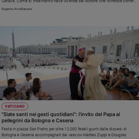
Canalis. Come si inseriranno nelle vicende del dottore che vorrebbe correre
in pace e invece si ritrova al centro di misteri?
Policy
Eugenio Arcidiacono
Chi
siamo
Contatti
Pubblicità
Registrati
Redazione
VATICANO
Social
"Siate santi nei gesti quotidiani": l'invito del Papa ai
pellegrini da Bologna e Cesena
Festa in piazza San Pietro per oltre 12.000 fedeli giunti dalle diocesi di
Bologna e Cesena accompagnati dai vescovi Matteo Zuppi e Douglas