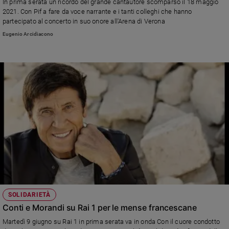
In prima serata un ricordo del grande cantautore scomparso il 18 maggio
2021. Con Pif a fare da voce narrante e i tanti colleghi che hanno
Sanremo
partecipato al concerto in suo onore all'Arena di Verona
2026
Eugenio Arcidiacono
Cinema,
Tv
e
streaming
Libri
Musica
Arte
Famiglia
ed
educazione
Genitori
e
figli
SOLIDARIETÀ
Nonni
Conti e Morandi su Rai 1 per le mense francescane
Coppia
Martedì 9 giugno su Rai 1 in prima serata va in onda Con il cuore condotto
Scuola