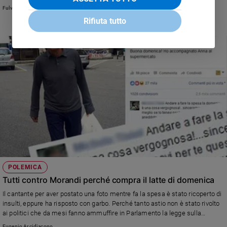
Fulvia Degl'Innocenti
Rifiuta tutto
POLEMICA
Tutti contro Morandi perché compra il latte di domenica
Il cantante per aver postato una foto mentre fa la spesa è stato ricoperto di
insulti, eppure ha risposto con garbo. Perché tanto astio non è stato rivolto
ai politici che da mesi fanno ammuffire in Parlamento la legge sulla
regolamentazione dei negozi nei giorni festivi?
Eugenio Arcidiacono