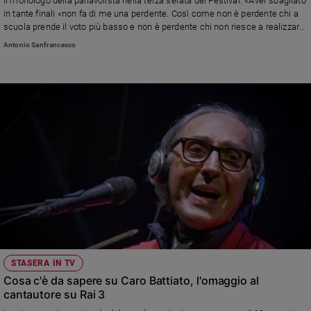
Il monologo della pallavolista nella terza serata del Festival: «Aver sbagliato
Ambiente
in tante finali «non fa di me una perdente. Così come non è perdente chi a
e
scuola prende il voto più basso e non è perdente chi non riesce a realizzare
Creato
il proprio sogno al primo colpo». E ricorda: «Con il tempo ho capito che
Antonio Sanfrancesco
questa mia diversità è la mia unicità»
Volontariato
Diritti
Aziende
di
valore
Caso
della
settimana
Migranti
Diversità
e
inclusione
Costume
STASERA IN TV
Cosa c'è da sapere su Caro Battiato, l'omaggio al
Cultura
cantautore su Rai 3
e
spettacoli