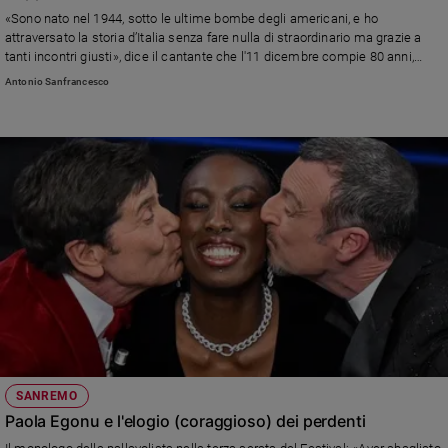
Chiesa
«Sono nato nel 1944, sotto le ultime bombe degli americani, e ho
Chiesa
attraversato la storia d’Italia senza fare nulla di straordinario ma grazie a
tanti incontri giusti», dice il cantante che l'11 dicembre compie 80 anni,
«papà Renato era comunista e ateo incallito e la nonna mi regalava di
Fede
Antonio Sanfrancesco
nascosto i libri di dottrina cristiana. In caso di difficoltà mi rivolgerei al
e
spiritualità
cardinale Zuppi, un prete illuminato»
Santi
Devozione
e
fede
Parola
del
giorno
Santo
del
giorno
Società
SANREMO
e
Paola Egonu e l'elogio (coraggioso) dei perdenti
valori