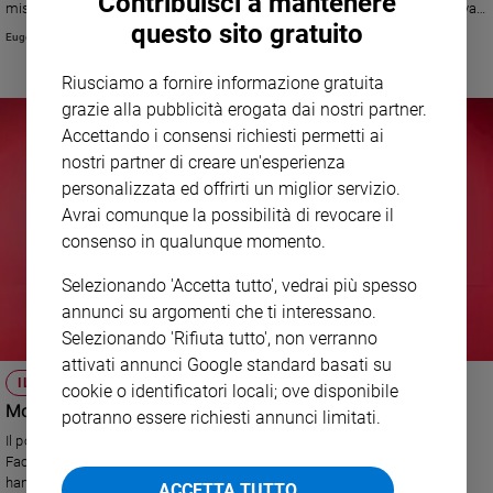
Contribuisci a mantenere
misteri. Sul numero di Famiglia Cristiana in edicola, un'intervista esclusiva
questo sito gratuito
a Morandi che parla di sé e dei suoi tanti progetti futuri.
Eugenio Arcidiacono
Riusciamo a fornire informazione gratuita
grazie alla pubblicità erogata dai nostri partner.
Accettando i consensi richiesti permetti ai
nostri partner di creare un'esperienza
personalizzata ed offrirti un miglior servizio.
Avrai comunque la possibilità di revocare il
consenso in qualunque momento.
Selezionando 'Accetta tutto', vedrai più spesso
annunci su argomenti che ti interessano.
Selezionando 'Rifiuta tutto', non verranno
attivati annunci Google standard basati su
IL DIBATTITO SUI SOCIAL
cookie o identificatori locali; ove disponibile
Morandi: ma il Paradiso esiste?
potranno essere richiesti annunci limitati.
Il popolare cantante ha scritto un post sulla sua seguitissima pagina
Facebook in cui si pone questa domanda: moltissimi i commenti, che
hanno acceso un interessante dibattito. E lui risponde a tutti!
ACCETTA TUTTO