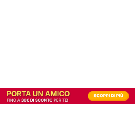
In alternativa, prova la versione digitale!
|
Abbonati
Contribuisci a mantenere questo sito gratuito
Riusciamo a fornire informazione gratuita grazie alla pubblicità erogata dai nostri
partner.
Accettando i consensi richiesti permetti ai nostri partner di creare un'esperienza