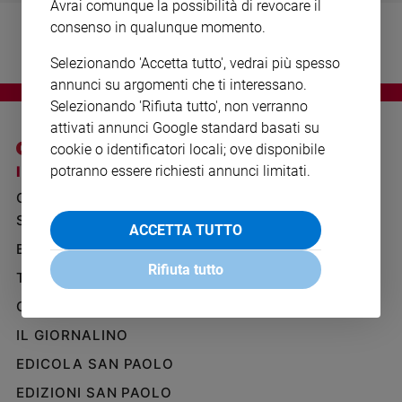
Avrai comunque la possibilità di revocare il
Ambiente
consenso in qualunque momento.
e
Creato
Selezionando 'Accetta tutto', vedrai più spesso
Volontariato
annunci su argomenti che ti interessano.
Diritti
Selezionando 'Rifiuta tutto', non verranno
Aziende
attivati annunci Google standard basati su
di
cookie o identificatori locali; ove disponibile
valore
potranno essere richiesti annunci limitati.
I SITI SAN PAOLO
NOTE LEGALI
Caso
GRUPPO EDITORIALE
PRIVACY POLICY
della
settimana
SAN PAOLO
INFORMATIVA
ACCETTA TUTTO
Migranti
BENESSERE
WHISTLEBLOWING
Diversità
SOCIAL
Rifiuta tutto
TELENOVA
e
inclusione
GAZZETTA D'ALBA
Costume
IL GIORNALINO
EDICOLA SAN PAOLO
Cultura
e
EDIZIONI SAN PAOLO
spettacoli