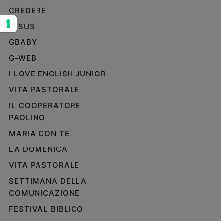
CREDERE
Sanremo
2026
JESUS
Cinema,
GBABY
Tv
e
G-WEB
streaming
I LOVE ENGLISH JUNIOR
Libri
VITA PASTORALE
Musica
IL COOPERATORE
Arte
PAOLINO
Famiglia
MARIA CON TE
ed
educazione
LA DOMENICA
Genitori
VITA PASTORALE
e
SETTIMANA DELLA
figli
COMUNICAZIONE
Nonni
Coppia
FESTIVAL BIBLICO
Scuola