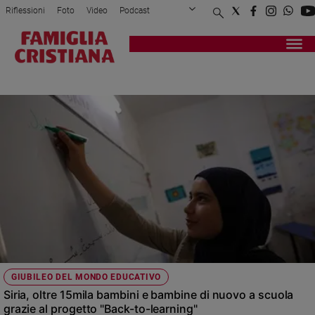
Riflessioni
Foto
Video
Podcast
Privacy Policy
Chi siamo
Contatti
Pubblicità
Attualità
Registrati
Redazione
Italia
ISTRUZIONE NON FORMALE
Cronaca
Politica
Mondo
Economia
Legalità
e
giustizia
Sport
Interviste
Papa
GIUBILEO DEL MONDO EDUCATIVO
Papa
Siria, oltre 15mila bambini e bambine di nuovo a scuola
grazie al progetto "Back-to-learning"