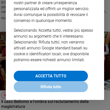
Si tratta sempre di persone che finiscono sotto ricatto per un'aspirazione
nostri partner di creare un'esperienza
professionale da parte di chi abusa di un potere. La gravità del
personalizzata ed offrirti un miglior servizio.
comportamento di chi fa pressioni è uguale, ma le conseguenze pubbliche
Avrai comunque la possibilità di revocare il
sono diverse se a subire è un'aspirante attrice o un aspirante magistrato.
Elisa Chiari
consenso in qualunque momento.
Selezionando 'Accetta tutto', vedrai più spesso
annunci su argomenti che ti interessano.
Selezionando 'Rifiuta tutto', non verranno
attivati annunci Google standard basati su
cookie o identificatori locali; ove disponibile
potranno essere richiesti annunci limitati.
ACCETTA TUTTO
Rifiuta tutto
IL CORSO SOTTO ACCUSA
Il caso Bellomo e l'ombra sul reclutamento della
magistratura