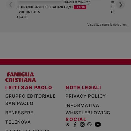
DIARIO G 2026-27
COLLANA ARS
❮
❯
LE GRANDI BASILICHE ITALIANE
€ 8,90
1 - 2
- € 8,90
- VOL DA 1 AL 5
€ 18,50
€ 64,50
Visualizza tutte le collection
I SITI SAN PAOLO
NOTE LEGALI
GRUPPO EDITORIALE
PRIVACY POLICY
SAN PAOLO
INFORMATIVA
BENESSERE
WHISTLEBLOWING
SOCIAL
TELENOVA