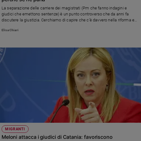
Ambiente
La separazione delle carriere dei magistrati (Pm che fanno indagini e
e
giudici che emettono sentenze) è un punto controverso che da anni fa
Creato
discutere la giustizia. Cerchiamo di capire che c’è davvero nella riforma e
Volontariato
se converrebbe a noi comuni cittadini
Elisa Chiari
Diritti
Aziende
di
valore
Caso
della
settimana
Migranti
Diversità
e
inclusione
Costume
Cultura
MIGRANTI
e
Meloni attacca i giudici di Catania: favoriscono
spettacoli