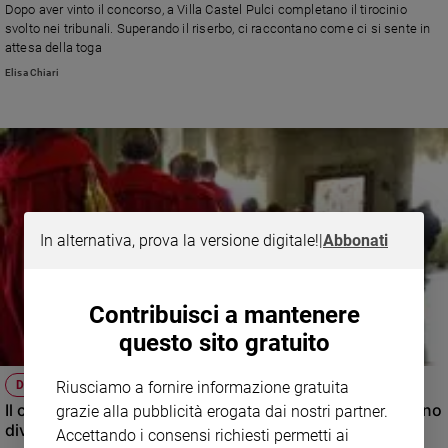
Dopo aver vinto il concorso, a Villa Castel Pulci completano il tirocinio
svolto nei tribunali. Superando il riserbo, ci raccontano come ci si sente in
attesa della toga
Elisa Chiari
In alternativa, prova la versione digitale!
|
Abbonati
Contribuisci a mantenere
questo sito gratuito
DIBATTITI
Riusciamo a fornire informazione gratuita
Il caso Bellomo e il caso Weistein hanno analogie ma sono
grazie alla pubblicità erogata dai nostri partner.
diversi
Accettando i consensi richiesti permetti ai