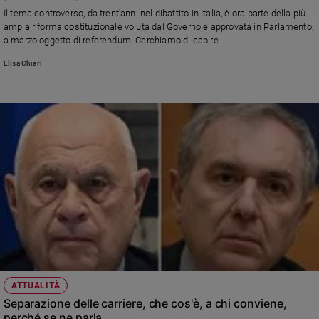
Chiesa
Il tema controverso, da trent'anni nel dibattito in Italia, è ora parte della più
Chiesa
ampia riforma costituzionale voluta dal Governo e approvata in Parlamento,
a marzo oggetto di referendum. Cerchiamo di capire
Fede
Elisa Chiari
e
spiritualità
Santi
Devozione
e
fede
Parola
del
giorno
Santo
del
giorno
Società
ATTUALITÀ
e
Separazione delle carriere, che cos'è, a chi conviene,
valori
perché se ne parla