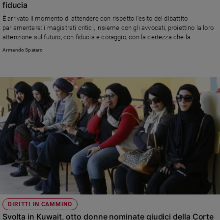
fiducia
Policy
È arrivato il momento di attendere con rispetto l’esito del dibattito
parlamentare: i magistrati critici, insieme con gli avvocati, proiettino la loro
Chi
attenzione sul futuro, con fiducia e coraggio, con la certezza che la
ragionevole durata dei processi è garanzia di credibilità della giustizia (di
Armando Spataro
siamo
Armando Spataro)
Contatti
Pubblicità
Registrati
Redazione
Social
DIRITTI IN CAMMINO
Svolta in Kuwait, otto donne nominate giudici della Corte