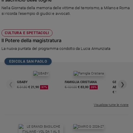
Nella Giornata della memoria delle vittime del terrorismo, a Milano e Roma
si ricorda l'esempio di giudici e avvocati.
CULTURA E SPETTACOLI
Il Potere della magistratura
La nuova puntata del programma condotto da Lucia Annunziata
EDICOLA SAN PAOLO
GBABY
FAMIGLIA CRISTIANA
GBABY DIGITA
❮
❯
€ 34,80
€ 21,90
€ 104,00
€ 83,00
ABBONAMEN
37%
20%
€ 16,99
Visualizza tutte le riviste