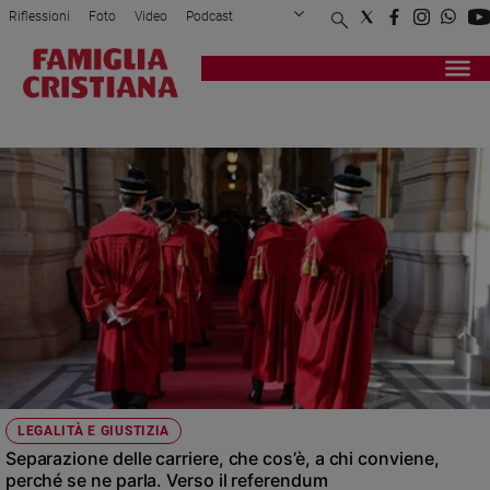
Riflessioni
Foto
Video
Podcast
Privacy Policy
Chi siamo
Contatti
Pubblicità
Attualità
Registrati
Redazione
Italia
MAGISTRATURA
Cronaca
Politica
Mondo
Economia
Legalità
e
giustizia
Sport
Interviste
Papa
LEGALITÀ E GIUSTIZIA
Papa
Separazione delle carriere, che cos’è, a chi conviene,
perché se ne parla. Verso il referendum