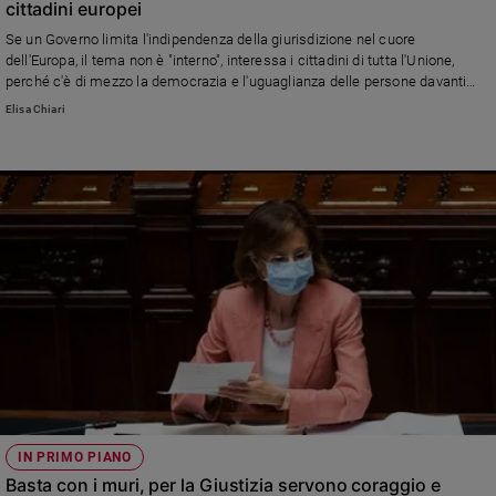
cittadini europei
e
Se un Governo limita l'indipendenza della giurisdizione nel cuore
giovani
dell'Europa, il tema non è "interno", interessa i cittadini di tutta l'Unione,
Adolescenza
perché c'è di mezzo la democrazia e l'uguaglianza delle persone davanti
Bioetica
alla legge.
Elisa Chiari
Vai
Riflessioni
Foto
Video
Podcast
IN PRIMO PIANO
Basta con i muri, per la Giustizia servono coraggio e
Privacy