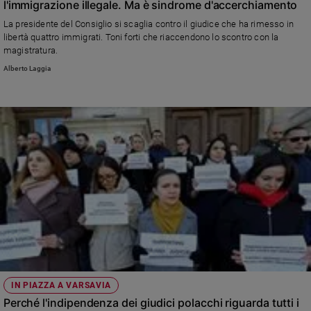
l'immigrazione illegale. Ma è sindrome d'accerchiamento
Sanremo
La presidente del Consiglio si scaglia contro il giudice che ha rimesso in
2026
libertà quattro immigrati. Toni forti che riaccendono lo scontro con la
Cinema,
magistratura.
Tv
Alberto Laggia
e
streaming
Libri
Musica
Arte
Famiglia
ed
educazione
Genitori
e
figli
Nonni
IN PIAZZA A VARSAVIA
Coppia
Perché l'indipendenza dei giudici polacchi riguarda tutti i
Scuola