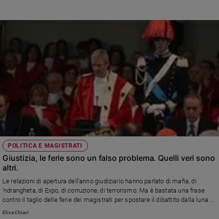
"Volevamo solo portare la nostra esperienza di ricomposizione: la nostra
testimonianza non offende la Costituzione".
POLITICA E MAGISTRATI
Giustizia, le ferie sono un falso problema. Quelli veri sono
altri.
Le relazioni di apertura dell'anno giudiziario hanno parlato di mafia, di
'ndrangheta, di Expo, di corruzione, di terrorismo. Ma è bastata una frase
contro il taglio delle ferie dei magistrati per spostare il dibattito dalla luna al
dito.
Elisa Chiari