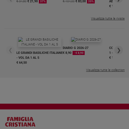
€ 34,80
€ 21,90
€ 104,00
€ 83,00
ABBONAMEN
37%
20%
€ 16,99
Visualizza tutte le riviste
DIARIO G 2026-27
COLLANA ARS
❮
❯
LE GRANDI BASILICHE ITALIANE
€ 8,90
1 - 2
- € 8,90
- VOL DA 1 AL 5
€ 18,50
€ 64,50
Visualizza tutte le collection