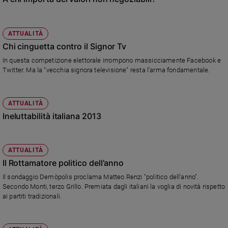
Ambiente
e
Creato
ATTUALITÀ
Volontariato
Chi cinguetta contro il Signor Tv
Diritti
In questa competizione elettorale irrompono massicciamente Facebook e
Aziende
Twitter. Ma la "vecchia signora televisione" resta l'arma fondamentale.
di
valore
Caso
ATTUALITÀ
della
Ineluttabilità italiana 2013
settimana
Migranti
Diversità
ATTUALITÀ
e
Il Rottamatore politico dell'anno
inclusione
Il sondaggio Demòpolis proclama Matteo Renzi "politico dell'anno".
Costume
Secondo Monti, terzo Grillo. Premiata dagli italiani la voglia di novità rispetto
ai partiti tradizionali.
Cultura
e
spettacoli