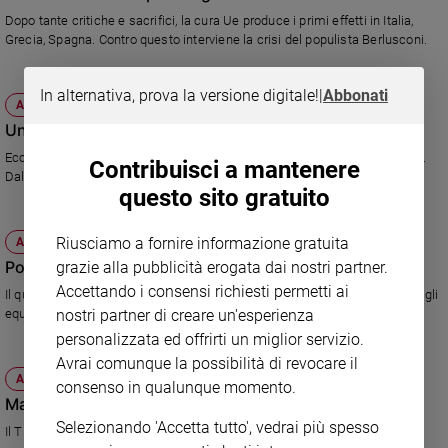
Dopo tante critiche e sacrifici, la cura Ue produce i primi effetti in Italia,
Policy
Grecia, Spagna. Contro questo interviene la crisi del populista Berlusconi.
Chi
In alternativa, prova la versione digitale!
|
Abbonati
ATTUALITÀ
siamo
Un anno vissuto pericolosamente
Contatti
Ecco tutti i provvedimenti del Governo che hanno salvato il nostro Paese.
Contribuisci a mantenere
Dalla credibilità mondiale recuperata ai conti messi in sicurezza.
questo sito gratuito
Pubblicità
Riusciamo a fornire informazione gratuita
ATTUALITÀ
Registrati
Politiche 2013, attenti a quei due!
grazie alla pubblicità erogata dai nostri partner.
Accettando i consensi richiesti permetti ai
Il quadro politico si è di colpo vivacizzato. E i due personaggi decisivi per gli
Redazione
nostri partner di creare un'esperienza
equilibrii futuri potrebbero essere due vecchie conoscenze.
personalizzata ed offrirti un miglior servizio.
Avrai comunque la possibilità di revocare il
Social
ATTUALITÀ
consenso in qualunque momento.
Marchionne: tu, tu e tu, via!
Selezionando 'Accetta tutto', vedrai più spesso
Il Tribunale decide la riassunzione di 19 lavoratori, la Fiat ne mette in