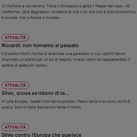
e
Un fulmine a ciel sereno. Torna il dinosauro e getta il Paese nel caos. «Si
conferma», dice Bagnasco, «la radice di una crisi che non è solo economica
giovani
e sociale, ma culturale e morale».
Adolescenza
Bioetica
ATTUALITÀ
Riccardi: non torniamo al passato
Vai
Il Governo Monti rischia di diventare una parentesi in cui i partiti hanno
chiamato un arbitro per un po’ di respiro. Invece Monti ha rappresentato il
sentire di parecchi italiani.
Riflessioni
ATTUALITÀ
Foto
Silvio, scusa se ridono di te...
In tutta Europa, i leader che hanno portato i Paesi nella crisi sono usciti di
Video
scena. Solo in Italia Berlusconi tenta il ritorno.
Podcast
ATTUALITÀ
Privacy
Silvio contro l'Europa che guarisce