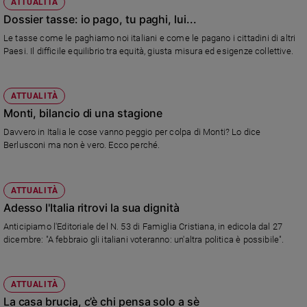
ATTUALITÀ
Sanremo
Dossier tasse: io pago, tu paghi, lui...
2026
Le tasse come le paghiamo noi italiani e come le pagano i cittadini di altri
Cinema,
Paesi. Il difficile equilibrio tra equità, giusta misura ed esigenze collettive.
Tv
e
streaming
ATTUALITÀ
Libri
Monti, bilancio di una stagione
Musica
Davvero in Italia le cose vanno peggio per colpa di Monti? Lo dice
Berlusconi ma non è vero. Ecco perché.
Arte
Famiglia
ed
ATTUALITÀ
educazione
Adesso l'Italia ritrovi la sua dignità
Genitori
Anticipiamo l'Editoriale del N. 53 di Famiglia Cristiana, in edicola dal 27
e
dicembre: "A febbraio gli italiani voteranno: un'altra politica è possibile".
figli
Nonni
ATTUALITÀ
Coppia
La casa brucia, c’è chi pensa solo a sè
Scuola