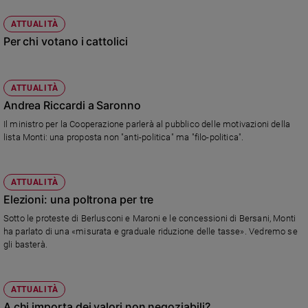
Chiesa
Chiesa
ATTUALITÀ
Per chi votano i cattolici
Fede
e
spiritualità
ATTUALITÀ
Santi
Andrea Riccardi a Saronno
Devozione
Il ministro per la Cooperazione parlerà al pubblico delle motivazioni della
e
lista Monti: una proposta non "anti-politica" ma "filo-politica".
fede
Parola
del
ATTUALITÀ
giorno
Elezioni: una poltrona per tre
Santo
Sotto le proteste di Berlusconi e Maroni e le concessioni di Bersani, Monti
del
ha parlato di una «misurata e graduale riduzione delle tasse». Vedremo se
giorno
gli basterà.
Società
e
ATTUALITÀ
valori
A chi importa dei valori non negoziabili?