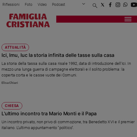
Riflessioni
Foto
Video
Podcast
Privacy Policy
Chi siamo
Contatti
Pubblicità
Attualità
Registrati
Redazione
Italia
MONTI
Cronaca
ATTUALITÀ
Politica
Ici, Imu, Iuc la storia infinita delle tasse sulla casa
Mondo
La storia della tassa sulla casa risale 1992, data di introduzione dell'Ici. In
Economia
mezzo una lunga guerra di campagne elettorali e il solito problema: la
Legalità
coperta corta e le casse vuote dei Comuni.
e
Elisa Chiari
giustizia
Sport
Interviste
CHIESA
L'ultimo incontro tra Mario Monti e il Papa
Papa
Un incontro privato, non privo di commozione, tra Benedetto XVI e il premier
Papa
italiano. L'ultimo appuntamento "politico".