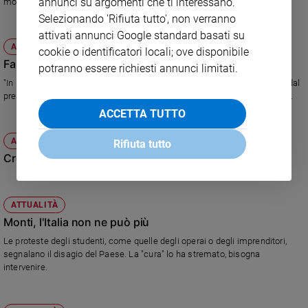
annunci su argomenti che ti interessano.
mobilità altrettanti. Tra politica "padronale" e politica industriale.
Selezionando 'Rifiuta tutto', non verranno
attivati annunci Google standard basati su
ATTUALITÀ
cookie o identificatori locali; ove disponibile
Famiglie sedotte e abbandonate
potranno essere richiesti annunci limitati.
"In passato si è promesso troppo, senza mantenerlo". E' l'accusa rivolta dal
presidente del Consiglio, al Festival a Riva del Garda, a chi l'ha preceduto.
ACCETTA TUTTO
ATTUALITÀ
Rifiuta tutto
Cronaca di un Paese annunciato
ATTUALITÀ
Monti, l'Italia non ne può più
Le proteste degli studenti, come quelle degli operai o degli imprenditori,
segnalano il disagio del Paese. La "cura" lo ha stremato, bisogna
intervenire.