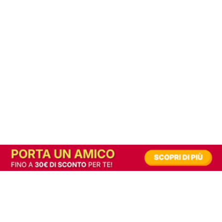
In alternativa, prova la versione digitale!
|
Abbonati
Contribuisci a mantenere questo sito gratuito
Riusciamo a fornire informazione gratuita grazie alla pubblicità erogata dai nostri
partner.
Accettando i consensi richiesti permetti ai nostri partner di creare un'esperienza