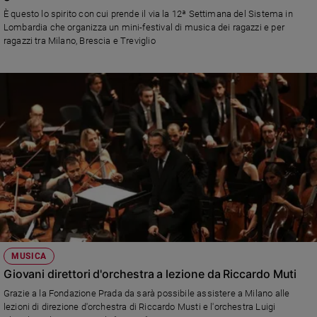
Ambiente
È questo lo spirito con cui prende il via la 12ª Settimana del Sistema in
e
Lombardia che organizza un mini-festival di musica dei ragazzi e per
Creato
ragazzi tra Milano, Brescia e Treviglio
Volontariato
Diritti
Aziende
di
valore
Caso
della
settimana
Migranti
Diversità
e
inclusione
MUSICA
Costume
Giovani direttori d'orchestra a lezione da Riccardo Muti
Cultura
Grazie a la Fondazione Prada da sarà possibile assistere a Milano alle
e
lezioni di direzione d'orchestra di Riccardo Musti e l'orchestra Luigi
spettacoli