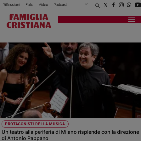
Riflessioni
Foto
Video
Podcast
Privacy Policy
Chi siamo
Contatti
Pubblicità
Attualità
Registrati
Redazione
Italia
ORCHESTRA
Cronaca
Politica
Mondo
Economia
Legalità
e
giustizia
Sport
Interviste
Papa
PROTAGONISTI DELLA MUSICA
Papa
Un teatro alla periferia di Milano risplende con la direzione
di Antonio Pappano