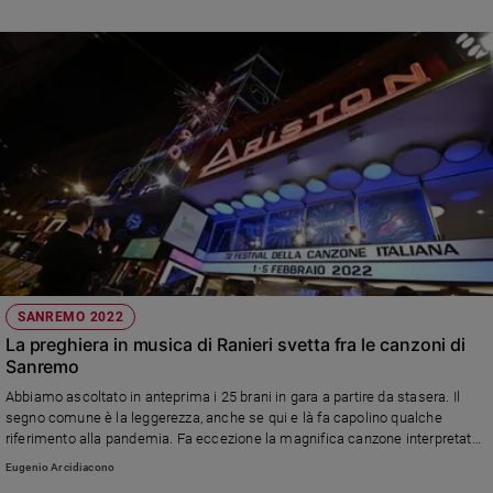
SANREMO 2022
La preghiera in musica di Ranieri svetta fra le canzoni di
Sanremo
Abbiamo ascoltato in anteprima i 25 brani in gara a partire da stasera. Il
segno comune è la leggerezza, anche se qui e là fa capolino qualche
riferimento alla pandemia. Fa eccezione la magnifica canzone interpretata
da Massimo Ranieri e dedicata ai migranti di ogni tempo. Ecco le nostre
Eugenio Arcidiacono
pagelle, frutto di un solo ascolto. Dal vivo, e con l'orchestra, tutto (o quasi)