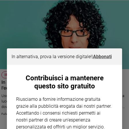
In alternativa, prova la versione digitale!
|
Abbonati
INTERVISTA
Contribuisci a mantenere
In un libro Giovanni Allevi parla di quando ha perso
questo sito gratuito
l'equilibrio
Uscito il libro del pianista e direttore d'orchestra dal titolo "L'equilibrio della
Riusciamo a fornire informazione gratuita
lucertola", edito da Solferino, in cui rievoca un periodo difficile in cui ha
grazie alla pubblicità erogata dai nostri partner.
dovuto rieducarsi anche solo per stare su un piede solo. Da quella fase è
nato anche il doppio Cd “Equilibrium”, di cui ci parla in questa intervista
Accettando i consensi richiesti permetti ai
Fulvia Degl'Innocenti
nostri partner di creare un'esperienza
personalizzata ed offrirti un miglior servizio.