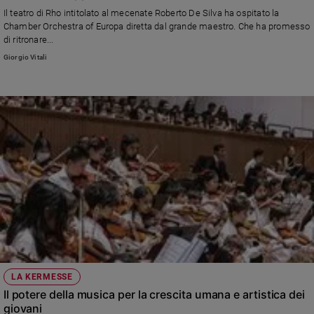
Chiesa
Il teatro di Rho intitolato al mecenate Roberto De Silva ha ospitato la
Chiesa
Chamber Orchestra of Europa diretta dal grande maestro. Che ha promesso
di ritronare...
Fede
Giorgio Vitali
e
spiritualità
Santi
Devozione
e
fede
Parola
del
giorno
Santo
del
giorno
Società
LA KERMESSE
e
Il potere della musica per la crescita umana e artistica dei
valori
giovani