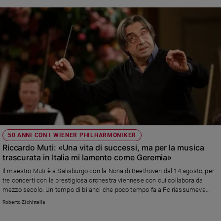
50 ANNI CON I WIENER PHILHARMONIKER
Riccardo Muti: «Una vita di successi, ma per la musica
trascurata in Italia mi lamento come Geremia»
Il maestro Muti è a Salisburgo con la Nona di Beethoven dal 14 agosto, per
tre concerti con la prestigiosa orchestra viennese con cui collabora da
mezzo secolo. Un tempo di bilanci che poco tempo fa a Fc riassumeva
così
Roberto Zichittella