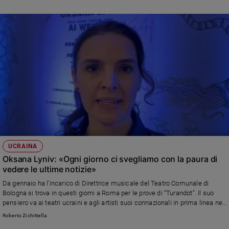
Policy
Chi
siamo
Contatti
Pubblicità
Registrati
UCRAINA
Redazione
Oksana Lyniv: «Ogni giorno ci svegliamo con la paura di
vedere le ultime notizie»
Da gennaio ha l’incarico di Direttrice musicale del Teatro Comunale di
Social
Bologna si trova in questi giorni a Roma per le prove di “Turandot”. Il suo
pensiero va ai teatri ucraini e agli artisti suoi connazionali in prima linea nel
difendere il Paese
Roberto Zichittella