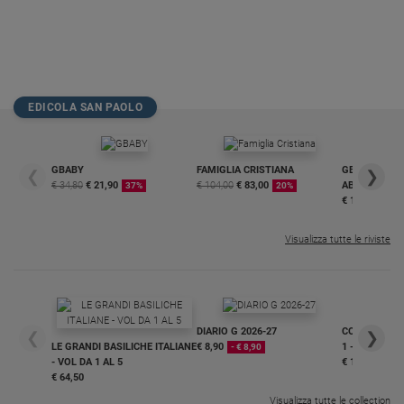
EDICOLA SAN PAOLO
GBABY
FAMIGLIA CRISTIANA
GBABY DIGITA
❮
❯
€ 34,80
€ 21,90
€ 104,00
€ 83,00
ABBONAMEN
37%
20%
€ 16,99
Visualizza tutte le riviste
DIARIO G 2026-27
COLLANA ARS
❮
❯
LE GRANDI BASILICHE ITALIANE
€ 8,90
1 - 2
- € 8,90
- VOL DA 1 AL 5
€ 18,50
€ 64,50
Visualizza tutte le collection