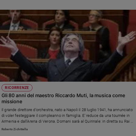
può cambiare
RICORRENZE
Gli 80 anni del maestro Riccardo Muti, la musica come
missione
Il grande direttore d'orchestra, nato a Napoli il 28 luglio 1941, ha annunciato
di voler festeggiare il compleanno in famiglia. E' reduce da una tournée in
Armenia e dall'Arena di Verona. Domani sarà al Quirinale: in diretta su Rai 1,
alle 20.30 per il G20 della cultura, la "Sinfonia dal nuovo mondo di Dvorak".
Roberto Zichittella
Ripubblichiamo un'ampia intervista realizzata nel 2020