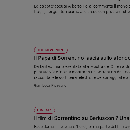
Ambiente
Lo psicoterapeuta Alberto Pellai commenta il monolog
e
fragili, noi genitori siamo alle prese con problemi ch
Creato
Volontariato
Diritti
Aziende
di
THE NEW POPE
valore
Il Papa di Sorrentino lascia sullo sfond
Caso
della
Dall'anteprima presentata alla Mostra del Cinema di Ve
settimana
puntate viste in sala mostrano un Sorrentino dal tocco
raccontare le sorti parallele di due personaggi alle p
Migranti
faccende terrene
Gian Luca Pisacane
Diversità
e
inclusione
Costume
CINEMA
Il fllm di Sorrentino su Berlusconi? Una
Cultura
e
Esce domani nelle sale "Loro", prima parte del film ch
spettacoli