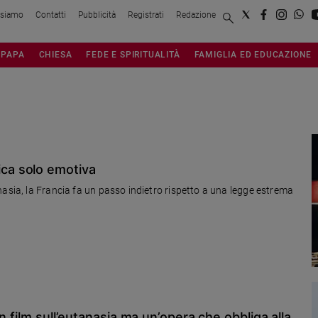
 siamo
Contatti
Pubblicità
Registrati
Redazione
PAPA
CHIESA
FEDE E SPIRITUALITÀ
FAMIGLIA ED EDUCAZIONE
orica solo emotiva
nasia, la Francia fa un passo indietro rispetto a una legge estrema
n film sull’eutanasia ma un’opera che obbliga alla