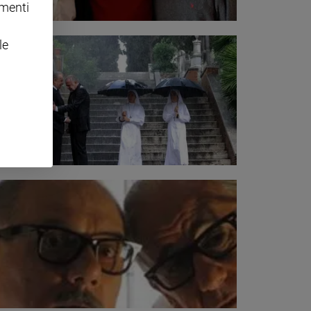
omenti
le