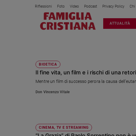
Riflessioni
Foto
Video
Podcast
Privacy Policy
Chi
Attualità
ATTUALITÀ
Italia
Cronaca
Politica
PAOLO SORRENTINO
Mondo
Economia
BIOETICA
Il fine vita, un film e i rischi di una ret
Legalità
e
Mentre un film di successo perora la causa dell’euta
giustizia
Don Vincenzo Vitale
Sport
Interviste
Papa
Papa
CINEMA, TV E STREAMING
“La Grazia” di Paolo Sorrentino non è u