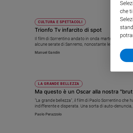
Selez
Policy
che t
Selez
CULTURA E SPETTACOLI
Chi
stand
Trionfo Tv infarcito di spot
siamo
potra
Il film di Sorrentino andato in onda martedì in prima
alcune serate di Sanremo, nonostante le interruzioni 
Contatti
Manuel Gandin
Pubblicità
Registrati
LA GRANDE BELLEZZA
Ma questo è un Oscar alla nostra "bru
Redazione
"La grande bellezza", il film di Paolo Sorrentino che h
indifferente e disperata. Una sorta di auto-denuncia
Social
Paolo Perazzolo