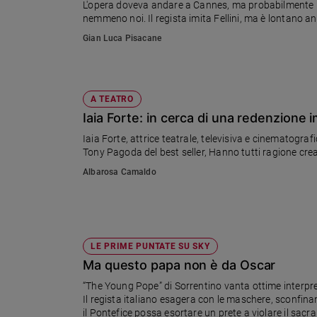
L'opera doveva andare a Cannes, ma probabilmente non
nemmeno noi. Il regista imita Fellini, ma è lontano ann
Sanremo
2026
Gian Luca Pisacane
Cinema,
Tv
e
streaming
A TEATRO
Libri
Iaia Forte: in cerca di una redenzione 
Musica
Iaia Forte, attrice teatrale, televisiva e cinematograf
Tony Pagoda del best seller, Hanno tutti ragione cr
Arte
Albarosa Camaldo
Famiglia
ed
educazione
Genitori
e
LE PRIME PUNTATE SU SKY
figli
Ma questo papa non è da Oscar
Nonni
“The Young Pope” di Sorrentino vanta ottime interpre
Coppia
Il regista italiano esagera con le maschere, sconfina
il Pontefice possa esortare un prete a violare il sac
Scuola