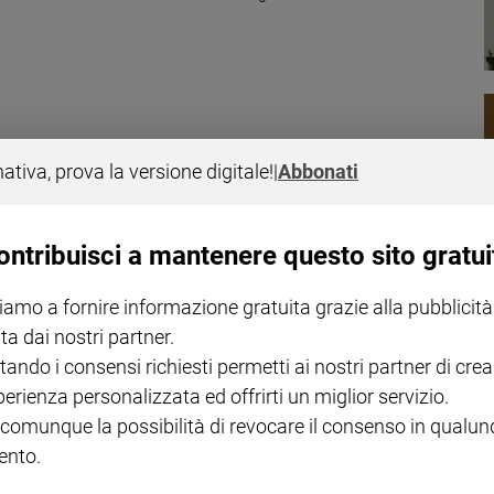
, il Papa secondo Paolo Sorrentino
nativa, prova la versione digitale!
|
Abbonati
 onda a ottobre. Cominciano a trapelare le prime immagini e i primi
. Certo, il Pontefice interpretato da Jude Law sarà una figura
nale.
ontribuisci a mantenere questo sito gratui
iamo a fornire informazione gratuita grazie alla pubblicità
ta dai nostri partner.
tando i consensi richiesti permetti ai nostri partner di crea
perienza personalizzata ed offrirti un miglior servizio.
ncorreranno per la Palma d'oro al prossimo festival: da ventun anni
 comunque la possibilità di revocare il consenso in qualu
on era così significativa. Il nostro cinema sta vivendo un nuovo
nto.