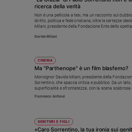
Chiesa
ricerca della verità
Chiesa
Non è una pellicola a tesi, ma un racconto sul dubbio, 
diritto, politica e fede cristiana, oltre le certezze id
Fede
Milani, presidente della Fondazione Ente dello spettac
e
spiritualità
Davide Milani
Santi
Devozione
e
CINEMA
fede
Ma "Parthenope" è un film blasfemo?
Parola
Monsignor Davide Milani, presidente della Fondazione
del
Sorrentino, che spacca critica e pubblico. Da un lato, u
giorno
superficialità e sfrontatezza, con la scena scabrosa
Santo
libertà, afferma Milani, è trovare se stessi nell’amore p
Francesco Anfossi
del
giorno
Società
e
GENITORI E FIGLI
valori
«Caro Sorrentino, la tua ironia sui geni