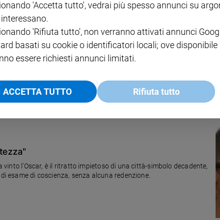
ionando 'Accetta tutto', vedrai più spesso annunci su arg
i interessano.
ionando 'Rifiuta tutto', non verranno attivati annunci Goog
ard basati su cookie o identificatori locali; ove disponibile
nno essere richiesti annunci limitati.
 serata ha catturato un numero di spettatori superiore a quello di
pubblicitarie.
ACCETTA TUTTO
Rifiuta tutto
ttezza"
a vinto l'Oscar, è il ritratto impietoso di una città-simbolo decadente,
, di esame di coscienza, senza alcuna redenzione.