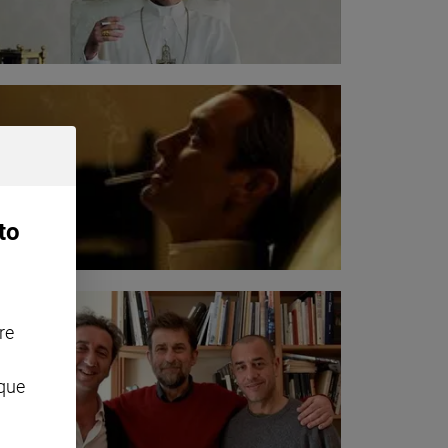
to
re
nque