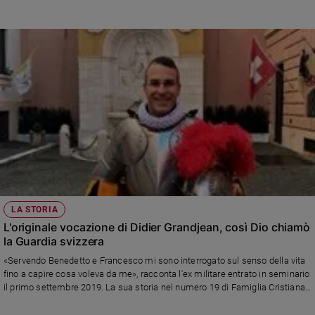
e della cultura contemporanei. Il primo aprile 2005, a Subiaco, parlò a cuore
aperto delle sfide palesi e subdole della modernità in un discorso che, per
lucidità e coraggio, convinse molti cardinali elettori a votarlo come Papa
qualche giorno dopo. L'11 febbraio 2013 rinunciò al pontificato, diventando il
primo Papa emerito dell'era moderna
LA STORIA
L'originale vocazione di Didier Grandjean, così Dio chiamò
la Guardia svizzera
«Servendo Benedetto e Francesco mi sono interrogato sul senso della vita
fino a capire cosa voleva da me», racconta l'ex militare entrato in seminario
il primo settembre 2019. La sua storia nel numero 19 di Famiglia Cristiana
in edicola e in parrocchia.