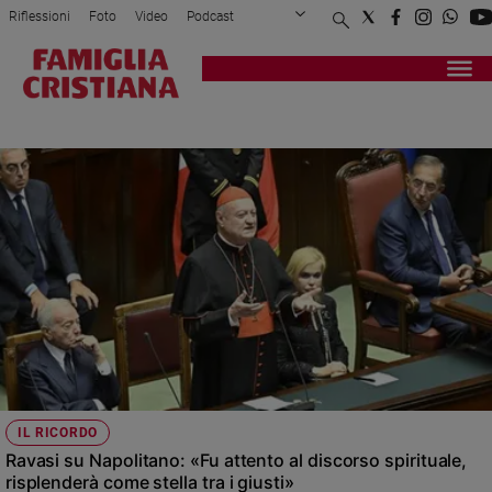
Riflessioni
Foto
Video
Podcast
Privacy Policy
Chi siamo
Contatti
Pubblicità
Attualità
Registrati
Redazione
Italia
PAPA BENEDETTO XVI
Cronaca
Politica
Mondo
Economia
Legalità
e
giustizia
Sport
Interviste
Papa
IL RICORDO
Papa
Ravasi su Napolitano: «Fu attento al discorso spirituale,
risplenderà come stella tra i giusti»