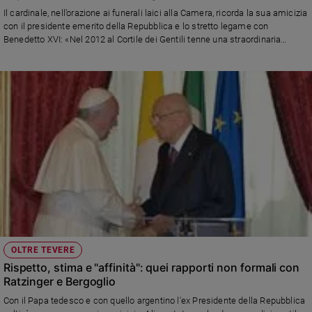
Chiesa
Il cardinale, nell’orazione ai funerali laici alla Camera, ricorda la sua amicizia
Chiesa
con il presidente emerito della Repubblica e lo stretto legame con
Benedetto XVI: «Nel 2012 al Cortile dei Gentili tenne una straordinaria
lezione sul rapporto società- religione, ma soprattutto alla fine raccontò il
Fede
momento in cui lasciò la sua pratica religiosa, ma confessò di rispondere
e
spiritualità
sempre a un intimo desiderio di raccoglimento»
Santi
Devozione
e
fede
Parola
del
giorno
Santo
del
giorno
OLTRE TEVERE
Rispetto, stima e "affinità": quei rapporti non formali con
Società
Ratzinger e Bergoglio
e
valori
Con il Papa tedesco e con quello argentino l'ex Presidente della Repubblica