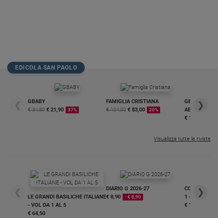
EDICOLA SAN PAOLO
GBABY
FAMIGLIA CRISTIANA
GBABY DIGITA
❮
❯
€ 34,80
€ 21,90
€ 104,00
€ 83,00
ABBONAMEN
37%
20%
€ 16,99
Visualizza tutte le riviste
DIARIO G 2026-27
COLLANA ARS
❮
❯
LE GRANDI BASILICHE ITALIANE
€ 8,90
1 - 2
- € 8,90
- VOL DA 1 AL 5
€ 18,50
€ 64,50