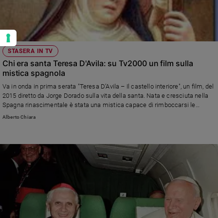
STASERA IN TV
Chi era santa Teresa D'Avila: su Tv2000 un film sulla
mistica spagnola
Va in onda in prima serata "Teresa D’Avila – Il castello interiore", un film, del
2015 diretto da Jorge Dorado sulla vita della santa. Nata e cresciuta nella
Spagna rinascimentale è stata una mistica capace di rimboccarsi le
maniche. «Ha dimostrato che il tempo per la preghiera non è tempo perso»,
Alberto Chiara
ha detto di lei Benedetto XVI ricordandola con affetto. Un altro Papa che
l'apprezzò tanto fu Paolo VI che nel 1970 la proclamò Dottore della Chiesa