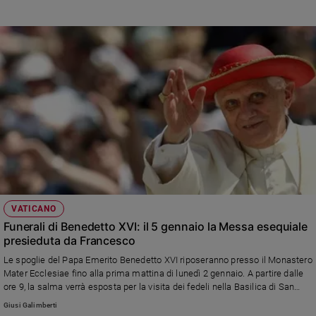
VATICANO
Funerali di Benedetto XVI: il 5 gennaio la Messa esequiale
presieduta da Francesco
Le spoglie del Papa Emerito Benedetto XVI riposeranno presso il Monastero
Mater Ecclesiae fino alla prima mattina di lunedì 2 gennaio. A partire dalle
ore 9, la salma verrà esposta per la visita dei fedeli nella Basilica di San
Pietro. Lunedì la Basilica resterà aperta dalle 9 alle 19, martedì e mercoledì
Giusi Galimberti
dalle 7 alle 19. Il 5 gennaio 2023, alle ore 9.30, sul Sagrato della Basilica di