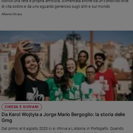
coltivò una vera e propria amicizia. Alimentata anche da un condiviso stile
Ambiente
di vita sobrio e da uno sguardo generoso sugli altri e sul mondo
e
Alberto Chiara
Creato
Volontariato
Diritti
Aziende
di
valore
Caso
della
settimana
Migranti
Diversità
e
inclusione
CHIESA E GIOVANI
Costume
Da Karol Wojtyla a Jorge Mario Bergoglio: la storia delle
Gmg
Cultura
e
Dal primo al 6 agosto 2023 ci si ritrova a Lisbona, in Portogallo. Quando
spettacoli