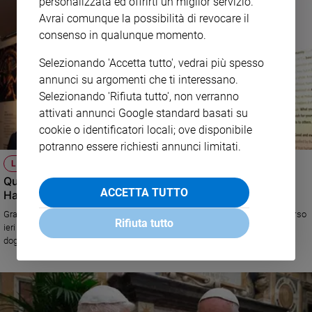
personalizzata ed offrirti un miglior servizio.
Avrai comunque la possibilità di revocare il
consenso in qualunque momento.
Selezionando 'Accetta tutto', vedrai più spesso
annunci su argomenti che ti interessano.
Selezionando 'Rifiuta tutto', non verranno
attivati annunci Google standard basati su
cookie o identificatori locali; ove disponibile
potranno essere richiesti annunci limitati.
LA SCOMPARSA
Quel che ha dato alla Chiesa il "pungolo" teologico di
ACCETTA TUTTO
Hans Kung
Grazie al pensiero critico e fecondo del grande teologo svizzero scomparso
Rifiuta tutto
ieri la dottrina cattolica ha acquistato maggiore consapevolezza dei suoi
dogmi. Le sue opere "ribelli" continueranno a provocare la nostra fede.
L'amicizia e le dispute con papa Benedetto (di Pino Lorizio)