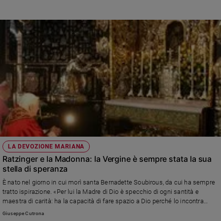
San Pietro il Santo Padre Francesco presiederà la Santa Messa esequiale
per il defunto Sommo Pontefice Emerito Benedetto XVI.
LA DEVOZIONE MARIANA
Ratzinger e la Madonna: la Vergine è sempre stata la sua
stella di speranza
È nato nel giorno in cui morì santa Bernadette Soubirous, da cui ha sempre
tratto ispirazione. «Per lui la Madre di Dio è specchio di ogni santità e
maestra di carità: ha la capacità di fare spazio a Dio perché lo incontra
nella preghiera e nel servizio al prossimo», spiega il mariologo don Filippo
Giuseppe Cutrona
Celona che ne ha studiato gli scritti. Non c’è stato pomeriggio in cui