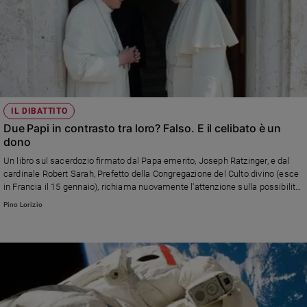
IL DIBATTITO
Due Papi in contrasto tra loro? Falso. E il celibato è un
dono
Un libro sul sacerdozio firmato dal Papa emerito, Joseph Ratzinger, e dal
cardinale Robert Sarah, Prefetto della Congregazione del Culto divino (esce
in Francia il 15 gennaio), richiama nuovamente l'attenzione sulla possibilità
di ordinare preti uomini sposati. Ratzinger e Sarah difendono il celibato.
Pino Lorizio
Circa il quale s'è già espresso anche papa Francesco: «Personalmente,
penso che il celibato sia un dono per la Chiesa… Io non sono d’accordo di
permettere il celibato opzionale, no». Il punto del teologo Pino Lorizio