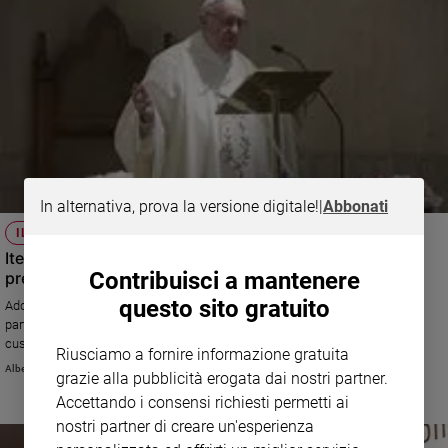
In alternativa, prova la versione digitale!
|
Abbonati
IL DOCUMENTO
Ite Missa est, giro di vite del Papa sulle Messe con riti
Contribuisci a mantenere
preconciliari
questo sito gratuito
Addolorato per gli abusi nelle celebrazioni liturgiche commessi «da una
parte e dall’altra», Jorge Mario Bergoglio, con il Motu proprio Traditionis
custodes e con una lettera d’accompagnamento spiega che certe
Riusciamo a fornire informazione gratuita
concessioni fatte da san Giovanni Paolo II e Benedetto XVI per unire e
Alberto Chiara
grazie alla pubblicità erogata dai nostri partner.
sanare vecchie ferite sono state in realtà usate male da molti e che il
Messale di San Pio V è servito strumentalmente ad «aumentare le
Accettando i consensi richiesti permetti ai
distanze, indurire le differenze, costruire contrapposizioni che feriscono la
nostri partner di creare un'esperienza
Chiesa»