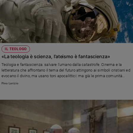
IL TEOLOGO
«La teologia è scienza, l’ateismo è fantascienza»
Teologia e fantascienza: salvare l’umano dalla catastrofe. Cinema e la
letteratura che affrontano il tema del futuro attingono ai simboli cristiani ed
evocano il divino, ma usano toni apocalittici: ma già le prima comunità
cristiana sull'imminente seconda venuta del Signore sapevano che i tempi
Pino Lorizio
di Dio non sono i tempi degli uomini