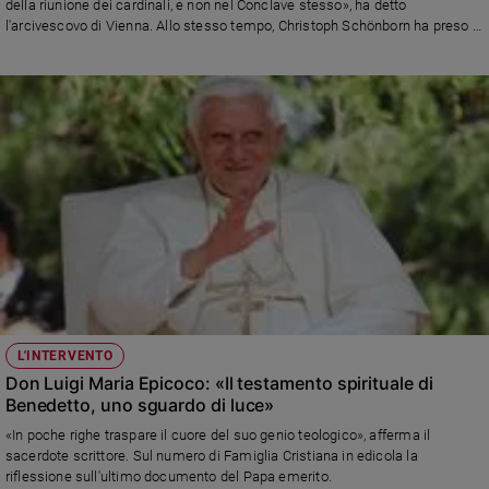
della riunione dei cardinali, e non nel Conclave stesso», ha detto
e
l'arcivescovo di Vienna. Allo stesso tempo, Christoph Schönborn ha preso le
giovani
distanze dal libro di monsignor Georg Gänswein, definendolo
un'«indecorosa indiscrezione»: «Non credo sia giusto che vengano
Adolescenza
pubblicate cose così riservate, soprattutto dal segretario personale».
Bioetica
Vai
Riflessioni
Foto
L'INTERVENTO
Video
Don Luigi Maria Epicoco: «Il testamento spirituale di
Benedetto, uno sguardo di luce»
Podcast
«In poche righe traspare il cuore del suo genio teologico», afferma il
sacerdote scrittore. Sul numero di Famiglia Cristiana in edicola la
riflessione sull'ultimo documento del Papa emerito.
Privacy