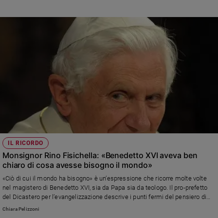
Policy
Chi
siamo
Contatti
Pubblicità
Registrati
IL RICORDO
Redazione
Monsignor Rino Fisichella: «Benedetto XVI aveva ben
chiaro di cosa avesse bisogno il mondo»
Social
«Ciò di cui il mondo ha bisogno» è un’espressione che ricorre molte volte
nel magistero di Benedetto XVI, sia da Papa sia da teologo. Il pro-prefetto
del Dicastero per l’evangelizzazione descrive i punti fermi del pensiero di
papa Ratzinger
Chiara Pelizzoni