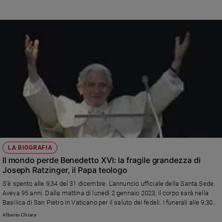
Ratzinger, potendo, non sia andato a pregare davanti alla grotta di Lourdes
nei Giardini Vaticani
LA BIOGRAFIA
Il mondo perde Benedetto XVI: la fragile grandezza di
Joseph Ratzinger, il Papa teologo
S'è spento alle 9,34 del 31 dicembre. L'annuncio ufficiale della Santa Sede.
Aveva 95 anni. Dalla mattina di lunedì 2 gennaio 2023, il corpo sarà nella
Basilica di San Pietro in Vaticano per il saluto dei fedeli. I funerali alle 9,30
del 5 gennaio, presieduti da papa Francesco. La vita e le opere di un uomo
Alberto Chiara
mite dalla fede forte. Che ha lasciato il segno della storia del cristianesimo