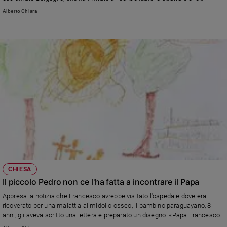
istituzioni democratiche» sapendo che «uno sviluppo economico che non
Alberto Chiara
Sanremo
tiene conto dei più deboli e sfortunati, non è vero sviluppo».
2026
Cinema,
Tv
e
streaming
Libri
Musica
Arte
Famiglia
ed
educazione
Genitori
CHIESA
e
Il piccolo Pedro non ce l'ha fatta a incontrare il Papa
figli
Appresa la notizia che Francesco avrebbe visitato l'ospedale dove era
Nonni
ricoverato per una malattia al midollo osseo, il bambino paraguayano, 8
Coppia
anni, gli aveva scritto una lettera e preparato un disegno: «Papa Francesco
curami per poter andare a casa. Ti voglio bene». Sabato 11 luglio il tutto
Scuola