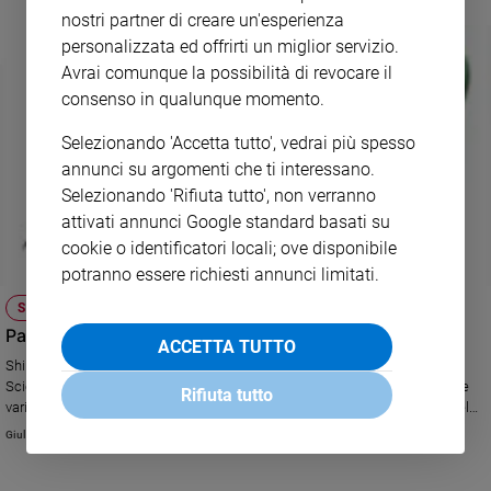
televisivo vaticano alla vigilia del viaggio del Papa in Ecuador, Bolivia e
nostri partner di creare un'esperienza
Policy
Paraguay.
personalizzata ed offrirti un miglior servizio.
Avrai comunque la possibilità di revocare il
Chi
consenso in qualunque momento.
siamo
Selezionando 'Accetta tutto', vedrai più spesso
annunci su argomenti che ti interessano.
Contatti
Selezionando 'Rifiuta tutto', non verranno
attivati annunci Google standard basati su
Pubblicità
cookie o identificatori locali; ove disponibile
potranno essere richiesti annunci limitati.
Registrati
SOCIETÀ E VALORI
Paraguay, gli indios Maskoy all'università con H&T
Redazione
ACCETTA TUTTO
Shirley è la prima laureata della sua comunità indigena. Ha studiato
Scienze infermieristiche grazie ad Health & Teaching Onlus, che sostiene
Rifiuta tutto
Social
vari progetti nel Paese latinoamericano. L'associazione è attiva anche nel
sud del Madagascar, dove gestisce un ospedale.
Giulia Cerqueti