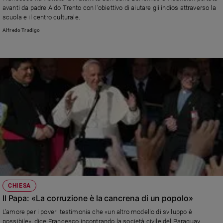
Chiesa
avanti da padre Aldo Trento con l'obiettivo di aiutare gli indios attraverso la
Chiesa
scuola e il centro culturale.
Alfredo Tradigo
Fede
e
spiritualità
Santi
Devozione
e
fede
Parola
del
giorno
Santo
del
giorno
CHIESA
Società
Il Papa: «La corruzione è la cancrena di un popolo»
e
L’amore per i poveri testimonia che «un altro modello di sviluppo è
valori
possibile», dice Francesco incontrando la società civile del Paraguay.