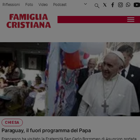
Riflessioni
Foto
Video
Podcast
Privacy Policy
Chi siamo
Contatti
Pubblicità
Attualità
Registrati
Redazione
Italia
PARAGUAY
Cronaca
Politica
Mondo
Economia
Legalità
e
giustizia
Sport
Interviste
Papa
CHIESA
Papa
Paraguay, il fuori programma del Papa
Francesco ha visitato la Fraternità San Carlo Borromeo di Asuncion portata