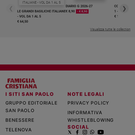
DIARIO G 2026-27
COLLANA ARS
❮
❯
LE GRANDI BASILICHE ITALIANE
€ 8,90
1 - 2
- € 8,90
- VOL DA 1 AL 5
€ 18,50
€ 64,50
Visualizza tutte le collection
I SITI SAN PAOLO
NOTE LEGALI
GRUPPO EDITORIALE
PRIVACY POLICY
SAN PAOLO
INFORMATIVA
BENESSERE
WHISTLEBLOWING
SOCIAL
TELENOVA