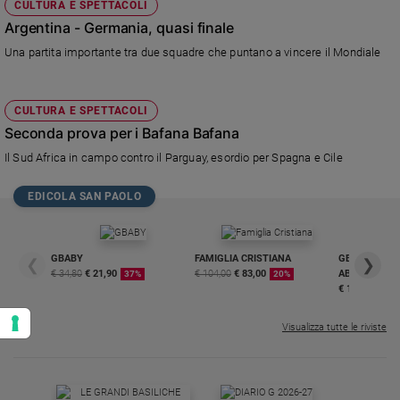
CULTURA E SPETTACOLI
Argentina - Germania, quasi finale
Una partita importante tra due squadre che puntano a vincere il Mondiale
CULTURA E SPETTACOLI
Seconda prova per i Bafana Bafana
Il Sud Africa in campo contro il Parguay, esordio per Spagna e Cile
EDICOLA SAN PAOLO
GBABY
FAMIGLIA CRISTIANA
GBABY DIGITA
❮
❯
€ 34,80
€ 21,90
€ 104,00
€ 83,00
ABBONAMEN
37%
20%
€ 16,99
Visualizza tutte le riviste