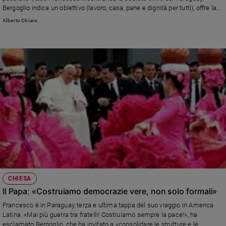
Ambiente
Bergoglio indica un obiettivo (lavoro, casa, pane e dignità per tutti), offre la
e
forza del Vangelo, suggerisce un metodo (il dialogo), individua un pericolo
Alberto Chiara
(le ideologie). Oggi la giornata conclusiva del suo secondo viaggio in
Creato
America Latina.
Volontariato
Diritti
Aziende
di
valore
Caso
della
settimana
Migranti
Diversità
e
inclusione
CHIESA
Costume
Il Papa: «Costruiamo democrazie vere, non solo formali»
Cultura
Francesco è in Paraguay, terza e ultima tappa del suo viaggio in America
e
Latina. «Mai più guerra tra fratelli! Costruiamo sempre la pace!», ha
spettacoli
esclamato Bergoglio, che ha invitato a «consolidare le strutture e le