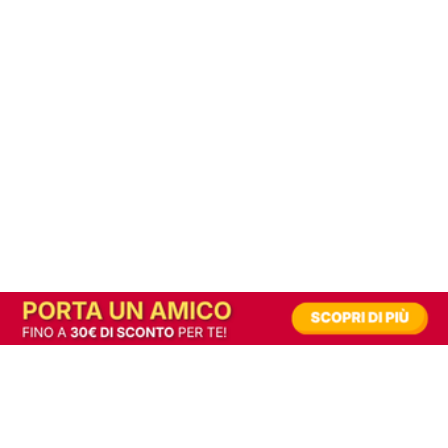
In alternativa, prova la versione digitale!
|
Abbonati
Contribuisci a mantenere questo sito gratuito
Riusciamo a fornire informazione gratuita grazie alla pubblicità erogata dai nostri
partner.
Accettando i consensi richiesti permetti ai nostri partner di creare un'esperienza