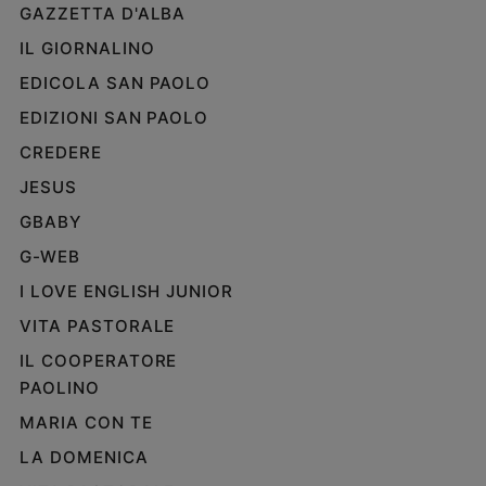
GAZZETTA D'ALBA
Policy
IL GIORNALINO
Chi
EDICOLA SAN PAOLO
siamo
EDIZIONI SAN PAOLO
CREDERE
Contatti
JESUS
GBABY
Pubblicità
G-WEB
Registrati
I LOVE ENGLISH JUNIOR
VITA PASTORALE
Redazione
IL COOPERATORE
PAOLINO
Social
MARIA CON TE
LA DOMENICA