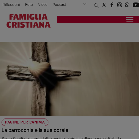
Riflessioni
Foto
Video
Podcast
Privacy Policy
Chi siamo
Contatti
Pubblicità
Attualità
Registrati
Redazione
Italia
PATRONA
Cronaca
Politica
Mondo
Economia
Legalità
e
giustizia
Sport
Interviste
Papa
PAGINE PER L'ANIMA
Papa
La parrocchia e la sua corale
Santa Cecilia, patrona della musica, ispira il pellegrinaggio di chi, la