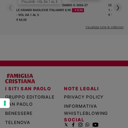
e
DIARIO G 2026-27
COLLANA ARS
❮
❯
LE GRANDI BASILICHE ITALIANE
€ 8,90
1 - 2
- € 8,90
giovani
- VOL DA 1 AL 5
€ 18,50
Adolescenza
€ 64,50
Bioetica
Visualizza tutte le collection
Vai
Riflessioni
Foto
I SITI SAN PAOLO
NOTE LEGALI
GRUPPO EDITORIALE
PRIVACY POLICY
Video
SAN PAOLO
INFORMATIVA
Podcast
BENESSERE
WHISTLEBLOWING
SOCIAL
TELENOVA
Privacy