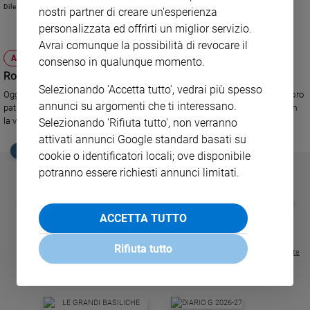
dell'Ordinario Marcianò.
Diletta D'Agostini
nostri partner di creare un'esperienza
Sanremo
personalizzata ed offrirti un miglior servizio.
2026
Avrai comunque la possibilità di revocare il
Cinema,
ATTUALITÀ
consenso in qualunque momento.
Tv
Rom in festa per la Madonna Nera
e
Selezionando 'Accetta tutto', vedrai più spesso
streaming
Oggi in Camargue sono riuniti Rom, Manouche e Gitani per celebrare la loro
annunci su argomenti che ti interessano.
patrona, Sara la Nera. La Chiesa non l'ha mai proclamata santa, ma i Rom
Libri
la venerano come una di loro.
Selezionando 'Rifiuta tutto', non verranno
Musica
attivati annunci Google standard basati su
Arte
EDICOLA SAN PAOLO
cookie o identificatori locali; ove disponibile
potranno essere richiesti annunci limitati.
Famiglia
ed
GBABY
FAMIGLIA CRISTIANA
GBABY DIGITA
educazione
❮
❯
€ 34,80
€ 21,90
€ 104,00
€ 83,00
ABBONAMEN
37%
20%
ACCETTA TUTTO
€ 16,99
Genitori
e
Rifiuta tutto
Visualizza tutte le riviste
figli
Nonni
Coppia
Scuola