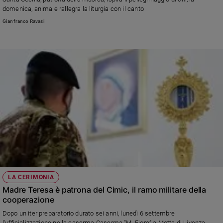
Chiesa
domenica, anima e rallegra la liturgia con il canto
Chiesa
Gianfranco Ravasi
Fede
e
spiritualità
Santi
Devozione
e
fede
Parola
del
giorno
Santo
del
giorno
LA CERIMONIA
Madre Teresa è patrona del Cimic, il ramo militare della
Società
cooperazione
e
valori
Dopo un iter preparatorio durato sei anni, lunedì 6 settembre
l'ufficializzazione nella caserma Caserma “M. Fiore” a Motta di Livenza