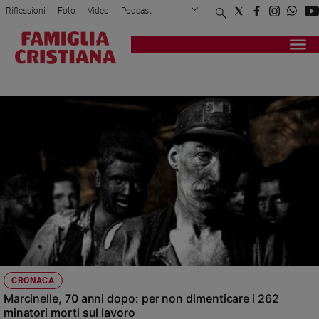
Riflessioni
Foto
Video
Podcast
Privacy Policy
Chi siamo
Contatti
Pubblicità
Attualità
Registrati
Redazione
Italia
RAI
Cronaca
Politica
Mondo
Economia
Legalità
e
giustizia
Sport
Interviste
Papa
CRONACA
Papa
Marcinelle, 70 anni dopo: per non dimenticare i 262
minatori morti sul lavoro