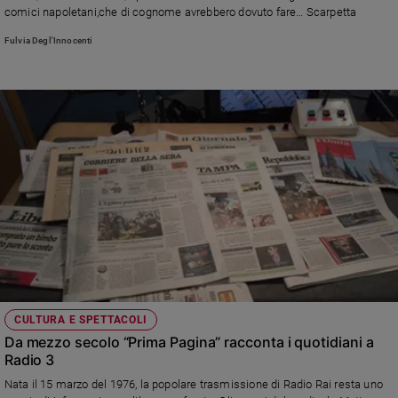
comici napoletani,che di cognome avrebbero dovuto fare… Scarpetta
Policy
Fulvia Degl'Innocenti
Chi
siamo
Contatti
Pubblicità
Registrati
Redazione
CULTURA E SPETTACOLI
Social
Da mezzo secolo “Prima Pagina” racconta i quotidiani a
Radio 3
Nata il 15 marzo del 1976, la popolare trasmissione di Radio Rai resta uno