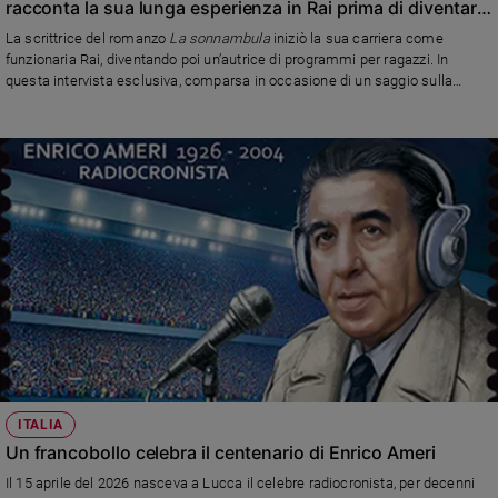
racconta la sua lunga esperienza in Rai prima di diventare
scrittrice
Sanremo
La scrittrice del romanzo
La sonnambula
iniziò la sua carriera come
2026
funzionaria Rai, diventando poi un’autrice di programmi per ragazzi. In
questa intervista esclusiva, comparsa in occasione di un saggio sulla
Cinema,
storia della Rai, ricorda quegli anni, e trasmissioni che hanno fatto la storia
Tv
come il
Dirodorlando
e
L’Albero azzurro
e
streaming
Libri
Musica
Arte
Famiglia
ed
educazione
Genitori
e
figli
ITALIA
Nonni
Un francobollo celebra il centenario di Enrico Ameri
Coppia
Il 15 aprile del 2026 nasceva a Lucca il celebre radiocronista, per decenni
Scuola