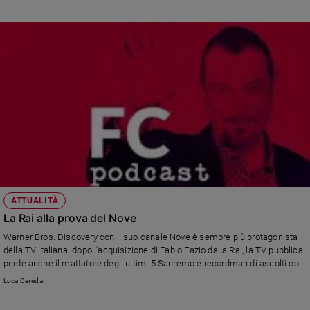
attuali come la scelta tra il bene e il male. L'obiettivo è quello di presentare
questo grande autore ai più giovani in modo coinvolgente e illuminante
ATTUALITÀ
La Rai alla prova del Nove
Warner Bros. Discovery con il suo canale Nove è sempre più protagonista
della TV italiana: dopo l'acquisizione di Fabio Fazio dalla Rai, la TV pubblica
perde anche il mattatore degli ultimi 5 Sanremo e recordman di ascolti con
i suoi programmi: Amadeus. Ora il Nove guarda con appetito anche al
Luca Cereda
comparto informativo di La7. Nel podcast le analisi del professor Massimo
Scaglioni, docente di storia dei media all’università cattolica di Milano e