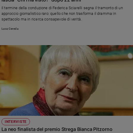
Ambiente
Il termine della conduzione di Federica Sciarelli segna il tramonto di un
e
approccio giornalistico raro: quello che non trasforma il dramma in
Creato
spettacolo ma in ricerca consapevole di verità.
Volontariato
Luca Cereda
Diritti
Aziende
di
valore
Caso
della
settimana
Migranti
Diversità
e
inclusione
Costume
Cultura
INTERVISTE
e
La neo finalista del premio Strega Bianca Pitzorno
spettacoli