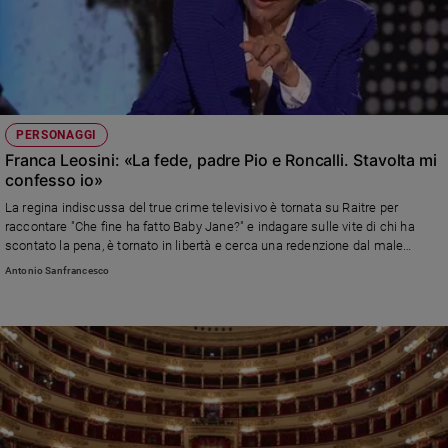
PERSONAGGI
Franca Leosini: «La fede, padre Pio e Roncalli. Stavolta mi
confesso io»
La regina indiscussa del true crime televisivo è tornata su Raitre per
raccontare "Che fine ha fatto Baby Jane?" e indagare sulle vite di chi ha
scontato la pena, è tornato in libertà e cerca una redenzione dal male
commesso. E racconta il suo rapporto con Dio accompagnato da quelli che
Antonio Sanfrancesco
definisce due «amici intimi»: il Frate con le stimmate e papa Giovanni