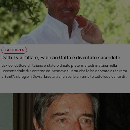
LA STORIA
Dalla Tv all'altare, Fabrizio Gatta è diventato sacerdote
L’ex conduttore di Raiuno è stato ordinato prete martedì mattina nella
Concattedrale di Sanremo dal vescovo Suetta che lo ha esortato a ispirarsi
a Sant’Ambrogio: «Dovrai lasciarti alle spalle un ambito tutto luccicante di
carriera mondana: ti esorto ancora a perseverare nella risposta senza
rimpianti e fuggendo dalla tentazione di trattenere o recuperare qualcosa»