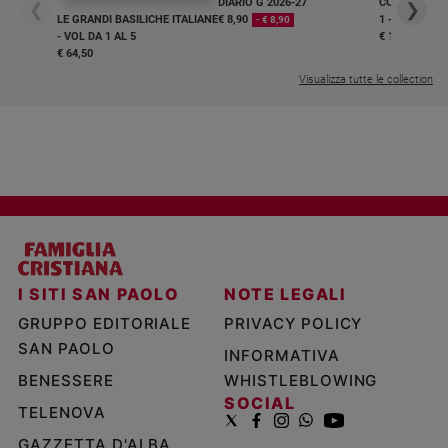
DIARIO G 2026-27
COLLANA ARS
❮
❯
LE GRANDI BASILICHE ITALIANE
€ 8,90
1 - 2
- € 8,90
- VOL DA 1 AL 5
€ 18,50
€ 64,50
Visualizza tutte le collection
I SITI SAN PAOLO
NOTE LEGALI
GRUPPO EDITORIALE
PRIVACY POLICY
SAN PAOLO
INFORMATIVA
BENESSERE
WHISTLEBLOWING
SOCIAL
TELENOVA
GAZZETTA D'ALBA