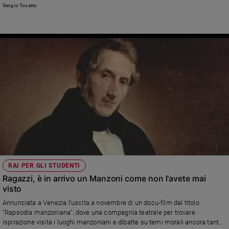
repertorio "nostrano". Anche se, come quest'anno, a dirigere i Wiener
Sergio Tosatto
Philharmoniker c'era l'italianissimo maestro Riccardo Muti. Ma la musica
non dovrebbe essere un linguaggio universale scevro da ogni patriottismo?
RAI PER GLI STUDENTI
Ragazzi, è in arrivo un Manzoni come non l'avete mai
visto
Annunciata a Venezia l'uscita a novembre di un docu-film dal titolo
"Rapsodia manzoniana", dove una compagnia teatrale per trovare
ispirazione visita i luoghi manzoniani e dibatte su temi morali ancora tanto