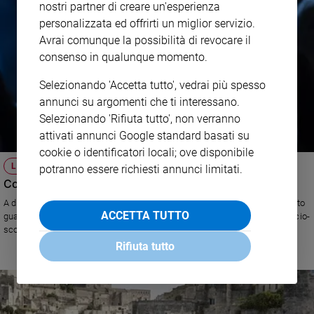
nostri partner di creare un'esperienza
personalizzata ed offrirti un miglior servizio.
Avrai comunque la possibilità di revocare il
consenso in qualunque momento.
Selezionando 'Accetta tutto', vedrai più spesso
annunci su argomenti che ti interessano.
Selezionando 'Rifiuta tutto', non verranno
attivati annunci Google standard basati su
cookie o identificatori locali; ove disponibile
LA POLEMICA
potranno essere richiesti annunci limitati.
Con Fabrizio Corona la Rai ha fatto un pessimo affare
A dispetto del cachet milionario, la presenza dell'ex paparazzo non ha fatto
ACCETTA TUTTO
guadagnare ascolti ad Avanti popolo. In più, la beffa: le rivelazioni sul calcio-
scommesse le ha poi fatte ai rivali di Striscia la notizia. L'analisi
dell'esperto Massimo Scaglioni
Rifiuta tutto