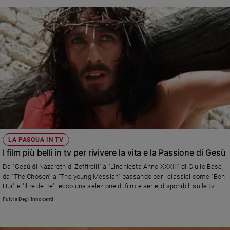
critico televisivo di riferimento di Famiglia Cristiana
LA PASQUA IN TV
I film più belli in tv per rivivere la vita e la Passione di Gesù
Da "Gesù di Nazareth di Zeffirelli" a "L'inchiesta Anno XXXIII" di Giulio Base,
da "The Chosen" a "The young Messiah" passando per i classici come "Ben
Hur" e "Il re dei re": ecco una selezione di film e serie, disponibili sulle tv
generaliste e sulle piattaforme, che raccontano la Pasqua e il messaggio di
Fulvia Degl'Innocenti
Cristo