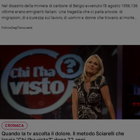
Chiesa
Nel disastro della miniera di carbone di Belgio avvenuto l’8 agosto 1956,136
Chiesa
vittime erano emigranti italiani. Una tragedia che ci parla ancora: di
migrazioni, di sicurezza sul lavoro, di uomini e donne che trovano al morte
dove avevano cercato speranza
Fede
Fulvia Degl'Innocenti
e
spiritualità
Santi
Devozione
e
fede
Parola
del
giorno
Santo
del
giorno
Società
CRONACA
e
Quando la tv ascolta il dolore. Il metodo Sciarelli che
valori
lascia “Chi l'ha visto?” dopo 22 anni