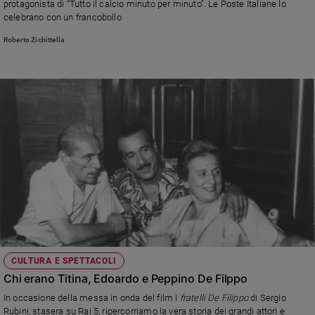
protagonista di “Tutto il calcio minuto per minuto”. Le Poste Italiane lo
e
celebrano con un francobollo
giovani
Roberto Zichittella
Adolescenza
Bioetica
Vai
Riflessioni
Foto
Video
CULTURA E SPETTACOLI
Podcast
Chi erano Titina, Edoardo e Peppino De Filppo
In occasione della messa in onda del film I
fratelli De Filippo
di Sergio
Privacy
Rubini
,
stasera su Rai 5, ripercorriamo la vera storia dei grandi attori e