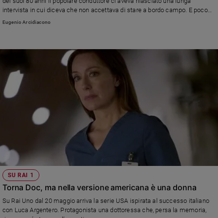
dei suoi 80 anni il popolare conduttore ci aveva rilasciato una lunga
intervista in cui diceva che non accettava di stare a bordo campo. E poco
dopo è tornato a lavorare in Rai. Ecco cosa ci aveva raccontato
Eugenio Arcidiacono
SU RAI 1
Torna Doc, ma nella versione americana è una donna
Su Rai Uno dal 20 maggio arriva la serie USA ispirata al successo italiano
con Luca Argentero. Protagonista una dottoressa che, persa la memoria,