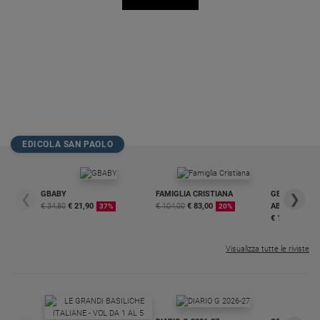
EDICOLA SAN PAOLO
GBABY
FAMIGLIA CRISTIANA
GBABY DIGITA
❮
❯
€ 34,80
€ 21,90
€ 104,00
€ 83,00
ABBONAMEN
37%
20%
€ 16,99
Visualizza tutte le riviste