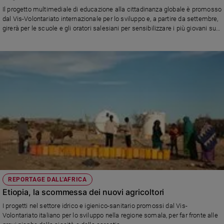
Chiesa
Il progetto multimediale di educazione alla cittadinanza globale è promosso
Chiesa
dal Vis-Volontariato internazionale per lo sviluppo e, a partire da settembre,
girerà per le scuole e gli oratori salesiani per sensibilizzare i più giovani sui
temi della migrazione.
Fede
e
spiritualità
Santi
Devozione
e
fede
Parola
del
giorno
Santo
del
giorno
REPORTAGE DALL'AFRICA
Etiopia, la scommessa dei nuovi agricoltori
Società
e
I progetti nel settore idrico e igienico-sanitario promossi dal Vis-
valori
Volontariato italiano per lo sviluppo nella regione somala, per far fronte alle