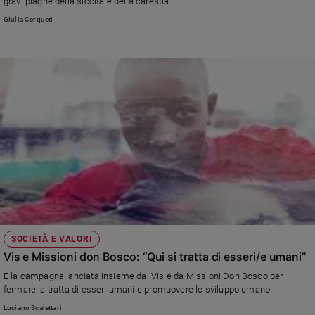
gravi piaghe della siccità e della carestia.
Ambiente
Giulia Cerqueti
e
Creato
Volontariato
Diritti
Aziende
di
valore
Caso
della
settimana
Migranti
Diversità
e
inclusione
SOCIETÀ E VALORI
Costume
Vis e Missioni don Bosco: “Qui si tratta di esseri/e umani”
È la campagna lanciata insieme dal Vis e da Missioni Don Bosco per
Cultura
fermare la tratta di esseri umani e promuovere lo sviluppo umano.
e
Luciano Scalettari
spettacoli