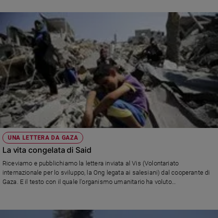
e
giovani
Adolescenza
Bioetica
Vai
Riflessioni
UNA LETTERA DA GAZA
Foto
La vita congelata di Said
Riceviamo e pubblichiamo la lettera inviata al Vis (Volontariato
Video
internazionale per lo sviluppo, la Ong legata ai salesiani) dal cooperante di
Gaza. E il testo con il quale l'organismo umanitario ha voluto
Podcast
accompagnare le righe drammatiche del loro collaboratore.
Privacy