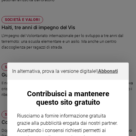
SOCIETÀ E VALORI
Haiti, tre anni di impegno del Vis
L'impegno del Volontariato internazionale per lo sviluppo a tre anni dal
terremoto: una scuola elementare e un asilo. Ma anche un centro
d'accoglienza per ragazzi di strada.
SOCIETÀ E VALORI
In alternativa, prova la versione digitale!
|
Abbonati
Guerra e fame, il Congo è stremato
Il nuovo conflitto provocato dai ribelli dell'M23 ha fatto scoppiare una nuova
crisi umanitaria nella regione: 100 mila profughi sono allo sbando. Intanto i
Contribuisci a mantenere
ribelli avanzano.
questo sito gratuito
SOCIETÀ E VALORI
Riusciamo a fornire informazione gratuita
Congo, salesiani e Vis in prima linea
grazie alla pubblicità erogata dai nostri partner.
Accettando i consensi richiesti permetti ai
Dopo giorni di scontri, Goma è caduta in mano ai ribelli. Il Centro educativo