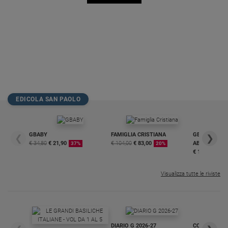
EDICOLA SAN PAOLO
GBABY
FAMIGLIA CRISTIANA
GBABY DIGITA
❮
❯
€ 34,80
€ 21,90
€ 104,00
€ 83,00
ABBONAMEN
37%
20%
€ 16,99
Visualizza tutte le riviste
DIARIO G 2026-27
COLLANA ARS