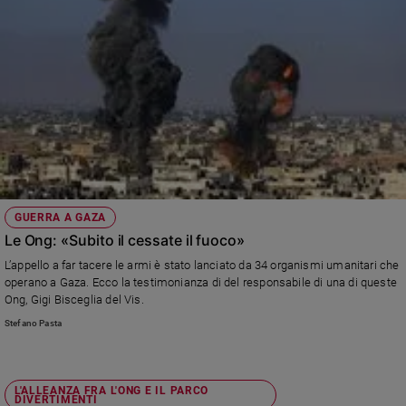
Policy
Chi
siamo
Contatti
Pubblicità
GUERRA A GAZA
Registrati
Le Ong: «Subito il cessate il fuoco»
L’appello a far tacere le armi è stato lanciato da 34 organismi umanitari che
Redazione
operano a Gaza. Ecco la testimonianza di del responsabile di una di queste
Ong, Gigi Bisceglia del Vis.
Stefano Pasta
Social
L'ALLEANZA FRA L'ONG E IL PARCO
DIVERTIMENTI