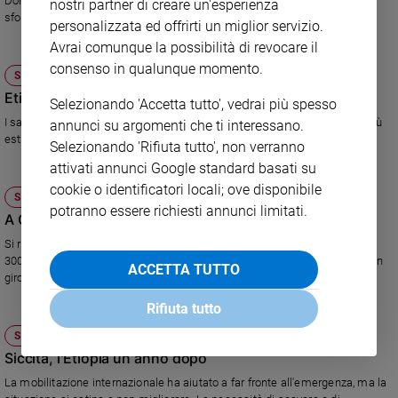
Don Bosco Ngangi sta facendo il possibile per accogliere le migliaia di
nostri partner di creare un'esperienza
sfollati in fuga dalla violenza.
personalizzata ed offrirti un miglior servizio.
Avrai comunque la possibilità di revocare il
consenso in qualunque momento.
SOCIETÀ E VALORI
Etiopia, oltre ogni confine
Selezionando 'Accetta tutto', vedrai più spesso
I salesiani e il Vis, in Etiopia, operano nelle situazioni di emarginazione più
annunci su argomenti che ti interessano.
estrema. Dove nessun altro arriva. Nel nome di don Bosco.
Selezionando 'Rifiuta tutto', non verranno
attivati annunci Google standard basati su
cookie o identificatori locali; ove disponibile
SOCIETÀ E VALORI
potranno essere richiesti annunci limitati.
A Gardaland il divertimento si fa solidale
Si rinnova la collaborazione tra il parco divertimenti e il Vis: il ricavato dei
300 biglietti di ingresso donati andrà a sostegno di uno dei tanti progetti in
ACCETTA TUTTO
giro per il Mondo
Rifiuta tutto
SOCIETÀ E VALORI
Siccità, l'Etiopia un anno dopo
La mobilitazione internazionale ha aiutato a far fronte all'emergenza, ma la