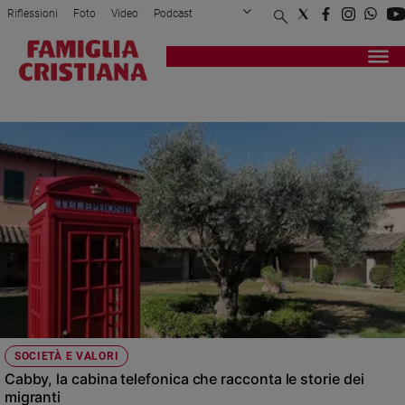
Riflessioni
Foto
Video
Podcast
Privacy Policy
Chi siamo
Contatti
Pubblicità
Attualità
Registrati
Redazione
Italia
VIS
Cronaca
Politica
Mondo
Economia
Legalità
e
giustizia
Sport
Interviste
Papa
SOCIETÀ E VALORI
Papa
Cabby, la cabina telefonica che racconta le storie dei
migranti