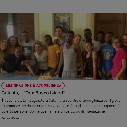
Sanremo
2026
Cinema,
Tv
e
streaming
Libri
Musica
Arte
Famiglia
ed
educazione
IMMIGRAZIONE E ACCOGLIENZA
Catania, il "Don Bosco Island"
Genitori
e
È appena stato inaugurato, a Catania, un centro di accoglienza per i giovani
figli
migranti voluto da tre organizzazioni della famiglia salesiana. Ospiterà fra i
50 e 80 persone. Con le quali si farà un percorso di integrazione.
Nonni
Coppia
Stefano Pasta
Scuola