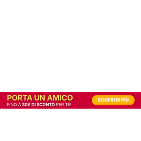
In alternativa, prova la versione digitale!
|
Abbonati
Contribuisci a mantenere questo sito gratuito
Riusciamo a fornire informazione gratuita grazie alla pubblicità erogata dai nostri
partner.
Accettando i consensi richiesti permetti ai nostri partner di creare un'esperienza