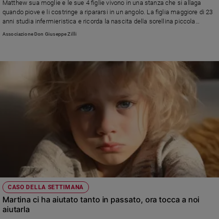
Matthew sua moglie e le sue 4 figlie vivono in una stanza che si allaga
Policy
quando piove e li costringe a ripararsi in un angolo. La figlia maggiore di 23
anni studia infermieristica e ricorda la nascita della sorellina piccola
chiedendo un aiuto per la sua famiglia. Il padre, anche se giovane, ha il
Associazione Don Giuseppe Zilli
Chi
diabete di tipi I che gli ha provocato un'emorragia celebrale e degli Ictus,
facendogli perdere i sensi a lavoro.
siamo
Contatti
Pubblicità
Registrati
Redazione
Social
CASO DELLA SETTIMANA
Martina ci ha aiutato tanto in passato, ora tocca a noi
aiutarla