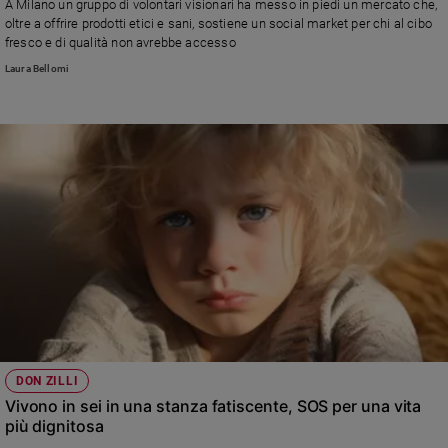
A Milano un gruppo di volontari visionari ha messo in piedi un mercato che,
e
oltre a offrire prodotti etici e sani, sostiene un social market per chi al cibo
giovani
fresco e di qualità non avrebbe accesso
Adolescenza
Laura Bellomi
Bioetica
Vai
Riflessioni
Foto
Video
DON ZILLI
Podcast
Vivono in sei in una stanza fatiscente, SOS per una vita
più dignitosa
Privacy