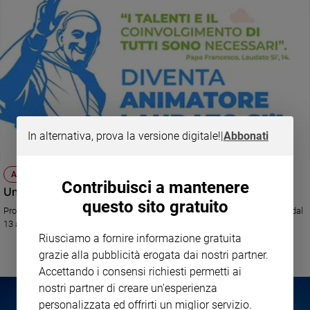
In alternativa, prova la versione digitale!
|
Abbonati
APPUNTAMENTI
Contribuisci a mantenere
Un corso per diventare "Animatori Laudato si’"
questo sito gratuito
Promosso dal Movimento cattolico mondiale per il clima, si terrà online dal
13 aprile al 4 maggio. Ecco i dettagli
Riusciamo a fornire informazione gratuita
grazie alla pubblicità erogata dai nostri partner.
Accettando i consensi richiesti permetti ai
nostri partner di creare un'esperienza
personalizzata ed offrirti un miglior servizio.