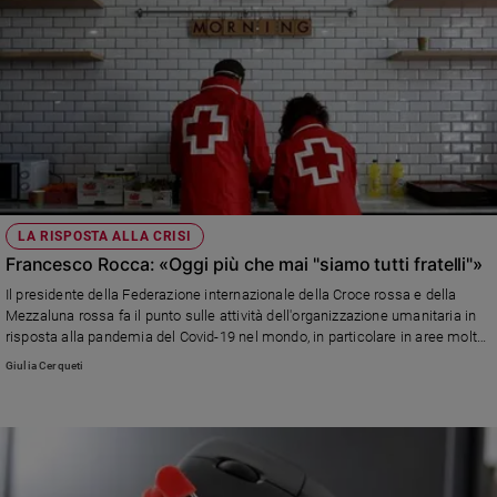
LA RISPOSTA ALLA CRISI
Francesco Rocca: «Oggi più che mai "siamo tutti fratelli"»
Il presidente della Federazione internazionale della Croce rossa e della
Mezzaluna rossa fa il punto sulle attività dell'organizzazione umanitaria in
risposta alla pandemia del Covid-19 nel mondo, in particolare in aree molto
vulnerabili come i campi di profughi di Cox's bazar in Bangladesh, la Siria, il
Giulia Cerqueti
Venezuela. Ricorda il sacrificio di tanti volontari e dice: «Dobbiamo essere
solidali e parlare con una sola voce».