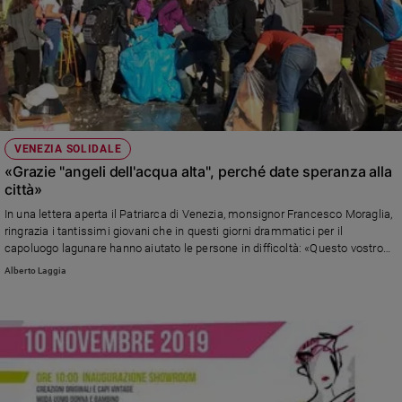
VENEZIA SOLIDALE
«Grazie "angeli dell'acqua alta", perché date speranza alla
città»
In una lettera aperta il Patriarca di Venezia, monsignor Francesco Moraglia,
ringrazia i tantissimi giovani che in questi giorni drammatici per il
capoluogo lagunare hanno aiutato le persone in difficoltà: «Questo vostro
gesto è, per noi adulti, motivo di consolazione poiché ci fa intravvedere una
Alberto Laggia
Venezia che noi non siamo ancora riusciti a costruire»