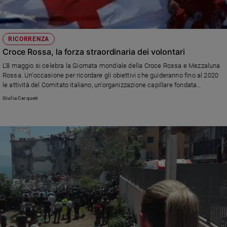
RICORRENZA
Croce Rossa, la forza straordinaria dei volontari
L'8 maggio si celebra la Giornata mondiale della Croce Rossa e Mezzaluna
Rossa. Un'occasione per ricordare gli obiettivi che guideranno fino al 2020
le attività del Comitato italiano, un'organizzazione capillare fondata
sull'impegno di 160mila persone.
Giulia Cerqueti