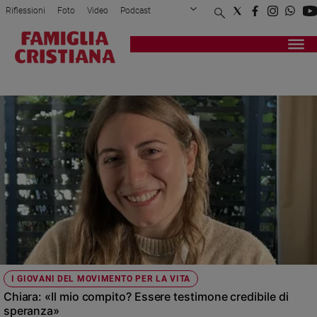
Riflessioni
Foto
Video
Podcast
Privacy Policy
Chi siamo
Contatti
Pubblicità
Attualità
Registrati
Redazione
Italia
VOLONTARI
Cronaca
Politica
Mondo
Economia
Legalità
e
giustizia
Sport
Interviste
Papa
I GIOVANI DEL MOVIMENTO PER LA VITA
Papa
Chiara: «Il mio compito? Essere testimone credibile di
speranza»