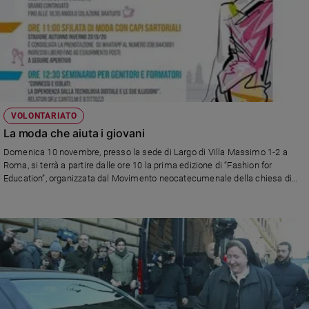
VOLONTARIATO
La moda che aiuta i giovani
Domenica 10 novembre, presso la sede di Largo di Villa Massimo 1-2 a
Roma, si terrà a partire dalle ore 10 la prima edizione di “Fashion for
Education”, organizzata dal Movimento neocatecumenale della chiesa di
Nostra Signora del Santissimo Sacramento e dei Santi Martiri Canadesi. La
manifestazione a scopo benefico serve a promuovere iniziative contro le
dipendenze degli adolescenti da alcol, droga e internet.