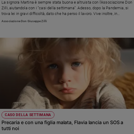
La signora Martina è sempre stata buona e altruista con l'Associazione Don
Zilli, aiutandola con i "casi della settimana". Adesso, dopo la Pandemia, si
trova lei in gravi difficoltà, dato che ha perso il lavoro. Vive inoltre, in
montagna da sola, depressa e infreddolita perché non è riuscita a pagare la
Associazione Don Giuseppe Zilli
bolletta del Gas. Amici e parenti chiedono aiuto per farle tornare il sorriso
CASO DELLA SETTIMANA
Precaria e con una figlia malata, Flavia lancia un SOS a
tutti noi