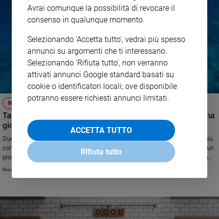
Avrai comunque la possibilità di revocare il
consenso in qualunque momento.
Selezionando 'Accetta tutto', vedrai più spesso
annunci su argomenti che ti interessano.
Selezionando 'Rifiuta tutto', non verranno
attivati annunci Google standard basati su
cookie o identificatori locali; ove disponibile
potranno essere richiesti annunci limitati.
NATURA
Tartarughe: così amate che anche il WWF dedica loro una
giornata
ACCETTA TUTTO
Due Caretta caretta, questo è il nome scientifico della tartaruga marina più
comune nel Mediterraneo, dotate di Tag satellitare, sono protagoniste di un
Rifiuta tutto
progetto di monitoraggio nel Golfo di Taranto, mentre 5 nidi sono stati già
messi in sicurezza in Sicilia. Non si fermano le attività di mappatura con i
Giusi Galimberti
droni e quelle dei volontari e degli esperti nei centri di recupero. Martedì 16
giugno, il World Sea Turtle Day, ci sarà una liberazione a Sciacca e la visita
all'oasi di Policoro in diretta sulla pagina Facebook del WWF Italia.