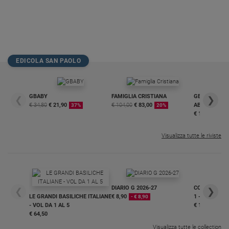
EDICOLA SAN PAOLO
GBABY
FAMIGLIA CRISTIANA
GBABY DIGITA
❮
❯
€ 34,80
€ 21,90
€ 104,00
€ 83,00
ABBONAMEN
37%
20%
€ 16,99
Visualizza tutte le riviste
DIARIO G 2026-27
COLLANA ARS
❮
❯
LE GRANDI BASILICHE ITALIANE
€ 8,90
1 - 2
- € 8,90
- VOL DA 1 AL 5
€ 18,50
€ 64,50
Visualizza tutte le collection