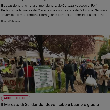
È appassionata l’omelia di monsignor Livio Corazza, vescovo di Forlì-
Sanremo
Bertinoro nella Messa dell'Ascensione in occasione dell'alluvione. Servono
2026
«nuovi stili di vita, personali, famigliari e comunitari, sempre più decisi nel
Cinema,
rispetto del Creato e delle creature»
Chiara Pelizzoni
Tv
e
streaming
Libri
Musica
Arte
Famiglia
ed
educazione
Genitori
e
figli
Nonni
ACQUISTI ETICI
Coppia
Il Mercato di Solidando, dove il cibo è buono e giusto
Scuola