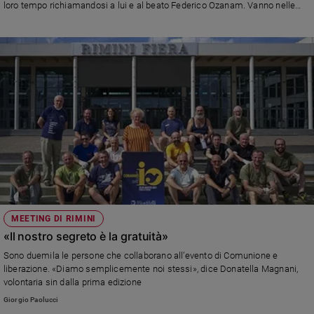
loro tempo richiamandosi a lui e al beato Federico Ozanam. Vanno nelle
abitazioni (spesso soffitte malsane, baracche di periferia o ricoveri di
fortuna sotto un ponte), nella case di riposo, negli ospedali, nelle carceri.
MEETING DI RIMINI
«Il nostro segreto è la gratuità»
Sono duemila le persone che collaborano all’evento di Comunione e
liberazione. «Diamo semplicemente noi stessi», dice Donatella Magnani,
volontaria sin dalla prima edizione
Giorgio Paolucci