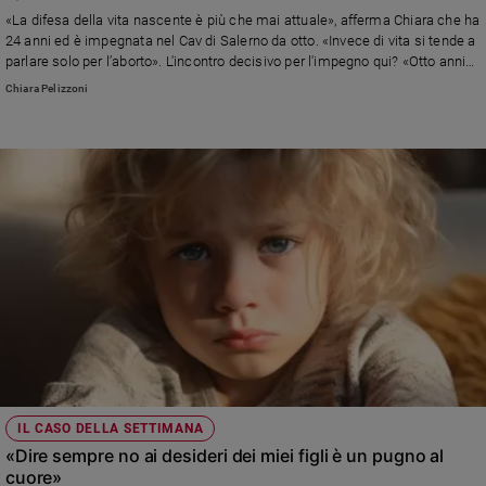
Chiesa
«La difesa della vita nascente è più che mai attuale», afferma Chiara che ha
Chiesa
24 anni ed è impegnata nel Cav di Salerno da otto. «Invece di vita si tende a
parlare solo per l’aborto». L'incontro decisivo per l'impegno qui? «Otto anni
fa con una ragazza coetanea. Tutte e due andavamo a scuola, avevamo
Fede
Chiara Pelizzoni
amici e facevamo sport. Ma lei doveva scegliere tra la vita e la morte»
e
spiritualità
Santi
Devozione
e
fede
Parola
del
giorno
Santo
del
giorno
Società
IL CASO DELLA SETTIMANA
e
«Dire sempre no ai desideri dei miei figli è un pugno al
valori
cuore»