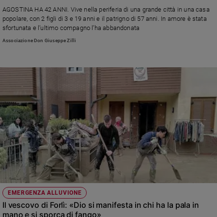
Ambiente
AGOSTINA HA 42 ANNI. Vive nella periferia di una grande città in una casa
e
popolare, con 2 figli di 3 e 19 anni e il patrigno di 57 anni. In amore è stata
Creato
sfortunata e l’ultimo compagno l’ha abbandonata
Volontariato
Associazione Don Giuseppe Zilli
Diritti
Aziende
di
valore
Caso
della
settimana
Migranti
Diversità
e
inclusione
Costume
EMERGENZA ALLUVIONE
Cultura
Il vescovo di Forlì: «Dio si manifesta in chi ha la pala in
e
spettacoli
mano e si sporca di fango»