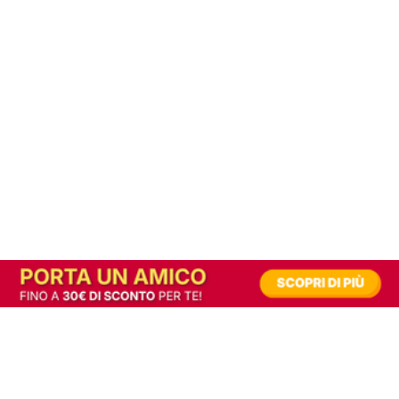
In alternativa, prova la versione digitale!
|
Abbonati
Contribuisci a mantenere questo sito gratuito
Riusciamo a fornire informazione gratuita grazie alla pubblicità erogata dai nostri
partner.
Accettando i consensi richiesti permetti ai nostri partner di creare un'esperienza