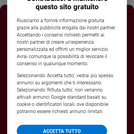
questo sito gratuito
e
giovani
Adolescenza
Riusciamo a fornire informazione gratuita
grazie alla pubblicità erogata dai nostri partner.
Bioetica
Accettando i consensi richiesti permetti ai
nostri partner di creare un'esperienza
personalizzata ed offrirti un miglior servizio.
Vai
Avrai comunque la possibilità di revocare il
consenso in qualunque momento.
Riflessioni
Selezionando 'Accetta tutto', vedrai più spesso
annunci su argomenti che ti interessano.
Foto
Selezionando 'Rifiuta tutto', non verranno
attivati annunci Google standard basati su
Video
cookie o identificatori locali; ove disponibile
potranno essere richiesti annunci limitati.
Podcast
ACCETTA TUTTO
Privacy