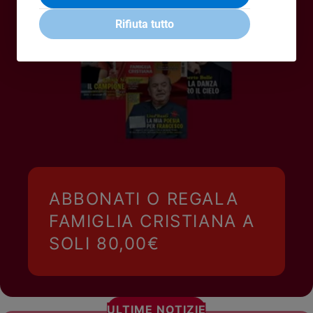
Policy
Rifiuta tutto
Chi
siamo
Contatti
Pubblicità
Registrati
ABBONATI O REGALA
Redazione
FAMIGLIA CRISTIANA A
SOLI 80,00€
Social
ULTIME NOTIZIE