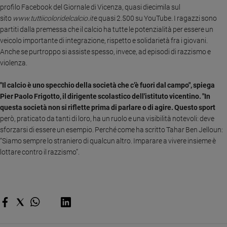
Ambiente
profilo Facebook del Giornale di Vicenza, quasi diecimila sul
e
sito
www.tuttiicoloridelcalcio.it
e quasi 2.500 su YouTube.
I ragazzi sono
Creato
partiti dalla premessa che il calcio ha tutte le potenzialità per essere un
veicolo importante di integrazione, rispetto e solidarietà fra i giovani.
Volontariato
Anche se purtroppo si assiste spesso, invece, ad episodi di razzismo e
Diritti
violenza.
Aziende
di
"Il calcio è uno specchio della società che c’è fuori dal campo", spiega
valore
Pier Paolo Frigotto, il dirigente scolastico dell'istituto vicentino. "In
Caso
questa società non si riflette prima di parlare o di agire. Questo sport
della
però, praticato da tanti di loro, ha un ruolo e una visibilità notevoli: deve
settimana
sforzarsi di essere un esempio. Perché come ha scritto Tahar Ben Jelloun:
Migranti
“Siamo sempre lo straniero di qualcun altro. Imparare a vivere insieme è
Diversità
lottare contro il razzismo”.
e
inclusione
Costume
Cultura
e
spettacoli