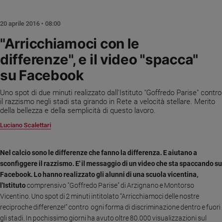
Chiesa
Chiesa
20 aprile 2016 • 08:00
Fede
"Arricchiamoci con le
e
differenze", e il video "spacca"
spiritualità
su Facebook
Santi
Devozione
Uno spot di due minuti realizzato dall'Istituto "Goffredo Parise" contro
e
il razzismo negli stadi sta girando in Rete a velocità stellare. Merito
fede
della bellezza e della semplicità di questo lavoro.
Parola
Luciano Scalettari
del
giorno
Santo
Nel calcio sono le differenze che fanno la differenza. E aiutano a
del
sconfiggere il razzismo. E' il messaggio di un video che sta spaccando su
giorno
Facebook. Lo hanno realizzato gli alunni di una scuola vicentina,
l'Istituto
comprensivo "Goffredo Parise" di Arzignano e Montorso
Società
Vicentino. Uno spot di 2 minuti intitolato “Arricchiamoci delle nostre
e
reciproche differenze!” contro ogni forma di discriminazione dentro e fuori
valori
gli stadi. In pochissimo giorni ha avuto oltre 80.000 visualizzazioni sul