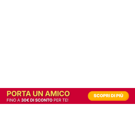
In alternativa, prova la versione digitale!
|
Abbonati
Contribuisci a mantenere questo sito gratuito
Riusciamo a fornire informazione gratuita grazie alla pubblicità erogata dai nostri
partner.
Accettando i consensi richiesti permetti ai nostri partner di creare un'esperienza