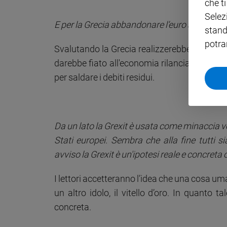
che t
Selez
Policy
E per la Grecia abbandonare l’euro avrebbe 
stand
Chi
potra
Svalutando la Grecia realizzerebbe quell’abb
siamo
darebbe fiato all'economia rilanciando il turi
per saldare i debiti residui.
Contatti
Pubblicità
Da un lato la Grexit è usata come minaccia v
Registrati
Stati europei. Sembra che alla fine tutti
avviso la Grexit è un'ipotesi reale e concreta 
Redazione
I lettori accetteranno l’idea che una cosa u
Social
un altro idolo, il vitello d’oro. In quanto t
concreta.