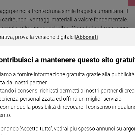
gi per noi a fronte di una simile tragedia umanitaria. Il
 carità, non i vantaggi materiali, a valore fondamentale.
ccogliere le ragioni dell'altro. Quando le altrui ragioni
enzogna, la carità muore. Per questo Benedetto XVI ha
nativa, prova la versione digitale!
|
Abbonati
tà. Non sono cristiane le immonde menzogne razziste sui
r veder smontate queste menzogne dobbiamo rivolgerci ai
ontribuisci a mantenere questo sito gratui
e il
Wall Street Journal
, dove è stato dimostrato, ad
che fossero troppo generose, o i dipendenti pubblici in
iamo a fornire informazione gratuita grazie alla pubblicità
lo ha detto: la spesa pubblica non c’entra, la crisi greca
ta dai nostri partner.
imprudenza delle grandi banche del Nord. Se non si parte
tando i consensi richiesti permetti ai nostri partner di crea
u costi e benefici è inutile. Peraltro, la menzogna è già
perienza personalizzata ed offrirti un miglior servizio.
uei miliardi corrisposti al fondo “salvastati”, che sono in
 comunque la possibilità di revocare il consenso in qualu
i banche tedesche e francesi a cittadini e imprese greche.
nto.
so.
ionando 'Accetta tutto', vedrai più spesso annunci su arg