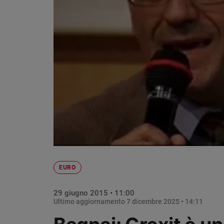
Ambiente
e
Creato
Volontariato
Diritti
Aziende
di
valore
Caso
della
settimana
Migranti
Diversità
e
EURO
inclusione
Costume
29 giugno 2015 • 11:00
Ultimo aggiornamento
7 dicembre 2025 • 14:11
Cultura
e
spettacoli