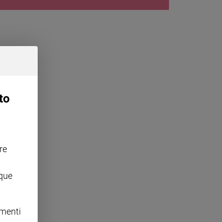
to
re
nque
omenti