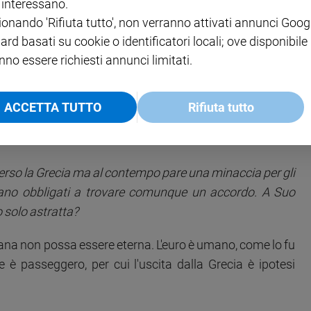
i interessano.
ionando 'Rifiuta tutto', non verranno attivati annunci Goog
vantagg
i?
ard basati su cookie o identificatori locali; ove disponibile
nno essere richiesti annunci limitati.
uono di debiti che i creditori non vogliono concederle, e
smo e le altre attività, riuscendo così a generare redditi
ACCETTA TUTTO
Rifiuta tutto
erso la Grecia ma al contempo pare una minaccia per gli
 siano obbligati a trovare comunque un accordo. A Suo
o solo astratta?
mana non possa essere eterna. L'euro è umano, come lo fu
ale è passeggero, per cui l'uscita dalla Grecia è ipotesi