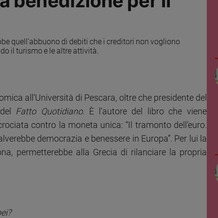
a benedizione per il
bbe quell’abbuono di debiti che i creditori non vogliono
 il turismo e le altre attività.
omica all’Università di Pescara, oltre che presidente del
 del
Fatto Quotidiano
. È l’autore del libro che viene
rociata contro la moneta unica: “Il tramonto dell’euro.
lverebbe democrazia e benessere in Europa”. Per lui la
zona, permetterebbe alla Grecia di rilanciare la propria
pei?