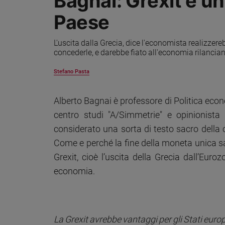
Bagnai: Grexit è un
Sanremo
Paese
2026
Cinema,
L'uscita dalla Grecia, dice l'economista realizzere
Tv
concederle, e darebbe fiato all'economia rilanciando
e
streaming
Stefano Pasta
Libri
Musica
Alberto Bagnai è professore di Politica econ
Arte
centro studi "A/Simmetrie" e opinionista
considerato una sorta di testo sacro della c
Famiglia
ed
Come e perché la fine della moneta unica sa
educazione
Grexit, cioè l’uscita della Grecia dall’Euro
Genitori
economia.
e
figli
Nonni
Coppia
La Grexit avrebbe vantaggi per gli Stati euro
Scuola