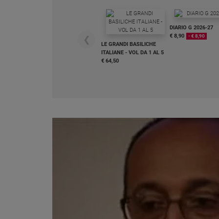
Chiesa
Chiesa
DIARIO G 2026-27
€ 8,90
- € 8,90
❮
Fede
LE GRANDI BASILICHE
e
ITALIANE - VOL DA 1 AL 5
spiritualità
€ 64,50
Santi
Devozione
e
fede
Parola
del
giorno
Santo
del
giorno
Società
e
valori