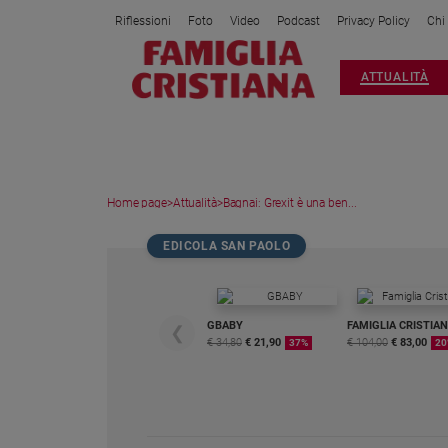
Riflessioni
Foto
Video
Podcast
Privacy Policy
Chi
Attualità
ATTUALITÀ
Italia
Cronaca
Politica
Mondo
Home page
>
Attualità
>
Bagnai: Grexit è una ben...
Economia
Legalità
EDICOLA SAN PAOLO
e
giustizia
Sport
GBABY
FAMIGLIA CRISTIA
❮
Interviste
€ 34,80
€ 21,90
€ 104,00
€ 83,00
37%
20
Papa
Papa