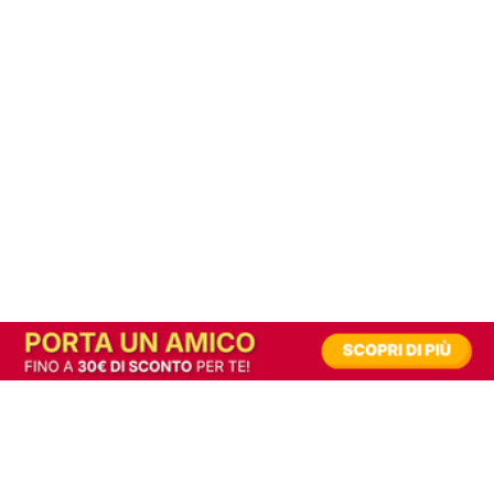
In alternativa, prova la versione digitale!
|
Abbonati
Contribuisci a mantenere questo sito gratuito
Riusciamo a fornire informazione gratuita grazie alla pubblicità erogata dai nostri
partner.
Accettando i consensi richiesti permetti ai nostri partner di creare un'esperienza