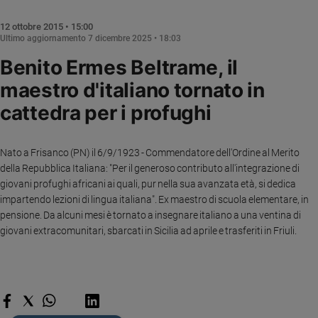
Chiesa
Chiesa
12 ottobre 2015 • 15:00
Ultimo aggiornamento
7 dicembre 2025 • 18:03
Fede
Benito Ermes Beltrame, il
e
spiritualità
maestro d'italiano tornato in
Santi
cattedra per i profughi
Devozione
e
fede
Nato a Frisanco (PN) il 6/9/1923 - Commendatore dell'Ordine al Merito
della Repubblica Italiana: "Per il generoso contributo all'integrazione di
Parola
giovani profughi africani ai quali, pur nella sua avanzata età, si dedica
del
impartendo lezioni di lingua italiana".
Ex maestro di scuola elementare, in
giorno
pensione. Da alcuni mesi è tornato a insegnare italiano a una ventina di
Santo
giovani extracomunitari, sbarcati in Sicilia ad aprile e trasferiti in Friuli.
del
giorno
Società
e
valori