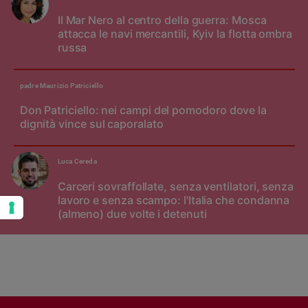
Il Mar Nero al centro della guerra: Mosca
attacca le navi mercantili, Kyiv la flotta ombra
russa
padre Maurizio Patriciello
Don Patriciello: nei campi del pomodoro dove la
dignità vince sul caporalato
Luca Cereda
Carceri sovraffollate, senza ventilatori, senza
lavoro e senza scampo: l'Italia che condanna
(almeno) due volte i detenuti