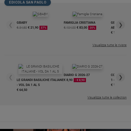
EDICOLA SAN PAOLO
Ambiente
e
Creato
GBABY
FAMIGLIA CRISTIANA
GBABY DIGITA
Volontariato
❮
❯
€ 34,80
€ 21,90
€ 104,00
€ 83,00
ABBONAMEN
37%
20%
Diritti
€ 16,99
Aziende
di
Visualizza tutte le riviste
valore
Caso
della
settimana
DIARIO G 2026-27
COLLANA ARS
❮
❯
Migranti
LE GRANDI BASILICHE ITALIANE
€ 8,90
1 - 2
- € 8,90
- VOL DA 1 AL 5
€ 18,50
Diversità
€ 64,50
e
Visualizza tutte le collection
inclusione
Costume
Cultura
e
spettacoli