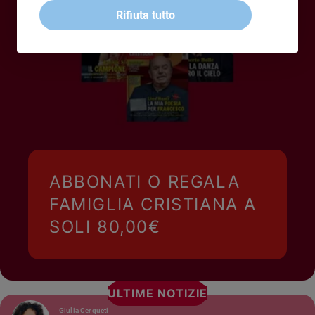
Rifiuta tutto
Policy
Chi
siamo
Contatti
Pubblicità
ABBONATI O REGALA
Registrati
FAMIGLIA CRISTIANA A
Redazione
SOLI 80,00€
Social
ULTIME NOTIZIE
Giulia Cerqueti