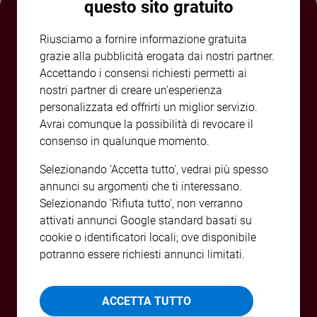
questo sito gratuito
e
giovani
Riusciamo a fornire informazione gratuita
Adolescenza
grazie alla pubblicità erogata dai nostri partner.
Bioetica
Accettando i consensi richiesti permetti ai
nostri partner di creare un'esperienza
personalizzata ed offrirti un miglior servizio.
Vai
Avrai comunque la possibilità di revocare il
consenso in qualunque momento.
Selezionando 'Accetta tutto', vedrai più spesso
Riflessioni
annunci su argomenti che ti interessano.
Selezionando 'Rifiuta tutto', non verranno
Foto
attivati annunci Google standard basati su
cookie o identificatori locali; ove disponibile
Video
potranno essere richiesti annunci limitati.
Podcast
ACCETTA TUTTO
Privacy