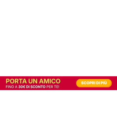
In alternativa, prova la versione digitale!
|
Abbonati
Contribuisci a mantenere questo sito gratuito
Riusciamo a fornire informazione gratuita grazie alla pubblicità erogata dai nostri
partner.
Accettando i consensi richiesti permetti ai nostri partner di creare un'esperienza