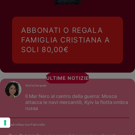
ABBONATI O REGALA
FAMIGLIA CRISTIANA A
SOLI 80,00€
ULTIME NOTIZIE
Giulia Cerqueti
Il Mar Nero al centro della guerra: Mosca
attacca le navi mercantili, Kyiv la flotta ombra
russa
padre Maurizio Patriciello