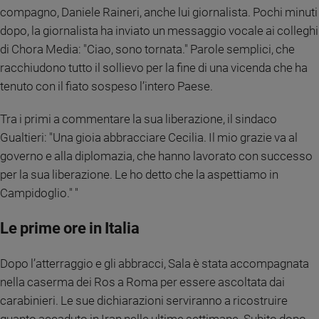
compagno, Daniele Raineri, anche lui giornalista. Pochi minuti
Sanremo
dopo, la giornalista ha inviato un messaggio vocale ai colleghi
2026
di Chora Media: "Ciao, sono tornata." Parole semplici, che
Cinema,
racchiudono tutto il sollievo per la fine di una vicenda che ha
Tv
e
tenuto con il fiato sospeso l’intero Paese.
streaming
Libri
Tra i primi a commentare la sua liberazione, il sindaco
Musica
Gualtieri: "Una gioia abbracciare Cecilia. Il mio grazie va al
Arte
governo e alla diplomazia, che hanno lavorato con successo
per la sua liberazione. Le ho detto che la aspettiamo in
Famiglia
Campidoglio." "
ed
educazione
Le prime ore in Italia
Genitori
e
figli
Dopo l’atterraggio e gli abbracci, Sala è stata accompagnata
Nonni
nella caserma dei Ros a Roma per essere ascoltata dai
Coppia
carabinieri. Le sue dichiarazioni serviranno a ricostruire
Scuola