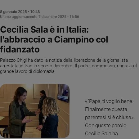
Chiesa
Chiesa
8 gennaio 2025 • 10:48
Ultimo aggiornamento
7 dicembre 2025 • 16:56
Fede
Cecilia Sala è in Italia:
e
spiritualità
l'abbraccio a Ciampino col
Santi
fidanzato
Devozione
e
Palazzo Chigi ha dato la notizia della liberazione della giornalista
arrestata in Iran lo scorso dicembre. Il padre, commosso, ringrazia il
fede
grande lavoro di diplomazia
Parola
del
giorno
Santo
«"Papà, ti voglio bene.
del
giorno
Finalmente questa
parentesi si è chiusa».
Società
Con queste parole
e
valori
Cecilia Sala ha