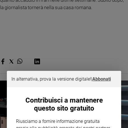
quanto accaduto in Iran nelle ultime settimane. Subito dopo,
e
la giornalista tornerà nella sua casa romana.
giovani
Adolescenza
Bioetica
Vai
Riflessioni
In alternativa, prova la versione digitale!
|
Abbonati
Foto
Video
Contribuisci a mantenere
questo sito gratuito
Podcast
Riusciamo a fornire informazione gratuita
Privacy