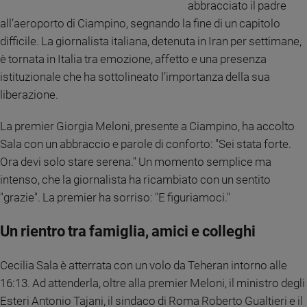
abbracciato il padre
Ambiente
all’aeroporto di Ciampino, segnando la fine di un capitolo
e
Creato
difficile. La giornalista italiana, detenuta in Iran per settimane,
Volontariato
è tornata in Italia tra emozione, affetto e una presenza
Diritti
istituzionale che ha sottolineato l’importanza della sua
Aziende
liberazione.
di
valore
La premier Giorgia Meloni, presente a Ciampino, ha accolto
Caso
Sala con un abbraccio e parole di conforto: "Sei stata forte.
della
Ora devi solo stare serena." Un momento semplice ma
settimana
intenso, che la giornalista ha ricambiato con un sentito
Migranti
"grazie". La premier ha sorriso: "E figuriamoci."
Diversità
e
Un rientro tra famiglia, amici e colleghi
inclusione
Costume
Cecilia Sala è atterrata con un volo da Teheran intorno alle
Cultura
16:13. Ad attenderla, oltre alla premier Meloni, il ministro degli
e
Esteri Antonio Tajani, il sindaco di Roma Roberto Gualtieri e il
spettacoli