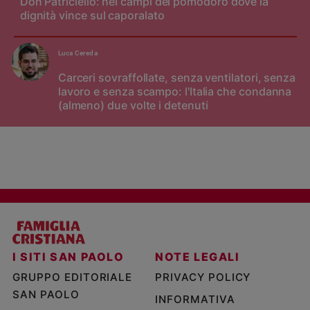
Don Patriciello: nei campi del pomodoro dove la
dignità vince sul caporalato
Luca Cereda
Carceri sovraffollate, senza ventilatori, senza
lavoro e senza scampo: l'Italia che condanna
(almeno) due volte i detenuti
I SITI SAN PAOLO
NOTE LEGALI
GRUPPO EDITORIALE
PRIVACY POLICY
SAN PAOLO
INFORMATIVA