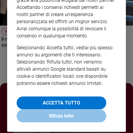
grazie alla pubblicità erogata dai nostri partner.
Accettando i consensi richiesti permetti ai
Policy
nostri partner di creare un'esperienza
personalizzata ed offrirti un miglior servizio.
Chi
Avrai comunque la possibilità di revocare il
siamo
VIDEO
consenso in qualunque momento.
Il nuovo numero di Famiglia Cristiana raccontato dal
condirettore.
Contatti
Selezionando 'Accetta tutto', vedrai più spesso
annunci su argomenti che ti interessano.
Pubblicità
Selezionando 'Rifiuta tutto', non verranno
attivati annunci Google standard basati su
cookie o identificatori locali; ove disponibile
Registrati
potranno essere richiesti annunci limitati.
Redazione
ACCETTA TUTTO
Social
Rifiuta tutto