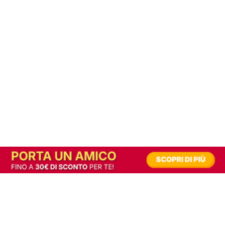
In alternativa, prova la versione digitale!
|
Abbonati
Contribuisci a mantenere questo sito gratuito
Riusciamo a fornire informazione gratuita grazie alla pubblicità erogata dai nostri
partner.
Accettando i consensi richiesti permetti ai nostri partner di creare un'esperienza