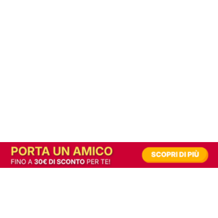
In alternativa, prova la versione digitale!
|
Abbonati
Contribuisci a mantenere questo sito gratuito
Riusciamo a fornire informazione gratuita grazie alla pubblicità erogata dai nostri
partner.
Accettando i consensi richiesti permetti ai nostri partner di creare un'esperienza