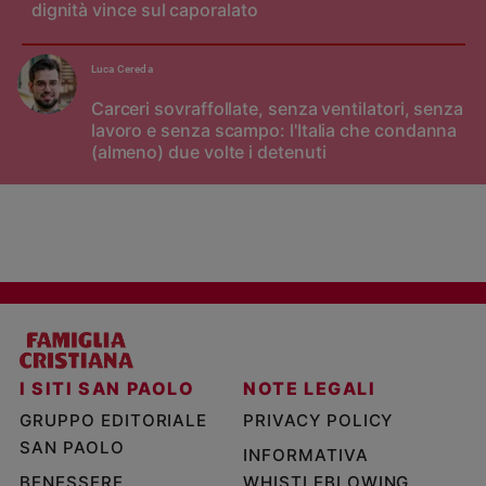
dignità vince sul caporalato
Luca Cereda
Carceri sovraffollate, senza ventilatori, senza
lavoro e senza scampo: l'Italia che condanna
(almeno) due volte i detenuti
I SITI SAN PAOLO
NOTE LEGALI
GRUPPO EDITORIALE
PRIVACY POLICY
SAN PAOLO
INFORMATIVA
BENESSERE
WHISTLEBLOWING