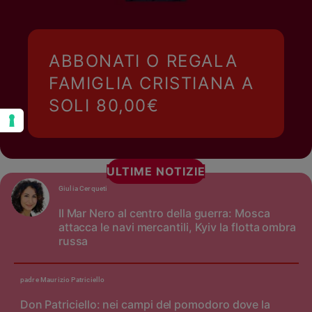
ABBONATI O REGALA
FAMIGLIA CRISTIANA A
SOLI 80,00€
ULTIME NOTIZIE
Giulia Cerqueti
Il Mar Nero al centro della guerra: Mosca
attacca le navi mercantili, Kyiv la flotta ombra
russa
padre Maurizio Patriciello
Don Patriciello: nei campi del pomodoro dove la