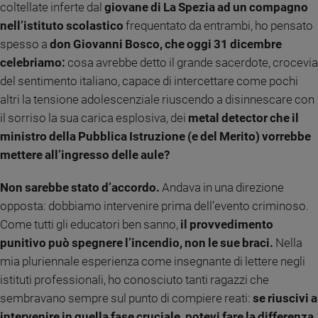
coltellate inferte dal
giovane di La Spezia ad un compagno
Ambiente
nell’istituto scolastico
frequentato da entrambi, ho pensato
e
Creato
spesso a
don Giovanni Bosco, che oggi 31 dicembre
Volontariato
celebriamo:
cosa avrebbe detto il grande sacerdote, crocevia
Diritti
del sentimento italiano, capace di intercettare come pochi
Aziende
altri la tensione adolescenziale riuscendo a disinnescare con
di
il sorriso la sua carica esplosiva, dei
metal detector che il
valore
ministro della Pubblica Istruzione (e del Merito) vorrebbe
Caso
mettere all’ingresso delle aule?
della
settimana
Non sarebbe stato d’accordo.
Andava in una direzione
Migranti
opposta: dobbiamo intervenire prima dell’evento criminoso.
Diversità
Come tutti gli educatori ben sanno,
il provvedimento
e
inclusione
punitivo può spegnere l’incendio, non le sue braci.
Nella
Costume
mia pluriennale esperienza come insegnante di lettere negli
istituti professionali, ho conosciuto tanti ragazzi che
Cultura
sembravano sempre sul punto di compiere reati:
se riuscivi a
e
spettacoli
intervenire in quella fase cruciale, potevi fare la differenza.