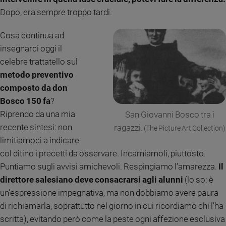
Dopo, era sempre troppo tardi.
Sanremo
2026
Cosa continua ad
Cinema,
insegnarci oggi il
Tv
e
celebre trattatello sul
streaming
metodo preventivo
Libri
composto da don
Musica
Bosco 150 fa
?
Arte
Riprendo da una mia
San Giovanni Bosco tra i
recente sintesi: non
ragazzi.
(The Picture Art Collection)
Famiglia
ed
limitiamoci a indicare
educazione
col ditino i precetti da osservare. Incarniamoli, piuttosto.
Genitori
Puntiamo sugli avvisi amichevoli. Respingiamo l’amarezza.
Il
e
direttore salesiano deve consacrarsi agli alunni
(lo so: è
figli
un’espressione impegnativa, ma non dobbiamo avere paura
Nonni
di richiamarla, soprattutto nel giorno in cui ricordiamo chi l’ha
Coppia
scritta), evitando però come la peste ogni affezione esclusiva
Scuola