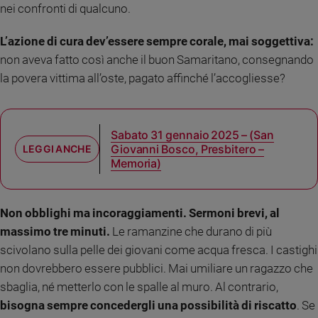
nei confronti di qualcuno.
e
giovani
L’azione di cura dev’essere sempre corale, mai soggettiva:
Adolescenza
non aveva fatto così anche il buon Samaritano, consegnando
Bioetica
la povera vittima all’oste, pagato affinché l’accogliesse?
Vai
Sabato 31 gennaio 2025 – (San
Giovanni Bosco, Presbitero –
Memoria)
Riflessioni
Foto
Non obblighi ma incoraggiamenti. Sermoni brevi, al
massimo tre minuti.
Le ramanzine che durano di più
Video
scivolano sulla pelle dei giovani come acqua fresca. I castighi
non dovrebbero essere pubblici. Mai umiliare un ragazzo che
Podcast
sbaglia, né metterlo con le spalle al muro. Al contrario,
bisogna sempre concedergli una possibilità di riscatto
. Se
Privacy