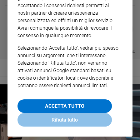
Accettando i consensi richiesti permetti ai
nostri partner di creare un'esperienza
personalizzata ed offrirti un miglior servizio.
DIARIO G 2026-27
COLLANA ARS
Avrai comunque la possibilità di revocare il
❮
❯
LE GRANDI BASILICHE ITALIANE
€ 8,90
1 - 2
- € 8,90
consenso in qualunque momento.
- VOL DA 1 AL 5
€ 18,50
€ 64,50
Selezionando 'Accetta tutto', vedrai più spesso
Visualizza tutte le collection
annunci su argomenti che ti interessano.
Selezionando 'Rifiuta tutto', non verranno
attivati annunci Google standard basati su
cookie o identificatori locali; ove disponibile
potranno essere richiesti annunci limitati.
ACCETTA TUTTO
Rifiuta tutto