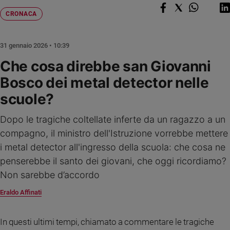
Chiesa
CRONACA
Chiesa
Fede
31 gennaio 2026 • 10:39
e
spiritualità
Che cosa direbbe san Giovanni
Santi
Bosco dei metal detector nelle
Devozione
scuole?
e
fede
Dopo le tragiche coltellate inferte da un ragazzo a un
Parola
compagno, il ministro dell'Istruzione vorrebbe mettere
del
giorno
i metal detector all'ingresso della scuola: che cosa ne
Santo
penserebbe il santo dei giovani, che oggi ricordiamo?
del
Non sarebbe d’accordo
giorno
Eraldo Affinati
Società
e
valori
In questi ultimi tempi, chiamato a commentare le tragiche