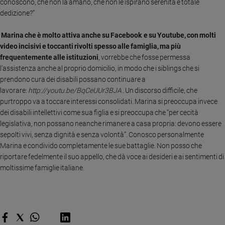
conoscono, che non la amano, che non le ispirano serenità e totale
dedizione?”
Sanremo
2026
Marina che è molto attiva anche su Facebook e su Youtube, con molti
Cinema,
video incisivi e toccanti rivolti spesso alle famiglia, ma più
Tv
frequentemente alle istituzioni
, vorrebbe che fosse permessa
e
l’assistenza anche al proprio domicilio, in modo che i siblings che si
streaming
prendono cura dei disabili possano continuare a
Libri
lavorare:
http://youtu.be/BqCeUUr3BJA
. Un discorso difficile, che
Musica
purtroppo va a toccare interessi consolidati. Marina si preoccupa invece
Arte
dei disabili intellettivi come sua figlia e si preoccupa che “per cecità
legislativa, non possano neanche rimanere a casa propria: devono essere
Famiglia
sepolti vivi, senza dignità e senza volontà”. Conosco personalmente
ed
Marina e condivido completamente le sue battaglie. Non posso che
educazione
riportare fedelmente il suo appello, che dà voce ai desideri e ai sentimenti di
Genitori
moltissime famiglie italiane.
e
figli
Nonni
Coppia
Scuola