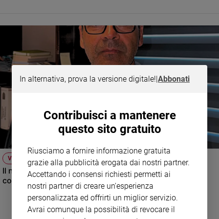
e
giovani
Adolescenza
Bioetica
In alternativa, prova la versione digitale!
|
Abbonati
Vai
Contribuisci a mantenere
Riflessioni
questo sito gratuito
Foto
Riusciamo a fornire informazione gratuita
VIDEO
grazie alla pubblicità erogata dai nostri partner.
Video
Il nuovo numero di Famiglia Cristiana raccontato dal
Accettando i consensi richiesti permetti ai
condirettore.
nostri partner di creare un'esperienza
Podcast
personalizzata ed offrirti un miglior servizio.
Avrai comunque la possibilità di revocare il
Privacy