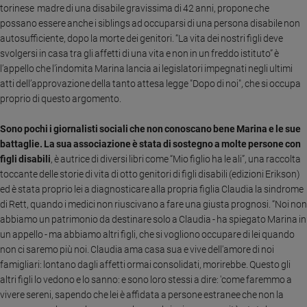
torinese madre di una disabile gravissima di 42 anni, propone che
Ambiente
possano essere anche i siblings ad occuparsi di una persona disabile non
e
Creato
autosufficiente, dopo la morte dei genitori. “La vita dei nostri figli deve
svolgersi in casa tra gli affetti di una vita e non in un freddo istituto” è
Volontariato
l’appello che l’indomita Marina lancia ai legislatori impegnati negli ultimi
Diritti
atti dell’approvazione della tanto attesa legge "Dopo di noi", che si occupa
Aziende
proprio di questo argomento.
di
valore
Sono pochi i giornalisti sociali che non conoscano bene Marina e le sue
Caso
battaglie. La sua associazione è stata di sostegno a molte persone con
della
figli disabili
, è autrice di diversi libri come “Mio figlio ha le ali”, una raccolta
settimana
toccante delle storie di vita di otto genitori di figli disabili (edizioni Erikson)
Migranti
ed è stata proprio lei a diagnosticare alla propria figlia Claudia la sindrome
Diversità
di Rett, quando i medici non riuscivano a fare una giusta prognosi.
“Noi non
e
abbiamo un patrimonio da destinare solo a Claudia - ha spiegato Marina in
inclusione
un appello - ma abbiamo altri figli, che si vogliono occupare di lei quando
Costume
non ci saremo più noi. Claudia ama casa sua e vive dell'amore di noi
famigliari: lontano dagli affetti ormai consolidati, morirebbe. Questo gli
Cultura
altri figli lo vedono e lo sanno: e sono loro stessi a dire: 'come faremmo a
e
vivere sereni, sapendo che lei è affidata a persone estranee che non la
spettacoli