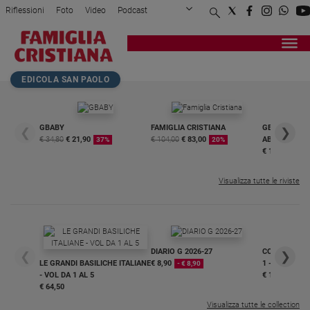
Riflessioni
Foto
Video
Podcast
Privacy Policy
Chi siamo
Contatti
Pubblicità
Attualità
Registrati
Redazione
Italia
Home page
>
Attualità
>
"Dopo di noi", affidiamo...
EDICOLA SAN PAOLO
Cronaca
Politica
Mondo
GBABY
FAMIGLIA CRISTIANA
GBABY DIGITA
❮
❯
€ 34,80
€ 21,90
€ 104,00
€ 83,00
ABBONAMEN
37%
20%
Economia
€ 16,99
Legalità
e
Visualizza tutte le riviste
giustizia
Sport
Interviste
DIARIO G 2026-27
COLLANA ARS
❮
❯
Papa
LE GRANDI BASILICHE ITALIANE
€ 8,90
1 - 2
- € 8,90
- VOL DA 1 AL 5
€ 18,50
Papa
€ 64,50
Visualizza tutte le collection