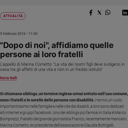
Chiesa
Chiesa
ATTUALITÀ
Fede
e
spiritualità
5 febbraio 2016 • 11:30
Santi
"Dopo di noi", affidiamo quelle
Devozione
persone ai loro fratelli
e
fede
L'appello di Marina Cometto: “La vita dei nostri figli deve svolgersi in
Parola
casa tra gli affetti di una vita e non in un freddo istituto”
del
Noria Nalli
giorno
Santo
Si chiamano siblings, un termine inglese ormai entrato nell’uso comune,
del
sono i fratelli e le sorelle delle persone con disabilità.
giorno
Hanno un ruolo
importantissimo nelle famiglie e nelle vite dei disabili, a loro sono dedicati
Società
siti internet e gruppi facebook. Uno dei siblings più famosi in Italia è Marco
e
Bomprezzi, fratello del grande giornalista Franco, recentemente mancato.
valori
Marina Cometto, ex presidente dell’associazione Claudia Bottigelli,