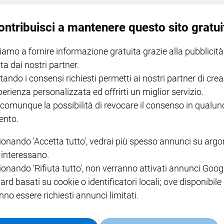
esta dinamica pesano sia il previsto incremento della
zze internazionali che influenzano le quotazioni delle
ontribuisci a mantenere questo sito gratui
eguamento degli oneri di sistema, mentre la riduzione
nua solo in parte il rincaro complessivo.
Dal 1° luglio il
iamo a fornire informazione gratuita grazie alla pubblicità
nerabile si attesta a 31,63 centesimi di euro per
ta dai nostri partner.
tito tra approvvigionamento, commercializzazione,
tando i consensi richiesti permetti ai nostri partner di crea
perienza personalizzata ed offrirti un miglior servizio.
 comunque la possibilità di revocare il consenso in qualu
egime di Maggior Tutela, nonostante questo incremento,
nto.
 insidie tariffarie del mercato libero
. Questo avviene
ionando 'Accetta tutto', vedrai più spesso annunci su arg
utorità pubblica e alla totale assenza di modifiche
i interessano.
i. Per questa ragione, l'associazione ricorda che tutti i
ionando 'Rifiuta tutto', non verranno attivati annunci Goog
ato libero ma che possiedono i requisiti di legge per
ard basati su cookie o identificatori locali; ove disponibile
itto di richiedere il rientro nel servizio di tutela statale.
nno essere richiesti annunci limitati.
um fornisce quattro precise indicazioni pratiche ai
are il possesso dei requisiti di vulnerabilità e l'accesso al