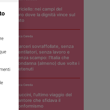
Don Patriciello: nei campi del
to
pomodoro dove la dignità vince sul
caporalato
Luca Cereda
re
Carceri sovraffollate, senza
nque
ventilatori, senza lavoro e
senza scampo: l'Italia che
condanna (almeno) due volte i
detenuti
omenti
le
Luca Cereda
Guccini, l'ultimo viaggio del
cantore che sfidava il
conformismo