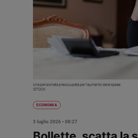
Chiesa
Chiesa
Fede
e
spiritualità
Santi
Devozione
e
fede
Parola
del
Una pensionata preoccupata per l'aumento delle spese
giorno
ISTOCK
Santo
del
ECONOMIA
giorno
3 luglio 2026 • 08:27
Società
e
Bollette, scatta la 
valori