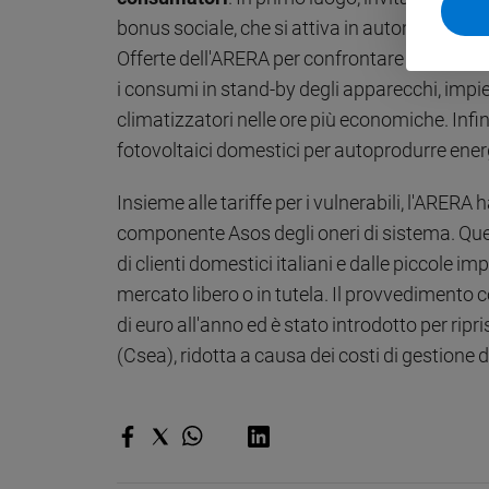
e
bonus sociale, che si attiva in automatico tra
giovani
Offerte dell'ARERA per confrontare i contratt
Adolescenza
i consumi in stand-by degli apparecchi, impie
Bioetica
climatizzatori nelle ore più economiche. Infin
fotovoltaici domestici per autoprodurre energi
Vai
Insieme alle tariffe per i vulnerabili, l'ARERA
componente Asos degli oneri di sistema. Quest
di clienti domestici italiani e dalle piccole i
Riflessioni
mercato libero o in tutela. Il provvedimento
Foto
di euro all'anno ed è stato introdotto per ripri
(Csea), ridotta a causa dei costi di gestione de
Video
Podcast
Privacy