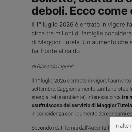
Ambiente
deboli. Ecco come 
e
Creato
Il 1° luglio 2026 è entrato in vigore l
Volontariato
circa tre milioni di famiglie consider
Diritti
Aziende
di Maggior Tutela. Un aumento che si
di
far fronte al caldo
valore
Caso
di Riccardo Liguori
della
settimana
Il 1° luglio 2026 è entrato in vigore l'aumento d
Migranti
Diversità
settembre. L'aggiornamento tariffario, stabili
e
energia, reti e ambiente), interessa circa
tre 
inclusione
usufruiscono del servizio di Maggior Tutel
Costume
in coincidenza con l'aumento dei consumi esti
Cultura
In alter
e
Secondo i dati forniti dall'Autorità,
l'incremen
spettacoli