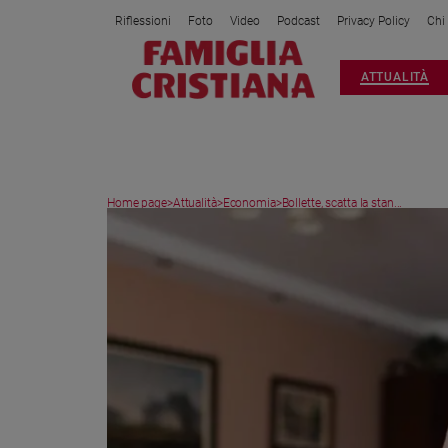
Riflessioni
Foto
Video
Podcast
Privacy Policy
Chi
Attualità
ATTUALITÀ
Italia
Cronaca
Politica
Mondo
Home page
>
Attualità
>
Economia
>
Bollette, scatta la stan...
Economia
Legalità
e
giustizia
Sport
Interviste
Papa
Papa