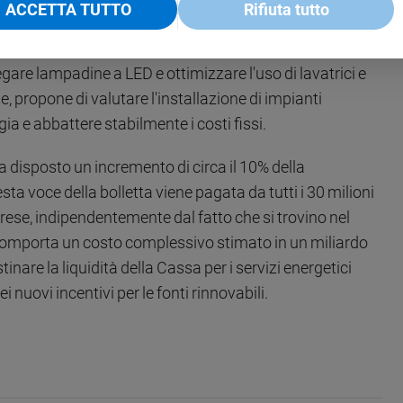
ACCETTA TUTTO
Rifiuta tutto
mite ISEE basso. Suggerisce poi di utilizzare il Portale
i. Sul piano domestico quotidiano, consiglia di eliminare
gare lampadine a LED e ottimizzare l'uso di lavatrici e
e, propone di valutare l'installazione di impianti
a e abbattere stabilmente i costi fissi.
 ha disposto un incremento di circa il 10% della
a voce della bolletta viene pagata da tutti i 30 milioni
mprese, indipendentemente dal fatto che si trovino nel
 comporta un costo complessivo stimato in un miliardo
stinare la liquidità della Cassa per i servizi energetici
i nuovi incentivi per le fonti rinnovabili.