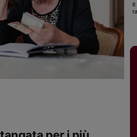
I
r
stangata per i più