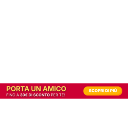
In alternativa, prova la versione digitale!
|
Abbonati
Contribuisci a mantenere questo sito gratuito
Riusciamo a fornire informazione gratuita grazie alla pubblicità erogata dai nostri
partner.
Accettando i consensi richiesti permetti ai nostri partner di creare un'esperienza